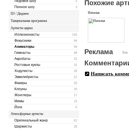
Ледовое шоу
Похожие арт
5
Пенное шоу
3
Наталья
DJ / Диджеи
Танцевальная программа
Артисты цирка
Иллюзионисты
150
Фокусники
94
Аниматоры
58
Реклама
Как 
Гимнасты
48
Акробаты
32
Комментари
Ростовые куклы
31
Ходулисты
28
Написать комм
Эквилибристы
22
Факиры
20
Клоуны
20
Жонглеры
17
Мимы
15
Йоги
6
Атмосферные артисты
Оригинальный жанр
62
Шаржисты
28