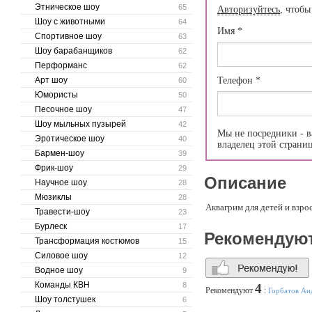
Этническое шоу
65
Авторизуйтесь
, чтобы
Шоу с животными
64
Имя
*
Спортивное шоу
63
Шоу барабанщиков
62
Перформанс
62
Арт шоу
Телефон
*
60
Юмористы
50
Песочное шоу
47
Шоу мыльных пузырей
42
Мы не посредники - в
Эротическое шоу
40
владелец этой страни
Бармен-шоу
39
Фрик-шоу
29
Описание
Научное шоу
28
Мюзиклы
28
Аквагрим для детей и взро
Травести-шоу
23
Бурлеск
17
Рекомендую
Трансформация костюмов
15
Силовое шоу
12
Водное шоу
9
Команды КВН
8
4
Рекомендуют
:
Горбатов Ан
Шоу толстушек
6