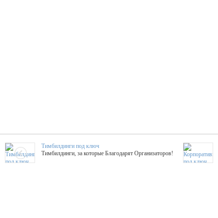
Тимбилдинги под ключ
Тимбилдинги, за которые Благодарят Организаторов!
Жажда Творчества
ТОПовые мастер-классы на мероприятие! Гибкие цены!