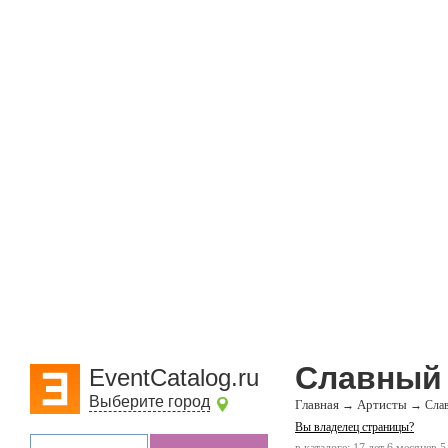
Славный
EventCatalog.ru
Выберите город
Главная
Артисты
→
→
Сла
Вы владелец страницы?