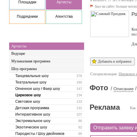
в каталоге: 17 лет 6 месяцев 5
Площадки
Артисты
был на сайте:
больше месяц
Ро
Подрядчики
Агентства
Ко
по
Дл
Артисты
Ведущие
Музыкальная программа
Добавить в избранное
Шоу-программа
Специализация:
Цирковое 
Танцевальные шоу
378
Театральные шоу
160
Фото
/
/
Описание
Огненное шоу / Фаер шоу
147
Цирковое шоу
134
Световое шоу
133
Реклама
Детская программа
Как 
132
Интерактивное шоу
107
Экстремальное шоу
86
Экзотическое шоу
Отправить заявку и
82
Пародисты / Шоу двойников
69