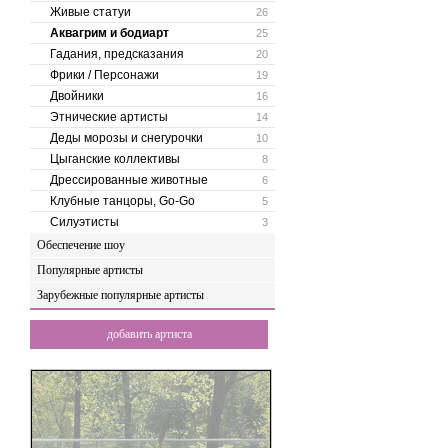
Живые статуи
26
Аквагрим и бодиарт
25
Гадания, предсказания
20
Фрики / Персонажи
19
Двойники
16
Этнические артисты
14
Деды морозы и снегурочки
10
Цыганские коллективы
8
Дрессированные животные
6
Клубные танцоры, Go-Go
5
Силуэтисты
3
Обеспечение шоу
Популярные артисты
Зарубежные популярные артисты
добавить артиста