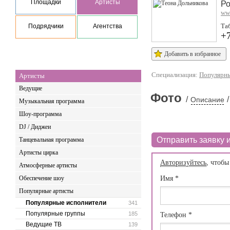
Площадки
Артисты
Ро
ww
Та
Подрядчики
Агентства
+7
Добавить в избранное
Специализация:
Популярны
Артисты
Ведущие
Фото
/
/
Описание
Музыкальная программа
Шоу-программа
DJ / Диджеи
Отправить заявку и
Танцевальная программа
Артисты цирка
Авторизуйтесь
, чтобы
Атмосферные артисты
Обеспечение шоу
Имя
*
Популярные артисты
Популярные исполнители
341
Популярные группы
185
Телефон
*
Ведущие ТВ
139