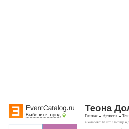
Теона До
EventCatalog.ru
Выберите город
Главная
Артисты
→
→
Теон
в каталоге: 18 лет 2 месяца 4 