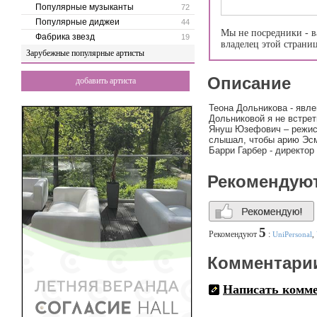
Популярные музыканты
72
Популярные диджеи
44
Мы не посредники - в
Фабрика звезд
19
владелец этой страни
Зарубежные популярные артисты
Описание
добавить артиста
Теона Дольникова - явле
Дольниковой я не встрет
Януш Юзефович – режисс
слышал, чтобы арию Эсм
Барри Гарбер - директор
Рекомендую
5
Рекомендуют
:
UniPersonal
,
Комментари
Написать комм