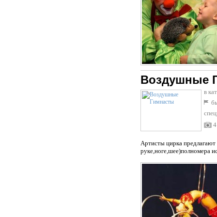
Воздушные 
в ка
бы
спец
4
Артисты цирка предлагают 
руке,ноге,шее)полномера и