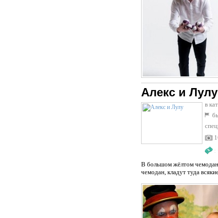
Алекс и Лулу
в ка
бы
спец
1
:
В большом жёлтом чемодане 
чемодан, кладут туда всякие