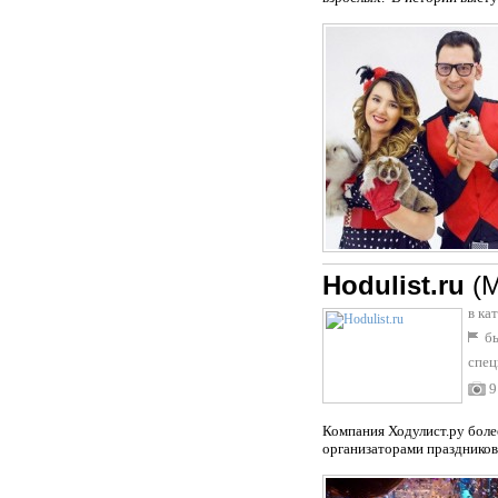
Hodulist.ru
(
в ка
бы
спец
9
Компания Ходулист.ру более
организаторами праздников