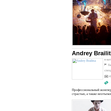
Andrey Braili
в ка
бы
спец
4
:
Профессиональный жонглер,
страстью, а также неотъемл