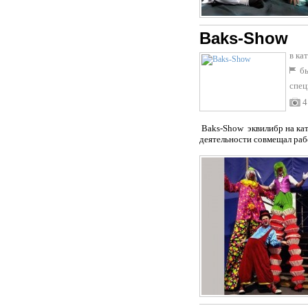
Baks-Show
в ка
бы
спец
4
Baks-Show эквилибр на кат
деятельности совмещал рабо