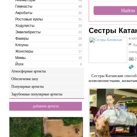
Аниматоры
58
Гимнасты
48
Найти
Акробаты
32
Ростовые куклы
31
Ходулисты
28
Сестры Ката
Эквилибристы
22
в ка
Факиры
20
бы
Клоуны
20
Жонглеры
спец
17
Мимы
15
2
Йоги
6
:
Атмосферные артисты
Сестры Катанские способны
Обеспечение шоу
иллюзионистками, захватыв
Популярные артисты
Зарубежные популярные артисты
добавить артиста