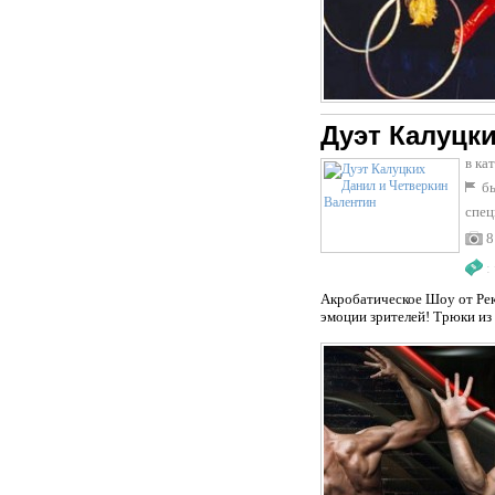
Дуэт Калуцк
в ка
бы
спец
8
:
Акробатическое Шоу от Рек
эмоции зрителей! Трюки из