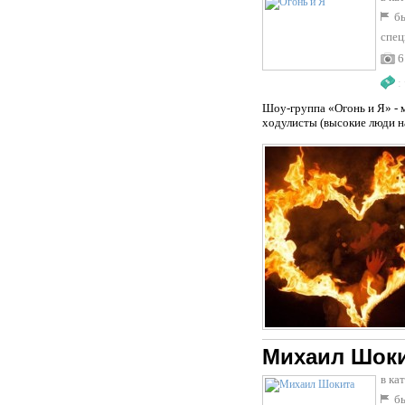
бы
спец
6
:
Шоу-группа «Огонь и Я» - м
ходулисты (высокие люди на
Михаил Шок
в ка
бы