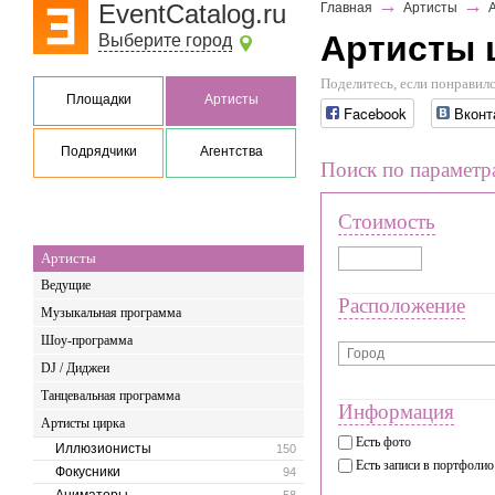
→
→
EventCatalog.ru
Главная
Артисты
Артисты ц
Выберите город
Поделитесь, если понравилс
Площадки
Артисты
Facebook
Вконт
Подрядчики
Агентства
Поиск по параметр
Стоимость
Артисты
Ведущие
Расположение
Музыкальная программа
Шоу-программа
DJ / Диджеи
Танцевальная программа
Информация
Артисты цирка
Есть фото
Иллюзионисты
150
Есть записи в портфолио
Фокусники
94