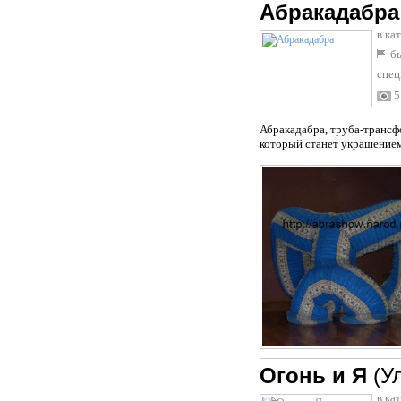
Абракадабра
в ка
бы
спец
5
Абракадабра, труба-трансф
который станет украшением 
Огонь и Я
(У
в ка