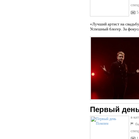
спец
5
«Лучший артист на свадьбу»
Успешный блогер. За фокус
Первый ден
в ка
бы
спец
1