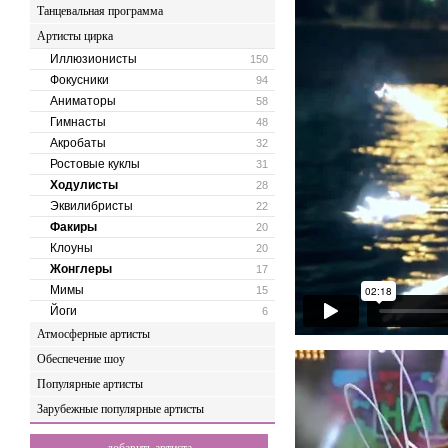
Танцевальная программа
Артисты цирка
Иллюзионисты
150
Фокусники
94
Аниматоры
58
Гимнасты
48
Акробаты
32
Ростовые куклы
31
Ходулисты
28
Эквилибристы
22
Факиры
20
Клоуны
20
Жонглеры
17
Мимы
15
Йоги
6
Атмосферные артисты
Обеспечение шоу
Популярные артисты
Зарубежные популярные артисты