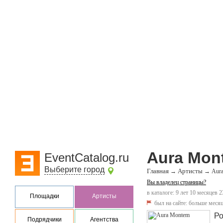
Aura Mon
EventCatalog.ru
Выберите город
Главная
Артисты
→
→
Aur
Вы владелец страницы?
в каталоге: 9 лет 10 месяцев 2
Площадки
Артисты
был на сайте:
больше месяц
Ро
Подрядчики
Агентства