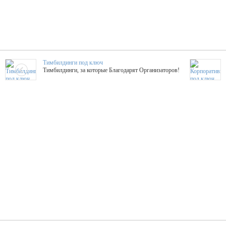
Тимбилдинги под ключ
Тимбилдинги, за которые Благодарят Организаторов!
Жажда Творчества
ТОПовые мастер-классы на мероприятие! Гибкие цены!
ShowTex - Декор и Ди
Мас
ShowTex - производитель огнестойких декораций
ТОП
Группа «Москвичка»
3D 
Настроение, стиль, настоящий драйв в Ваш день!
Кажд
ПК Киловатт Уфа
Вячеслав Вер
Техническое обеспечение мероприятий
Ведущий - за 