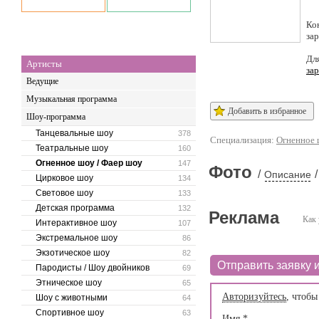
Ко
за
Дл
Артисты
за
Ведущие
Музыкальная программа
Добавить в избранное
Шоу-программа
Танцевальные шоу
378
Специализация:
Огненное 
Театральные шоу
160
Огненное шоу / Фаер шоу
147
Фото
/
/
Описание
Цирковое шоу
134
Световое шоу
133
Детская программа
132
Реклама
Как 
Интерактивное шоу
107
Экстремальное шоу
86
Экзотическое шоу
82
Отправить заявку и
Пародисты / Шоу двойников
69
Этническое шоу
65
Авторизуйтесь
, чтобы
Шоу с животными
64
Спортивное шоу
63
Имя
*