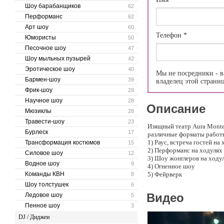
Шоу барабанщиков
62
Перформанс
62
Арт шоу
60
Телефон
*
Юмористы
50
Песочное шоу
47
Шоу мыльных пузырей
42
Эротическое шоу
40
Мы не посредники - в
Бармен-шоу
39
владелец этой страни
Фрик-шоу
29
Научное шоу
28
Описание
Мюзиклы
28
Травести-шоу
23
Изящный театр Aura Monte
Бурлеск
17
различные форматы работ
1) Раус, встреча гостей на
Трансформация костюмов
15
2) Перформанс на ходулях
Силовое шоу
12
3) Шоу жонглеров на ходу
Водное шоу
9
4) Огненное шоу
Команды КВН
5) Фейрверк
8
Шоу толстушек
6
Программы разработаны с 
Видео
Ледовое шоу
5
Есть возможность заказа шо
Пенное шоу
3
Мы дарим эмоции!
DJ / Диджеи