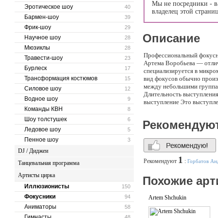
Мы не посредники - в
Эротическое шоу
40
владелец этой страни
Бармен-шоу
39
Фрик-шоу
29
Описание
Научное шоу
28
Мюзиклы
28
Профессиональный фокусни
Травести-шоу
23
Артема Воробьева — отлич
Бурлеск
17
специализируется в микром
Трансформация костюмов
вид фокусов обычно произ
15
между небольшими группам
Силовое шоу
12
Длительность выступления 
Водное шоу
9
выступление Это выступлен
Команды КВН
8
Это уникальное сочетание 
вы можете объединить оба
Шоу толстушек
6
Рекомендую
Ледовое шоу
5
Пенное шоу
3
DJ / Диджеи
1
Рекомендуют
:
Горбатов Ан
Танцевальная программа
Артисты цирка
Похожие арт
Иллюзионисты
150
Фокусники
94
Artem Shchukin
Аниматоры
58
Гимнасты
48