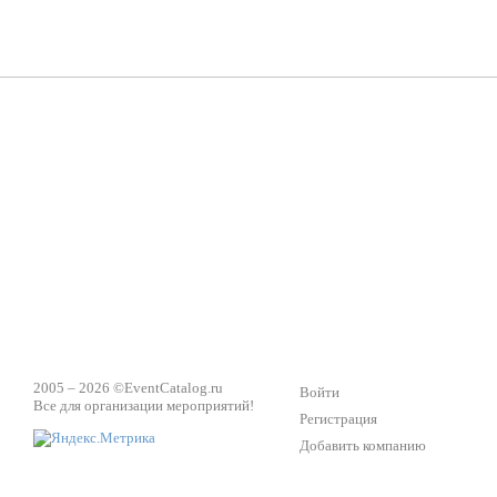
Группа «Москвичка»
3D 
Настроение, стиль, настоящий драйв в Ваш день!
Кажд
ПК Киловатт Уфа
Вячеслав Вер
Техническое обеспечение мероприятий
Ведущий - за 
2005 – 2026 ©
EventCatalog.ru
Войти
Все для организации мероприятий!
Регистрация
Добавить компанию