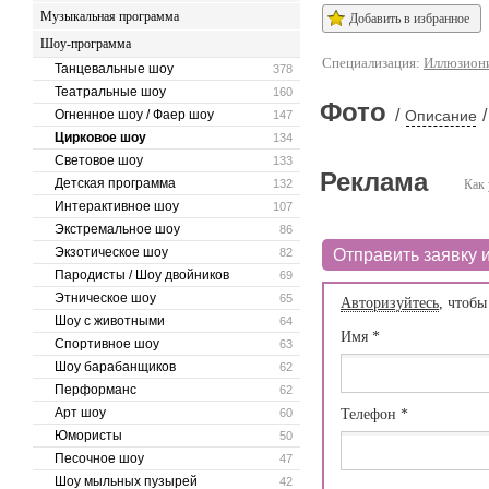
Музыкальная программа
Добавить в избранное
Шоу-программа
Специализация:
Иллюзион
Танцевальные шоу
378
Театральные шоу
160
Фото
/
/
Огненное шоу / Фаер шоу
Описание
147
Цирковое шоу
134
Световое шоу
133
Реклама
Детская программа
132
Как 
Интерактивное шоу
107
Экстремальное шоу
86
Экзотическое шоу
82
Отправить заявку и
Пародисты / Шоу двойников
69
Этническое шоу
65
Авторизуйтесь
, чтобы
Шоу с животными
64
Имя
*
Спортивное шоу
63
Шоу барабанщиков
62
Перформанс
62
Арт шоу
60
Телефон
*
Юмористы
50
Песочное шоу
47
Шоу мыльных пузырей
42