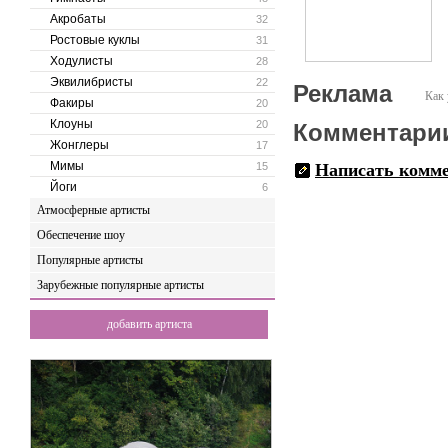
Акробаты
32
Ростовые куклы
31
Ходулисты
28
Эквилибристы
22
Реклама
Как 
Факиры
20
Клоуны
20
Комментари
Жонглеры
17
Мимы
15
Написать комм
Йоги
6
Атмосферные артисты
Обеспечение шоу
Популярные артисты
Зарубежные популярные артисты
добавить артиста