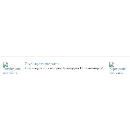
Тимбилдинги под ключ
Тимбилдинги, за которые Благодарят Организаторов!
Жажда Творчества
ТОПовые мастер-классы на мероприятие! Гибкие цены!
ShowTex - Декор и Ди
Мас
ShowTex - производитель огнестойких декораций
ТОП