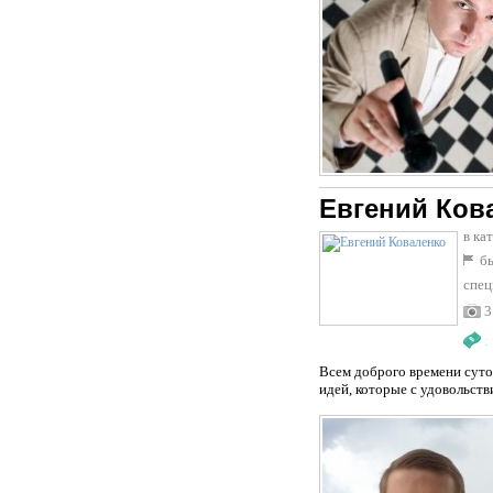
Евгений Ков
в ка
бы
спец
3
:
Всем доброго времени суто
идей, которые с удовольств