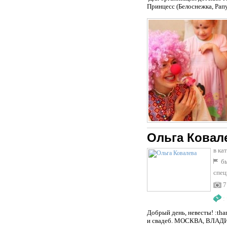
Принцесс (Белоснежка, Рапу
Ольга Ковал
в ка
бы
спец
7
:
Добрый день, невесты! :th
и свадеб. МОСКВА, ВЛАДИМ