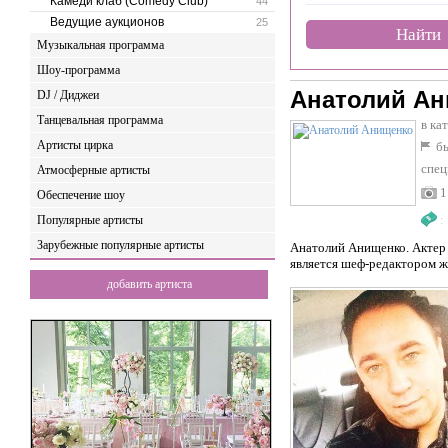
Камеди клаб (Comedy Club)
44
Ведущие аукционов
25
Найти
Музыкальная программа
Шоу-программа
Анатолий А
DJ / Диджеи
Танцевальная программа
в ка
Артисты цирка
бы
спец
Атмосферные артисты
1
Обеспечение шоу
:
Популярные артисты
Зарубежные популярные артисты
Анатолий Анищенко. Актер 
является шеф-редактором ж
добавить артиста