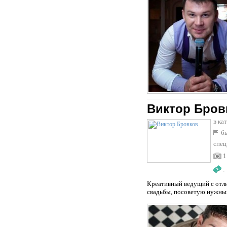
Виктор Бров
в ка
бы
спец
1
:
Креативный ведущий с отл
свадьбы, посоветую нужных