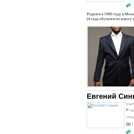
:
Родился в 1980 году в Мос
(4 года обучался по классу 
Евгений Син
в ка
бы
спец
1
: