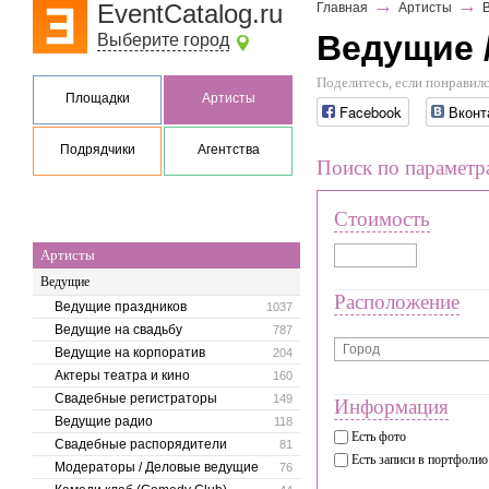
→
→
EventCatalog.ru
Главная
Артисты
Ведущие 
Выберите город
Поделитесь, если понравилс
Площадки
Артисты
Facebook
Вконт
Подрядчики
Агентства
Поиск по параметр
Стоимость
Артисты
Ведущие
Расположение
Ведущие праздников
1037
Ведущие на свадьбу
787
Ведущие на корпоратив
204
Актеры театра и кино
160
Свадебные регистраторы
149
Информация
Ведущие радио
118
Есть фото
Свадебные распорядители
81
Есть записи в портфолио
Модераторы / Деловые ведущие
76