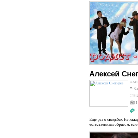
Алексей Сне
в ка
бы
спец
1
:
Еще раз о свадьбах Не каж
естественным образом, если 