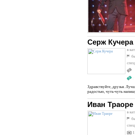
Серж Кучера
в ка
бы
спец
:
Здравствуйте, друзья. Лучш
радостью, чуть-чуть напиш
Иван Траоре
в ка
бы
спец
1