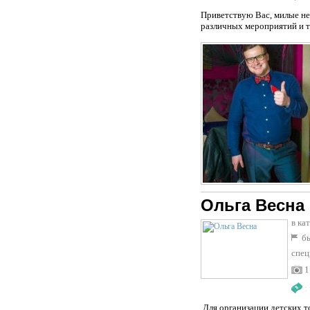
Приветствую Вас, милые не
различных мероприятий и т
Ольга Весна
в ка
бы
спец
1
:
Для организации детских то