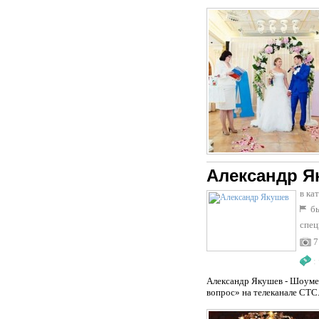
Александр Я
в ка
бы
спец
7
:
Александр Якушев - Шоуме
вопрос» на телеканале СТС