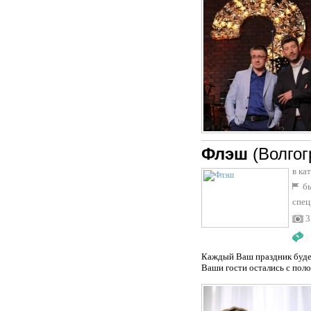
Флэш
(Волгог
в ка
бы
спец
3
:
Каждый Ваш праздник будет
Ваши гости остались с пол