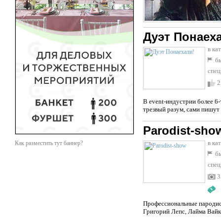
Дуэт Понаех
в ка
бы
спец
2
В event-индустрии более 6
трезвый разум, сами пишут 
Parodist-sho
в ка
Как разместить тут баннер?
бы
спец
3
:
Профессиональные пародист
Григорий Лепс, Лайма Вайк