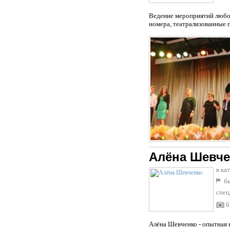
Ведение мероприятий любог
номера, театрализованные 
Алёна Шевче
в ка
бы
спец
6
Алёна Шевченко - опытная в