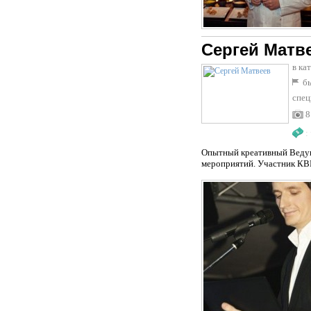
Сергей Матв
в ка
бы
спец
8
:
Опытный креативный Ведущи
мероприятий. Участник КВН