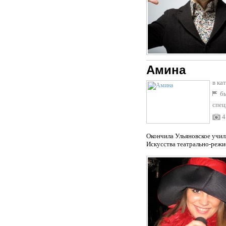
Амина
в ка
бы
спец
4
Oкончила Ульяновское учил
Искусства театрально-режи