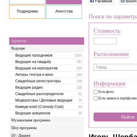
Facebook
Вконт
Подрядчики
Агентства
Поиск по параметр
Стоимость
Артисты
Ведущие
Расположение
Ведущие праздников
1037
Ведущие на свадьбу
787
Ведущие на корпоратив
204
Актеры театра и кино
160
Свадебные регистраторы
149
Информация
Ведущие радио
118
Есть фото
Свадебные распорядители
81
Есть записи в портфолио
Модераторы / Деловые ведущие
76
Камеди клаб (Comedy Club)
44
Ведущие аукционов
25
Найти
Музыкальная программа
Шоу-программа
Игорь Щерб
DJ / Диджеи