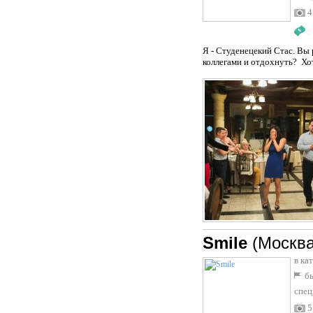
4
:
Я - Студенецекий Стас. Вы
коллегами и отдохнуть? Хот
Smile
(Москва
в ка
бы
спец
5