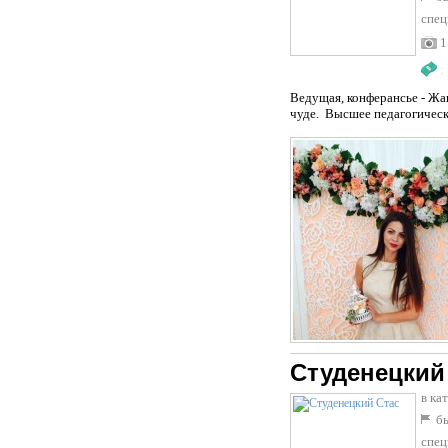
спец
1
:
Ведущая, конферансье - Жа
чуде. Высшее педагогическо
Студенецкий
в ка
бы
спец