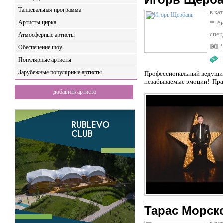
Танцевальная программа
в ка
Артисты цирка
бы
спец
Атмосферные артисты
2
Обеспечение шоу
:
Популярные артисты
Зарубежные популярные артисты
Профессиональный ведущий 
незабываемые эмоции! Пра
добавить артиста
Тарас Морск
в ка