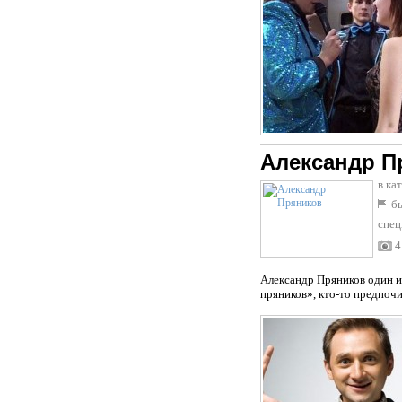
Александр П
в ка
бы
спец
4
Александр Пряников один и
пряников», кто-то предпочит