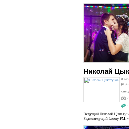
Николай Цык
в ка
бы
спец
7
:
Ведущий Николай Цыкатунов
Радиоведущий Loony FM; • 