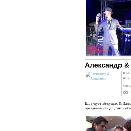
Александр &
в ка
бы
спец
4
Шоу-дуэт Ведущих & Иллюз
праздника или другого соб