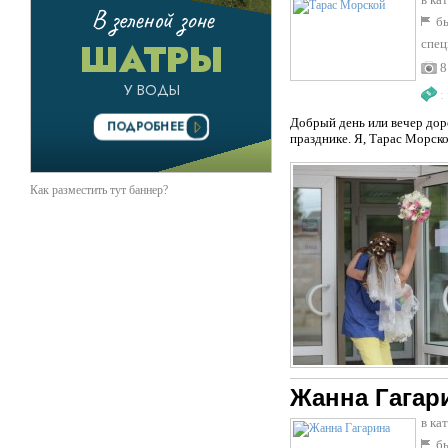
бы
спец
8
:
Добрый день или вечер доро
празднике. Я, Тарас Морской
Как разместить тут баннер?
Жанна Гагар
в ка
бы