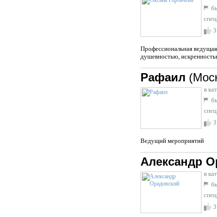
бы
спец
3
Профессиональная ведущая 
душевностью, искренностью
Рафаил
(Мос
в ка
бы
спец
3
Ведущий мероприятий
Александр О
в ка
бы
спец
3