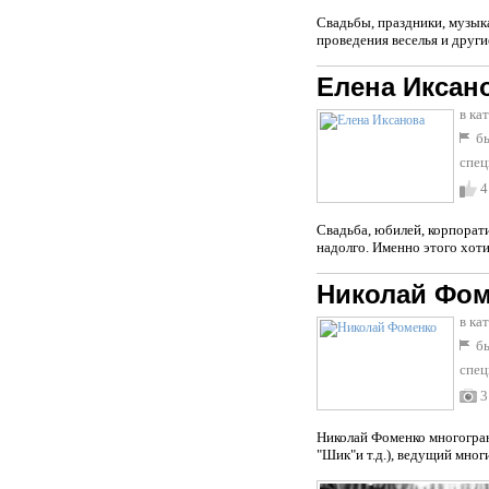
Свадьбы, праздники, музык
проведения веселья и дру
Елена Иксан
в ка
бы
спец
4
Свадьба, юбилей, корпорати
надолго. Именно этого хоти
Николай Фо
в ка
бы
спец
3
Николай Фоменко многогранн
"Шик"и т.д.), ведущий многи