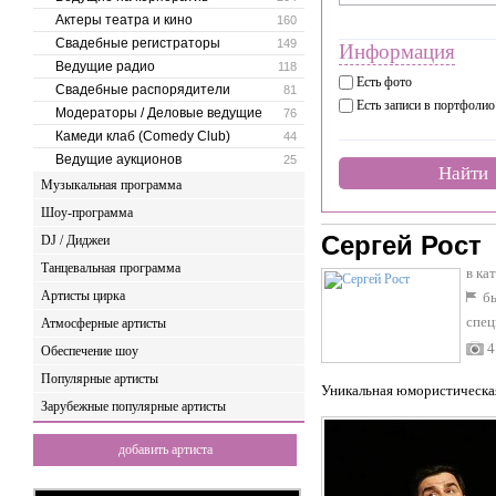
Актеры театра и кино
160
Свадебные регистраторы
149
Информация
Ведущие радио
118
Есть фото
Свадебные распорядители
81
Есть записи в портфолио
Модераторы / Деловые ведущие
76
Камеди клаб (Comedy Club)
44
Ведущие аукционов
25
Найти
Музыкальная программа
Шоу-программа
Сергей Рост
DJ / Диджеи
Танцевальная программа
в ка
Артисты цирка
бы
спец
Атмосферные артисты
4
Обеспечение шоу
Популярные артисты
Уникальная юмористическая
Зарубежные популярные артисты
добавить артиста