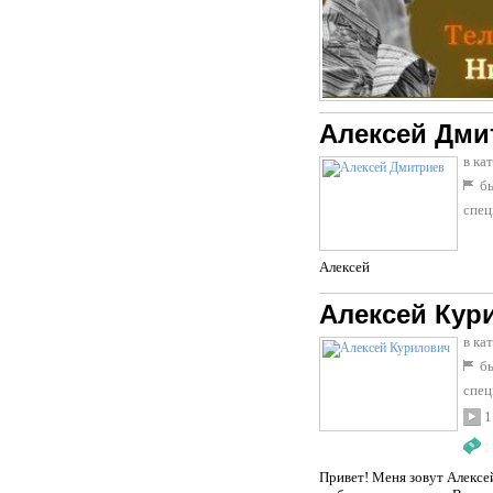
Алексей Дми
в ка
бы
спец
Алексей
Алексей Кур
в ка
бы
спец
1
:
Привет! Меня зовут Алексе