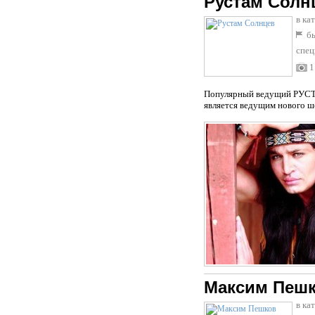
Рустам Солн
в ка
бы
спец
1
Популярный ведущий РУСТА
является ведущим нового шо
Максим Пеш
в ка