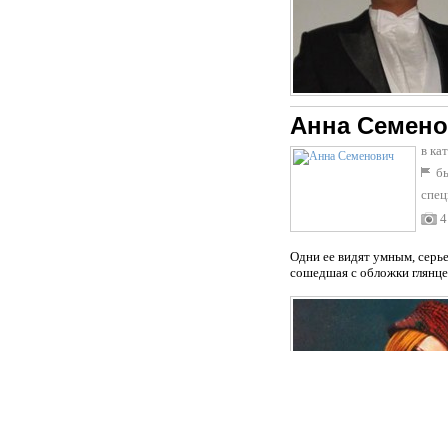
Анна Семен
в ка
бы
спец
4
Одни ее видят умным, серье
сошедшая с обложки глянцев