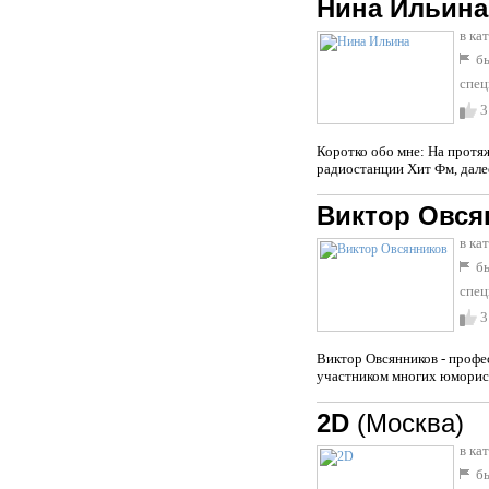
Нина Ильина
в ка
бы
спец
3
Коротко обо мне: На протяж
радиостанции Хит Фм, далее
Виктор Овся
в ка
бы
спец
3
Виктор Овсянников - профе
участником многих юморист
2D
(Москва)
в ка
бы