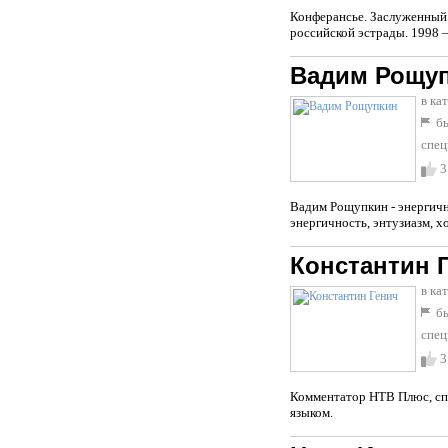
Конферансье. Заслуженный 
российской эстрады. 1998 
Вадим Рощу
в ка
бы
спец
3
Вадим Рощупкин - энергичн
энергичность, энтузиазм, х
Константин 
в ка
бы
спец
3
Комментатор НТВ Плюс, спе
языком.