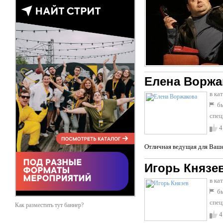
Елена Воржа
в ка
бы
спец
4
Отличная ведущая для Ваше
Игорь Князе
в ка
бы
спец
Как разместить тут баннер?
4