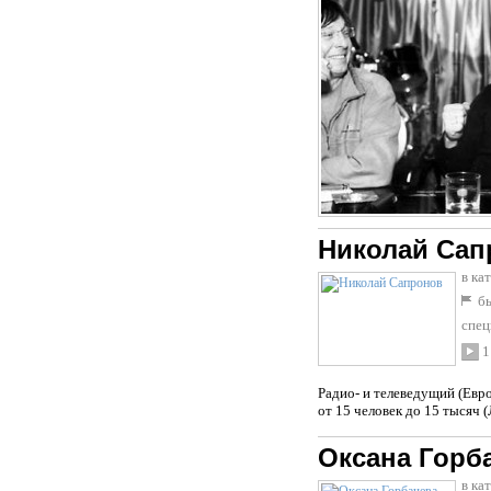
Николай Сап
в ка
бы
спец
1
Радио- и телеведущий (Евр
от 15 человек до 15 тысяч 
Оксана Горб
в ка