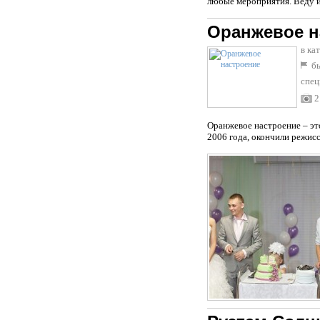
любые мероприятия. Веду ис
Оранжевое н
в ка
бы
спец
2
Оранжевое настроение – эт
2006 года, окончили режисс