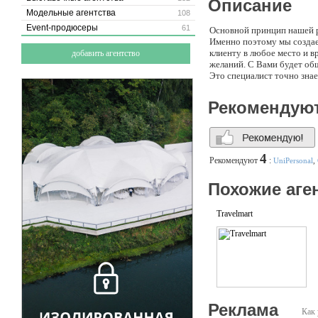
Описание
Модельные агентства
108
Event-продюсеры
61
Основной принцип нашей р
Именно поэтому мы создае
клиенту в любое место и 
добавить агентство
желаний. С Вами будет об
Это специалист точно знае
Рекомендую
4
Рекомендуют
:
UniPersonal
,
Похожие аге
Travelmart
Реклама
Как 