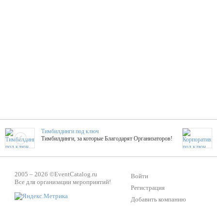
Тимбилдинги под ключ
Тимбилдинги, за которые Благодарят Организаторов!
Жажда Творчества
2005 – 2026 ©
EventCatalog.ru
ТОПовые мастер-классы на мероприятие! Гибкие цены!
Войти
Все для организации мероприятий!
Регистрация
Добавить компанию
ShowTex - Декор и Ди
Мас
ShowTex - производитель огнестойких декораций
ТОП