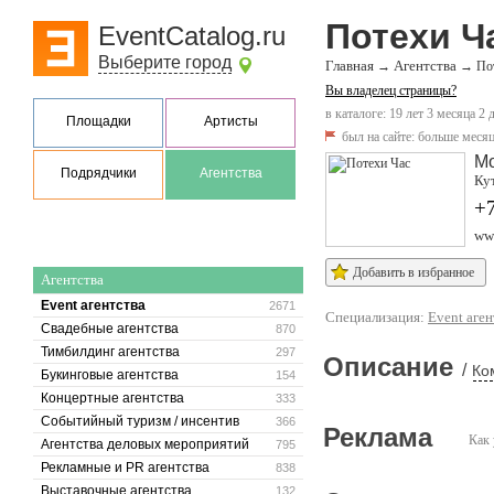
Потехи Ч
EventCatalog.ru
Выберите город
Главная
Агентства
→
→
По
Вы владелец страницы?
в каталоге: 19 лет 3 месяца 2 
Площадки
Артисты
был на сайте:
больше месяц
М
Подрядчики
Агентства
Кут
+7
www
Добавить в избранное
Агентства
Event агентства
2671
Специализация:
Event аген
Свадебные агентства
870
Тимбилдинг агентства
297
Описание
/
Ко
Букинговые агентства
154
Концертные агентства
333
Событийный туризм / инсентив
366
Реклама
Как 
Агентства деловых мероприятий
795
Рекламные и PR агентства
838
Выставочные агентства
132