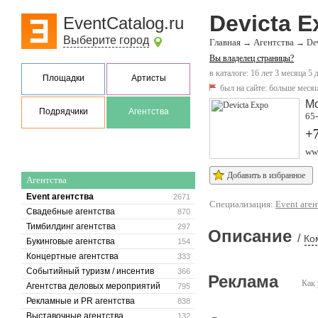
Devicta E
EventCatalog.ru
Выберите город
Главная
Агентства
→
→
Dev
Вы владелец страницы?
в каталоге: 16 лет 3 месяца 5 
Площадки
Артисты
был на сайте:
больше месяц
М
Подрядчики
Агентства
65
+7
www
Добавить в избранное
Агентства
Event агентства
2671
Специализация:
Event аген
Свадебные агентства
870
Тимбилдинг агентства
297
Описание
/
Ко
Букинговые агентства
154
Концертные агентства
333
Событийный туризм / инсентив
366
Реклама
Как 
Агентства деловых мероприятий
795
Рекламные и PR агентства
838
Выставочные агентства
132