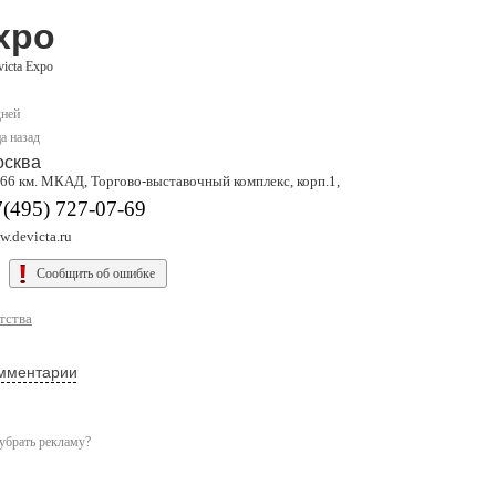
xpo
icta Expo
дней
а назад
осква
-66 км. МКАД, Торгово-выставочный комплекс, корп.1,
(495) 727-07-69
.devicta.ru
Сообщить об ошибке
тства
мментарии
убрать рекламу?