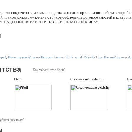
то современная, динамично развивающаяся организация, работа которой ст
й подход к каждому клиенту, точное соблюдение договоренностей и контроль 
я "СВАДЕБНЫЙ РАЙ" И "НОЧНАЯ ЖИЗНЬ МЕГАПОЛИСА".
т
дрей
,
Концептуальный театр Кирилла Ганина
,
UniPersonal
,
Valet-Parking
,
Научный проект Ар
нтства
Как убрать этот блок?
PRofi
Creative studio celebrity
Биз
убрать рекламу?
и