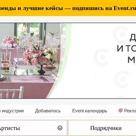
ренды и лучшие кейсы — подпишись на Event.ru 
 индустрии
Добавилось
Event календарь
Рекл
Артисты
Подрядчики