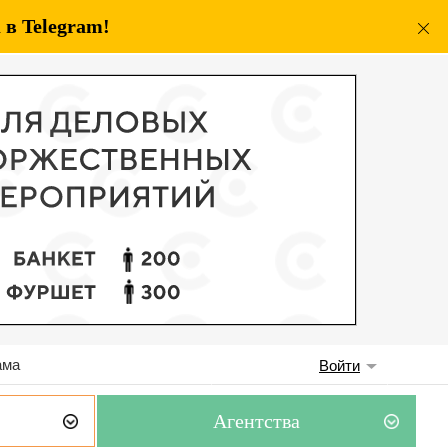
в Telegram!
ама
Войти
Агентства