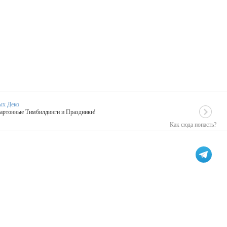
ых Деко
Картонные Тимбилдинги и Праздники!
Как сюда попасть?
EIDOSKOP
льное событие вашего праздника!
ых зарубежных артистах
ПК Киловатт Уфа