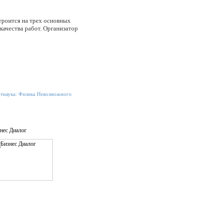
роится на трех основных
качества работ. Организатор
тнаука: Физика Невозможного
нес Диалог