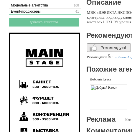
Описание
Модельные агентства
108
Event-продюсеры
61
МВК «ДЭВИКТА ЭКСПО» – э
критериях: индивидуальны
выставок LUXURY уровн
добавить агентство
Рекомендую
5
Рекомендуют
:
Горбатов Ан
Похожие аге
Добрый Квест
Реклама
Как 
Комментари