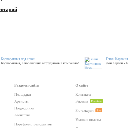
ентарий
Корпоративы под ключ
Гении Картонн
Корпоративы, влюбляющие сотрудников в компанию!
Дон Картон - 
Выездные мастер-клас
Группа KAL
Более 420 мастер-классов на выезде на мероприятие!
Яркое музыка
Разделы сайта
О сайте
Площадки
Контакты
Артисты
Реклама
Premium
тер-классы
Букинг компания №1
 25 активностей! Смета за 15 минут!
Оперативная информация о люб
Подрядчики
Pro-аккаунт
Pro
Агентства
Условия оплаты
Mapping
Портфолио резидентов
Хотите весело?