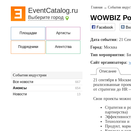
Главная
→
События индус
EventCatalog.ru
WOWBIZ Ро
Выберите город
Facebook
Вк
Площадки
Артисты
Дата события:
21 Сен
Подрядчики
Агентства
Город:
Москва
Тип мероприятия:
Би
Сайт организатора:
w
Описание
События индустрии
21 сентября в Моск
Все новости
667
реализованные проек
Анонсы
654
от стратегии до HR 
Новости
13
Свои проекты можно 
Стратегия и р
партнерства)
Эффективность
Технологии и 
Продукт, марк
Команда и кул