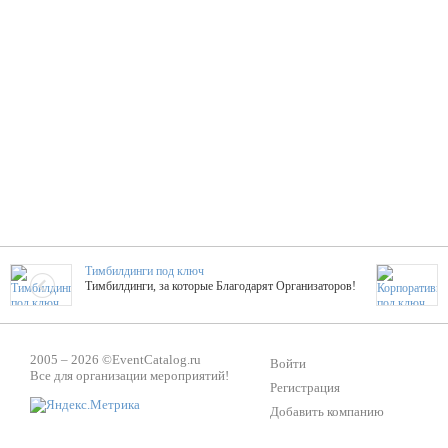
Тимбилдинги под ключ
Тимбилдинги, за которые Благодарят Организаторов!
Жажда Творчества
2005 – 2026 ©
EventCatalog.ru
ТОПовые мастер-классы на мероприятие! Гибкие цены!
Войти
Все для организации мероприятий!
Регистрация
Добавить компанию
ShowTex - Декор и Ди
Мас
ShowTex - производитель огнестойких декораций
ТОП