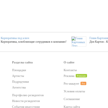
Корпоративы под ключ
Гении Картонн
Корпоративы, влюбляющие сотрудников в компанию!
Дон Картон - 
Выездные мастер-клас
Группа KAL
Более 420 мастер-классов на выезде на мероприятие!
Яркое музыка
Разделы сайта
О сайте
Площадки
Контакты
тер-классы
Букинг компания №1
Артисты
Реклама
Premium
 25 активностей! Смета за 15 минут!
Оперативная информация о люб
Подрядчики
Pro-аккаунт
Pro
Агентства
Условия оплаты
Mapping
Хотите весело?
Портфолио резидентов
ый второй заказ контента со скидкой в 15%
Темпераментные балканс
Соглашение
Новости резидентов
События индустрии
Карта сайта