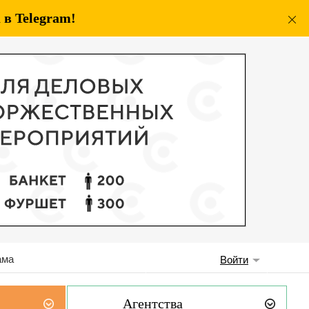
в Telegram!
ама
Войти
Агентства