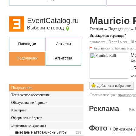
Mauricio R
EventCatalog.ru
Выберите город
Главная
Подрядчики
→
→
Вы владелец страницы?
в каталоге: 13 лет 1 месяц 16 
Площадки
Артисты
был на сайте:
больше месяц
М
Подрядчики
Агентства
Кот
+7
ww
Добавить в избранное
Подрядчики
Специализация:
производс
Техническое обеспечение
Обслуживание / прокат
Реклама
Как 
Кейтеринг
Оформление / декор
Элементы интерактива
Фото
/
/
Описание
выездные аттракционы / игры
299