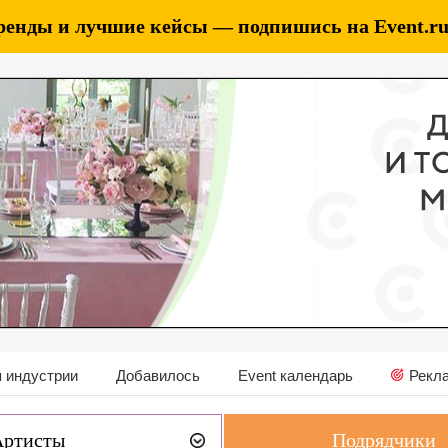
ренды и лучшие кейсы — подпишись на Event.ru 
 индустрии
Добавилось
Event календарь
Рекл
Артисты
Подрядчики