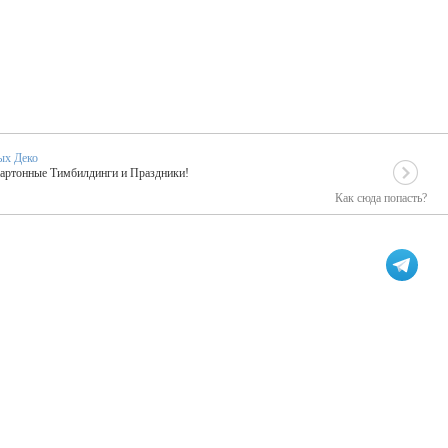
ых Деко
Картонные Тимбилдинги и Праздники!
Как сюда попасть?
EIDOSKOP
льное событие вашего праздника!
ых зарубежных артистах
ПК Киловатт Уфа
кие хиты от Паши Парфения!
Техническое обеспечение мероприятий