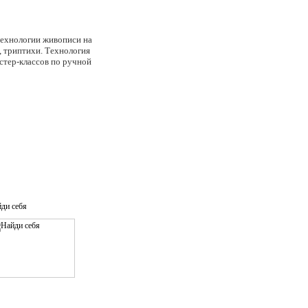
технологии живописи на
, триптихи. Технология
стер-классов по ручной
ди себя