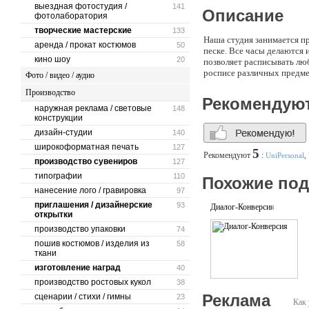
выездная фотостудия /
141
Описание
фотолаборатория
творческие мастерские
133
Наша студия занимается п
аренда / прокат костюмов
50
песке. Все часы делаются
кино шоу
20
позволяет расписывать лю
росписе различных предме
Фото / видео / аудио
Производство
Рекомендую
наружная реклама / световые
148
конструкции
дизайн-студии
140
широкоформатная печать
127
5
Рекомендуют
:
UniPersonal
,
производство сувениров
127
типографии
110
Похожие по
нанесение лого / гравировка
97
приглашения / дизайнерские
93
Диалог-Конверсия
открытки
производство упаковки
74
пошив костюмов / изделия из
58
ткани
изготовление наград
40
производство ростовых кукол
38
Реклама
сценарии / стихи / гимны
23
Как 