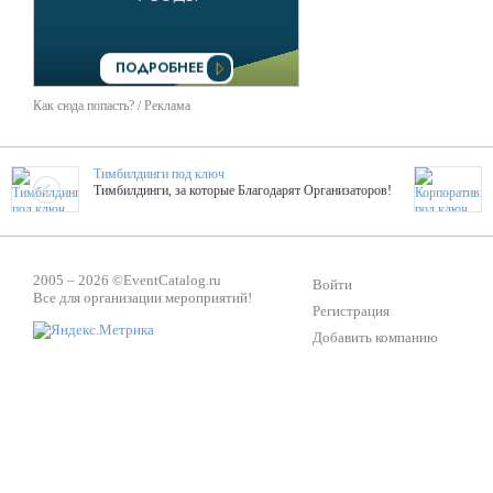
Как сюда попасть? / Реклама
Тимбилдинги под ключ
Тимбилдинги, за которые Благодарят Организаторов!
Жажда Творчества
ТОПовые мастер-классы на мероприятие! Гибкие цены!
2005 – 2026 ©
EventCatalog.ru
Войти
Все для организации мероприятий!
Регистрация
Добавить компанию
ShowTex - Декор и Ди
Мас
ShowTex - производитель огнестойких декораций
ТОП
Группа «Москвичка»
3D 
Настроение, стиль, настоящий драйв в Ваш день!
Кажд