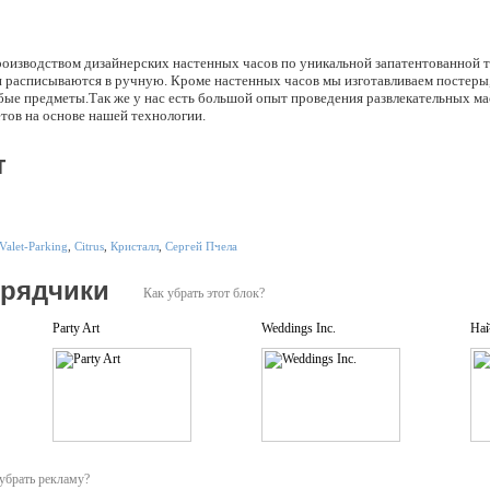
роизводством дизайнерских настенных часов по уникальной запатентованной 
 и расписываются в ручную. Кроме настенных часов мы изготавливаем постеры
бые предметы.Так же у нас есть большой опыт проведения развлекательных ма
тов на основе нашей технологии.
т
Valet-Parking
,
Citrus
,
Кристалл
,
Сергей Пчела
дрядчики
Как убрать этот блок?
Party Art
Weddings Inc.
Най
убрать рекламу?