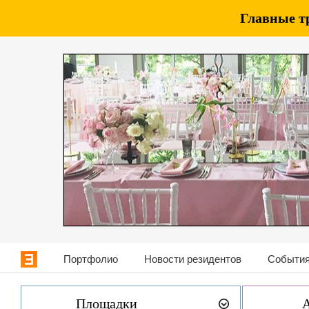
Главные т
Портфолио
Новости резидентов
События
Площадки