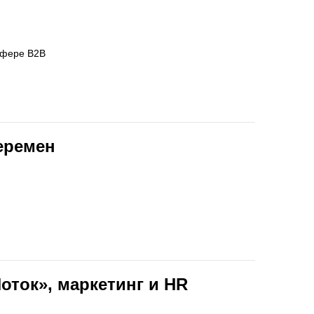
сфере B2B
перемен
оток», маркетинг и HR