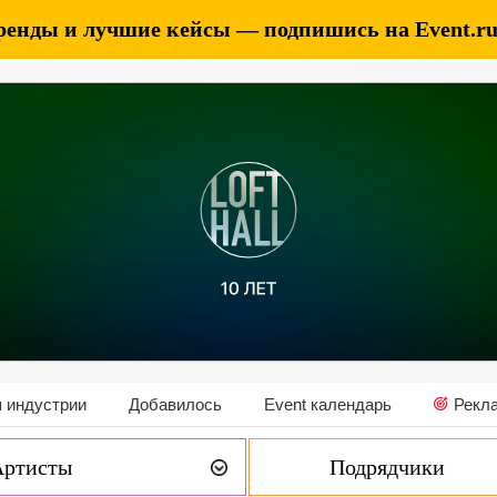
ренды и лучшие кейсы — подпишись на Event.ru 
 индустрии
Добавилось
Event календарь
Рекл
Артисты
Подрядчики