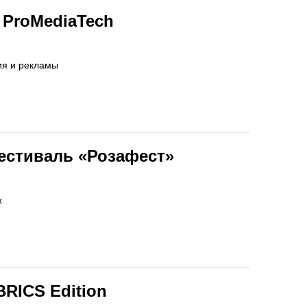
ProMediaTech
ия и рекламы
стиваль «Розафест»
х
BRICS Edition