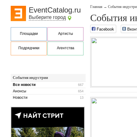
Главная
→
События индустри
EventCatalog.ru
События и
Выберите город
Facebook
Вкон
Площадки
Артисты
Подрядчики
Агентства
События индустрии
Все новости
667
Анонсы
654
Новости
13