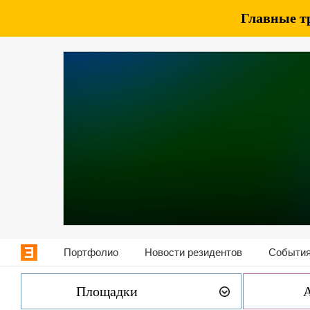
Главные т
Портфолио
Новости резидентов
События
Площадки