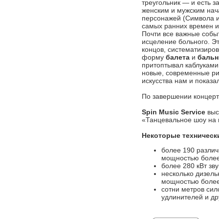
треугольник — и есть 
женским и мужским нач
персонажей (Символа и
самых ранних времен и
Почти все важные событ
исцеление больного. Эт
концов, систематизиров
форму
балета
и
бальн
притоптывал каблуками
новые, современные рит
искусства нам и показа
По завершении концерт
Spin Music Service
выс
«Танцевальное шоу на
Некоторые техническ
более 190 разли
мощностью более
более 280 кВт зв
несколько дизель
мощностью более
сотни метров сил
удлинителей и др