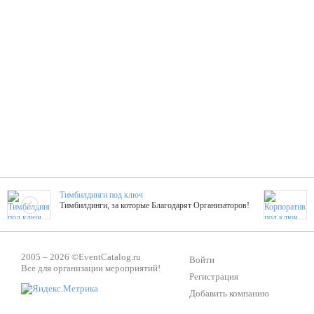
Тимбилдинги под ключ
Тимбилдинги, за которые Благодарят Организаторов!
Жажда Творчества
2005 – 2026 ©
EventCatalog.ru
ТОПовые мастер-классы на мероприятие! Гибкие цены!
Войти
Все для организации мероприятий!
Регистрация
Добавить компанию
ShowTex - Декор и Ди
Мас
ShowTex - производитель огнестойких декораций
ТОП