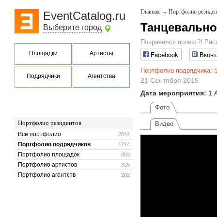
Главная
→
Портфолио резиден
EventCatalog.ru
Танцевально
Выберите город
Понравился проект?! Рас
Площадки
Артисты
Facebook
Вконт
Портфолио подрядчика: S
Подрядчики
Агентства
21 Сентября 2015
Дата мероприятия:
1 
Фото
Портфолио резидентов
Видео
Все портфолио
2044
Портфолио подрядчиков
1214
Портфолио площадок
303
Портфолио артистов
325
Портфолио агентств
202