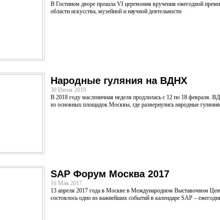
В Гостином дворе прошла VI церемония вручения ежегодной премии
области искусства, музейной и научной деятельности
Народные гуляния на ВДНХ
30 Июня 2019
В 2018 году масленичная неделя продлилась с 12 по 18 февраля. В
из основных площадок Москвы, где развернулись народные гуляния
SAP Форум Москва 2017
16 Мая 2017
​13 апреля 2017 года в Москве в Международном Выставочном Це
состоялось одно из важнейших событий в календаре SAP – ежего