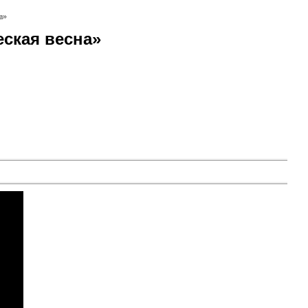
а»
ская весна»