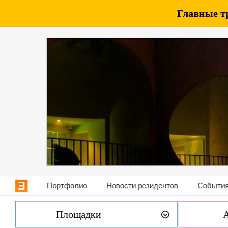
Главные т
Портфолио
Новости резидентов
События
Площадки