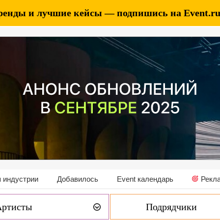
ренды и лучшие кейсы — подпишись на Event.ru 
 индустрии
Добавилось
Event календарь
Рекл
Артисты
Подрядчики