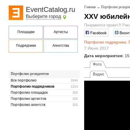
Главная
→
Портфолио резиден
EventCatalog.ru
XXV юбилейн
Выберите город
Понравился проект?! Рас
Площадки
Артисты
Facebook
Вконт
Портфолио подрядчика: S
Подрядчики
Агентства
7 Июня 2017
Дата мероприятия:
15
Фото
Портфолио резидентов
Видео
Все портфолио
2044
Портфолио подрядчиков
1214
Портфолио площадок
303
Портфолио артистов
325
Портфолио агентств
202