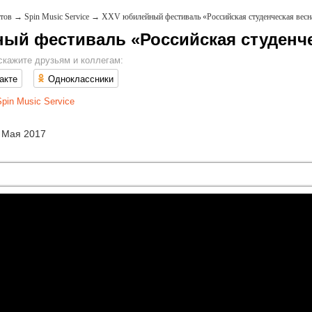
тов
→
Spin Music Service
→
XXV юбилейный фестиваль «Российская студенческая весн
ый фестиваль «Российская студенче
скажите друзьям и коллегам:
акте
Одноклассники
pin Music Service
 Мая 2017