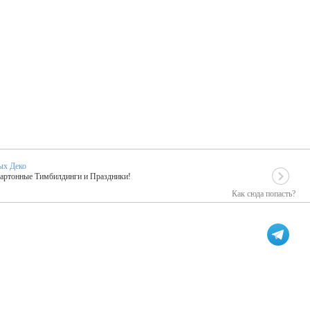
ых Деко
Картонные Тимбилдинги и Праздники!
Как сюда попасть?
EIDOSKOP
льное событие вашего праздника!
ых зарубежных артистах