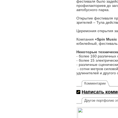
фестиваля было задейст
профилакториев до заго
автобусного парка.
Открытие фестиваля пр
зрителей – Тула действ
Церемония открытия з
Компания
«Spin Music 
юбилейный, фестиваль «
Некоторые техническ
- более 160 различных
- более 15 электрическ
- различные сценически
- сотни метров силовой
удлинителей и другого
Комментарии
Написать комм
Другое портфолио эт