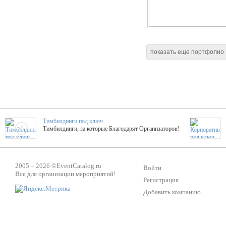
показать еще портфолио
Тимбилдинги под ключ
Тимбилдинги, за которые Благодарят Организаторов!
Жажда Творчества
2005 – 2026 ©
EventCatalog.ru
ТОПовые мастер-классы на мероприятие! Гибкие цены!
Войти
Все для организации мероприятий!
Регистрация
Добавить компанию
ShowTex - Декор и Ди
Мас
ShowTex - производитель огнестойких декораций
ТОП