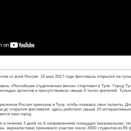
тов со всей России. 15 мая 2017 года фестиваль открылся на туль
валь «Российская студенческая весна» стартовал в Туле. Город Ту
молодых артистов и присутствовало свыше 5 тысяч зрителей. Тульс
регионов России приехали в Тулу, чтобы показать свои таланты. Д
сов до открытия фестиваля: здесь работало свыше 10 интерактивны
вится наш город.
 в течение 3 дней по 6 направлениям площадок (музыкальная, те
ы, журналистика) принимало участие около 3000 студентов из 85 р