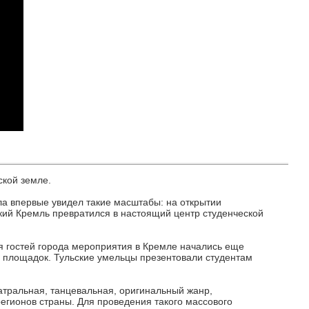
ской земле.
ла впервые увидел такие масштабы: на открытии
кий Кремль превратился в настоящий центр студенческой
ля гостей города мероприятия в Кремле начались еще
х площадок. Тульские умельцы презентовали студентам
атральная, танцевальная, оригинальный жанр,
егионов страны. Для проведения такого массового