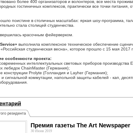
вовано более 400 организаторов и волонтеров, все места прожива
родных гостиничных комплексов, практически все точки питания, о
ошло поистине в столичных масштабах: яркая шоу-программа, тал
ительно стала столицей студенчества.
авершилась красочным фейерверком.
Service»
выполнила комплексное техническое обеспечение сценич
Российская студенческая весна», которое прошло с 15 мая 2017 г
ие особенности проекта:
 современных интеллектуальных световых приборов производства 
их лебедок ChainMaster (Германия);
е конструкции Prolyte (Голландия и Layher (Германия);
 и сигнальной коммутации, напольной защиты кабелей - кап, деся
 оборудования.
ентарий
ого резидента
Премия газеты The Art Newspaper
30 Июня 2019