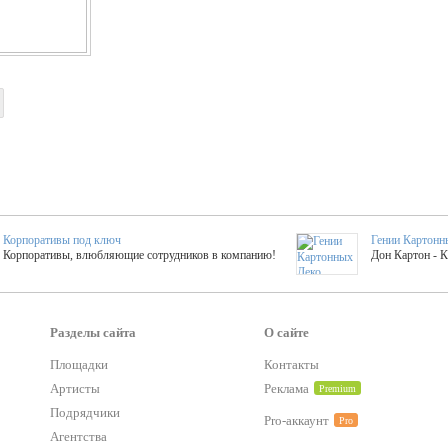
Корпоративы под ключ
Гении Картонн
Корпоративы, влюбляющие сотрудников в компанию!
Дон Картон - 
Выездные мастер-клас
Группа KAL
Более 420 мастер-классов на выезде на мероприятие!
Яркое музыка
Разделы сайта
О сайте
Площадки
Контакты
Артисты
Реклама
Premium
тер-классы
Букинг компания №1
 25 активностей! Смета за 15 минут!
Оперативная информация о люб
Подрядчики
Pro-аккаунт
Pro
Агентства