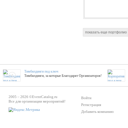
показать еще портфолио
Тимбилдинги под ключ
Тимбилдинги, за которые Благодарят Организаторов!
Жажда Творчества
2005 – 2026 ©
EventCatalog.ru
ТОПовые мастер-классы на мероприятие! Гибкие цены!
Войти
Все для организации мероприятий!
Регистрация
Добавить компанию
ShowTex - Декор и Ди
Мас
ShowTex - производитель огнестойких декораций
ТОП