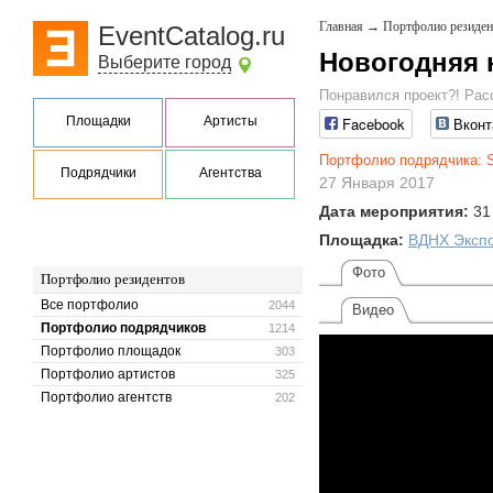
Главная
→
Портфолио резиден
EventCatalog.ru
Новогодняя 
Выберите город
Понравился проект?! Рас
Площадки
Артисты
Facebook
Вконт
Портфолио подрядчика: S
Подрядчики
Агентства
27 Января 2017
Дата мероприятия:
31
Площадка:
ВДНХ Эксп
Фото
Портфолио резидентов
Все портфолио
2044
Видео
Портфолио подрядчиков
1214
Портфолио площадок
303
Портфолио артистов
325
Портфолио агентств
202