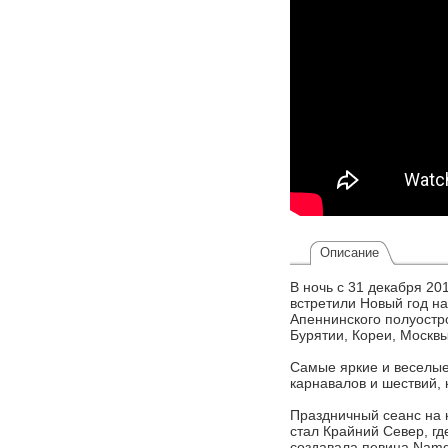
Описание
В ночь с 31 декабря 20
встретили Новый год на
Апеннинского полуостр
Бурятии, Кореи, Москв
Самые яркие и веселые
карнавалов и шествий,
Праздничный сеанс на к
стал Крайний Север, гд
создавала певица Namg