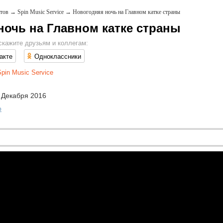
тов
→
Spin Music Service
→
Новогодняя ночь на Главном катке страны
ночь на Главном катке страны
скажите друзьям и коллегам:
акте
Одноклассники
pin Music Service
 Декабря 2016
о