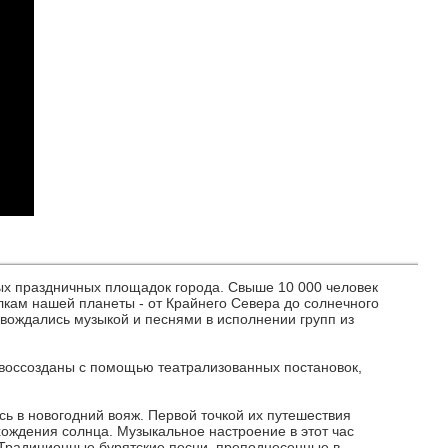
ьных праздничных площадок города. Свыше 10 000 человек
олкам нашей планеты - от Крайнего Севера до солнечного
вождались музыкой и песнями в исполнении групп из
 воссозданы с помощью театрализованных постановок,
сь в новогодний вояж. Первой точкой их путешествия
хождения солнца. Музыкальное настроение в этот час
 Традиционные бурятские песни, преподнесенные в