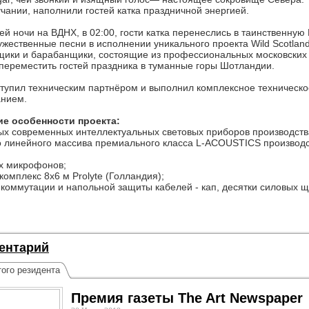
чании, наполнили гостей катка праздничной энергией.
й ночи на ВДНХ, в 02:00, гости катка перенеслись в таинственну
ужественные песни в исполнении уникального проекта Wild Scotlan
ики и барабанщики, состоящие из профессиональных московских 
переместить гостей праздника в туманные горы Шотландии.
тупил техническим партнёром и выполнил комплексное техническо
анием.
ие особенности проекта:
ных современных интеллектуальных световых приборов производст
ого линейного массива премиального класса L-ACOUSTICS производ
ых микрофонов;
комплекс 8х6 м Prolyte (Голландия);
 коммутации и напольной защиты кабелей - кап, десятки силовых 
ентарий
ого резидента
Премия газеты The Art Newspaper