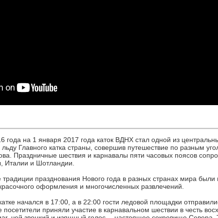
16 года на 1 января 2017 года каток ВДНХ стал одной из централ
 льду Главного катка страны, совершив путешествие по разным уг
ова. Праздничные шествия и карнавалы пяти часовых поясов сопро
ы, Италии и Шотландии.
 традиции празднования Нового года в разных странах мира были
 красочного оформления и многочисленных развлечений.
атке начался в 17:00, а в 22:00 гости ледовой площадки отправили
е посетители приняли участие в карнавальном шествии в честь вос
ar, чей звонкий и изящный голос— настоящее сокровище Севера.