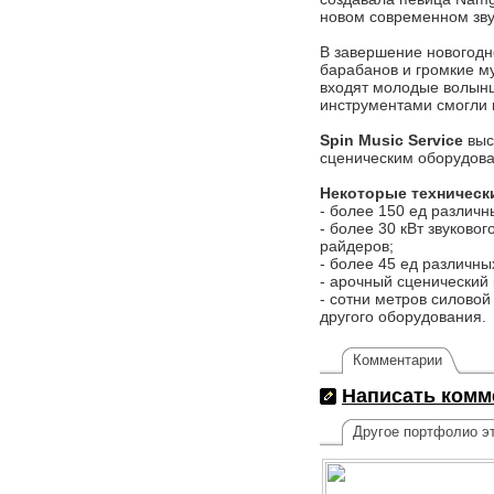
новом современном зву
В завершение новогодне
барабанов и громкие м
входят молодые волынщ
инструментами смогли 
Spin Music Service
выс
сценическим оборудов
Некоторые техническ
- более 150 ед различ
- более 30 кВт звуков
райдеров;
- более 45 ед различн
- арочный сценический 
- сотни метров силовой
другого оборудования.
Комментарии
Написать комм
Другое портфолио эт