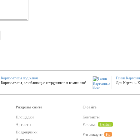
Корпоративы под ключ
Гении Картонн
Корпоративы, влюбляющие сотрудников в компанию!
Дон Картон - 
Выездные мастер-клас
Группа KAL
Более 420 мастер-классов на выезде на мероприятие!
Яркое музыка
Разделы сайта
О сайте
Площадки
Контакты
Артисты
Реклама
Premium
тер-классы
Букинг компания №1
 25 активностей! Смета за 15 минут!
Оперативная информация о люб
Подрядчики
Pro-аккаунт
Pro
Агентства