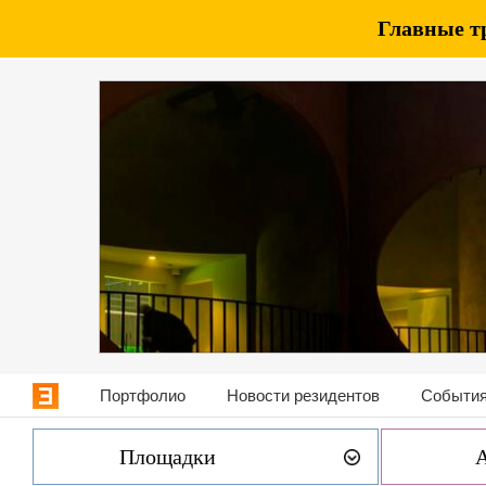
Главные т
Портфолио
Новости резидентов
События
Площадки