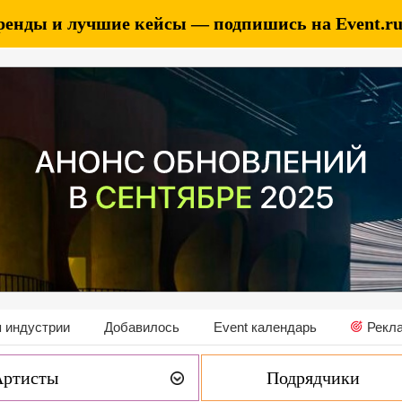
ренды и лучшие кейсы — подпишись на Event.ru 
 индустрии
Добавилось
Event календарь
Рекл
Артисты
Подрядчики