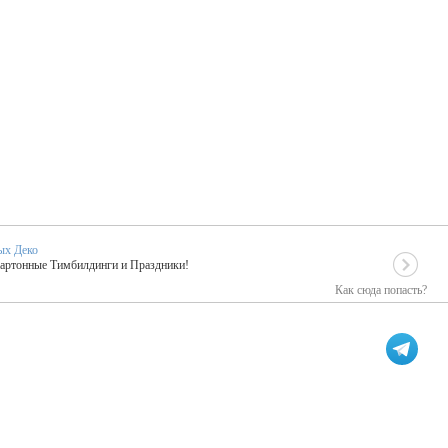
ых Деко
Картонные Тимбилдинги и Праздники!
Как сюда попасть?
EIDOSKOP
льное событие вашего праздника!
ых зарубежных артистах