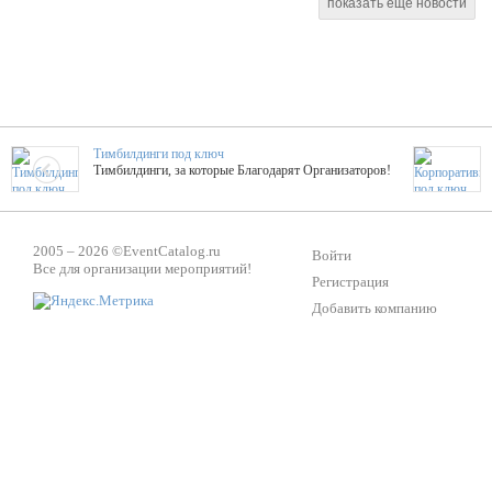
показать еще новости
Тимбилдинги под ключ
Тимбилдинги, за которые Благодарят Организаторов!
Жажда Творчества
2005 – 2026 ©
EventCatalog.ru
ТОПовые мастер-классы на мероприятие! Гибкие цены!
Войти
Все для организации мероприятий!
Регистрация
Добавить компанию
ShowTex - Декор и Ди
Мас
ShowTex - производитель огнестойких декораций
ТОП
Группа «Москвичка»
3D 
Настроение, стиль, настоящий драйв в Ваш день!
Кажд
Вячеслав Верещака
BAR