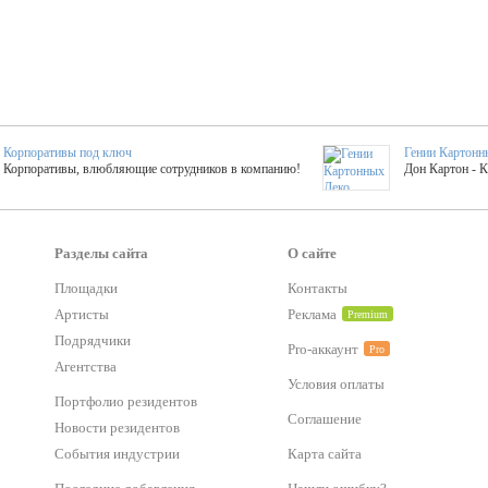
Корпоративы под ключ
Гении Картонн
Корпоративы, влюбляющие сотрудников в компанию!
Дон Картон - 
Выездные мастер-клас
Группа KAL
Более 420 мастер-классов на выезде на мероприятие!
Яркое музыка
Разделы сайта
О сайте
Площадки
Контакты
Артисты
Реклама
Premium
тер-классы
Букинг компания №1
 25 активностей! Смета за 15 минут!
Оперативная информация о люб
Подрядчики
Pro-аккаунт
Pro
Агентства
Условия оплаты
Mapping
Портфолио резидентов
Хотите весело?
ый второй заказ контента со скидкой в 15%
Темпераментные балканс
Соглашение
Новости резидентов
События индустрии
Карта сайта
-STREET™