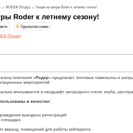
в
→
RODER (Родер)
→
Акция на шатры Roder к летнему сезону!
ры Roder к летнему сезону!
акте
Одноклассники
ER (Родер)
сезону компания «
Родер
» предлагает тентовые павильоны и шатр
нтационных мероприятий.
ально вписываются в ландшафт загородного отеля, клуба, рестора
пользованы в качестве:
проведения выездных регистраций
 площадок
их веранд, помещений для работы кейтеринга