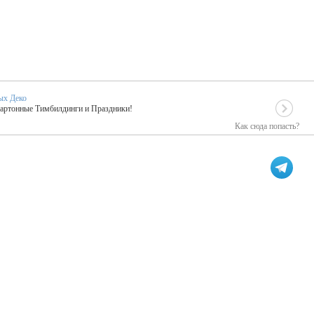
ых Деко
Картонные Тимбилдинги и Праздники!
Как сюда попасть?
EIDOSKOP
льное событие вашего праздника!
ых зарубежных артистах
ПК Киловатт Уфа
кие хиты от Паши Парфения!
Техническое обеспечение мероприятий