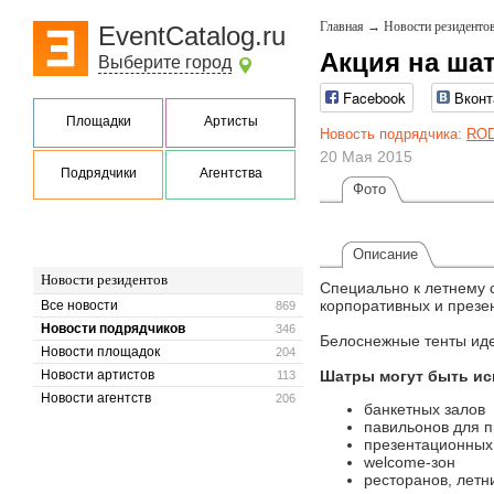
Главная
→
Новости резиденто
EventCatalog.ru
Акция на шат
Выберите город
Facebook
Вконт
Площадки
Артисты
Новость подрядчика:
ROD
20 Мая 2015
Подрядчики
Агентства
Фото
Описание
Новости резидентов
Специально к летнему 
корпоративных и презе
Все новости
869
Новости подрядчиков
346
Белоснежные тенты иде
Новости площадок
204
Новости артистов
Шатры могут быть ис
113
Новости агентств
206
банкетных залов
павильонов для 
презентационных
welcome-зон
ресторанов, летн