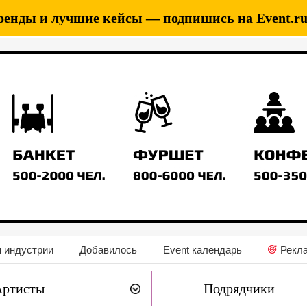
ренды и лучшие кейсы — подпишись на Event.ru 
 индустрии
Добавилось
Event календарь
Рекл
Артисты
Подрядчики