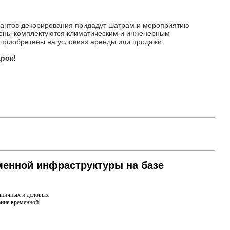
иантов декорирования придадут шатрам и мероприятию
льоны комплектуются климатическим и инженерным
 приобретены на условиях аренды или продажи.
арок!
менной инфраструктуры на базе
здничных и деловых
ание временной