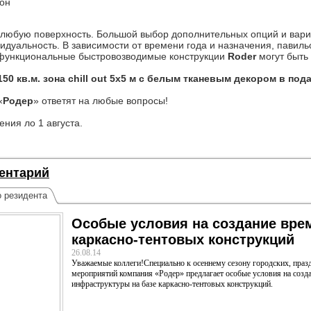
зон
 любую поверхность. Большой выбор дополнительных опций и вар
видуальность. В зависимости от времени года и назначения, пави
функциональные быстровозводимые конструкции
Roder
могут быть
50 кв.м. зона chill out 5х5 м с белым тканевым декором в под
«
Родер
» ответят на любые вопросы!
ния ло 1 августа.
ентарий
о резидента
Особые условия на создание вре
каркасно-тентовых конструкций
26.08.14
Уважаемые коллеги!Специально к осеннему сезону городских, пра
мероприятий компания «Родер» предлагает особые условия на созд
инфраструктуры на базе каркасно-тентовых конструкций.