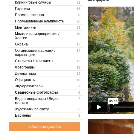
Клининговые службы
52
Грузчики
35
Промо-персонал
30
Промышленные альпинисты
26
Монтажники
23
Модели на мерпориятие /
16
Хостес
Охрана
15
Организация парковки /
14
парковщики
Стилисты / визажисты
13
Фотографы
12
Декораторы
12
Официанты
10
Звукорежиссеры
8
Свадебные фотографы
8
Видео-операторы / Видео-
7
монтаж
Художники по свету
5
Бармены
5
добавить подрядчика