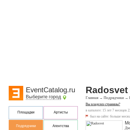
Radosvet
EventCatalog.ru
Выберите город
Главная
Подрядчики
→
→
Вы владелец страницы?
в каталоге: 15 лет 7 месяцев 2
Площадки
Артисты
был на сайте:
больше месяц
М
Подрядчики
Агентства
Дми