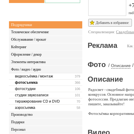
+
rad
Добавить в избранное
Подрядчики
Специализация:
Свадебны
Техническое обеспечение
Обслуживание / прокат
Реклама
Как 
Кейтеринг
Оформление / декор
Элементы интерактива
Фото
/
/
Описание
Фото / видео / аудио
видеосъёмка / монтаж
379
Описание
фотосъемка
366
фотостудии
106
Радосвет - свадебный фот
конкрусов. Основное напра
студии звукозаписи
101
фотосессии. Предлагаю инт
тиражирование CD и DVD
70
пишите, заказывайте!
аэросъемка
58
Фотосъёмка корпоративны
Производство
Подарки
Детские и семейные фотос
Персонал
Видео