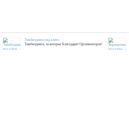
Тимбилдинги под ключ
Тимбилдинги, за которые Благодарят Организаторов!
Жажда Творчества
ТОПовые мастер-классы на мероприятие! Гибкие цены!
ShowTex - Декор и Ди
Мас
ShowTex - производитель огнестойких декораций
ТОП
Группа «Москвичка»
3D 
Настроение, стиль, настоящий драйв в Ваш день!
Кажд
ПК Киловатт Уфа
Вячеслав Вер