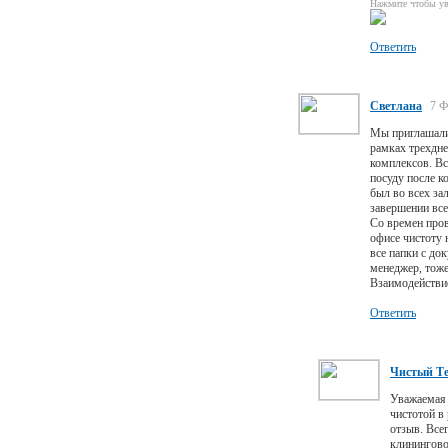
Нажмите чтобы ув
Ответить
Светлана
7 Ф
Мы приглашали
рамках трехдне
комплексов. Вс
посуду после к
был во всех за
завершении все
Со времен пров
офисе чистоту 
все папки с до
менеджер, тоже
Взаимодействи
Ответить
Чистый Т
Уважаемая 
чистотой в
отзыв. Все
клинингово