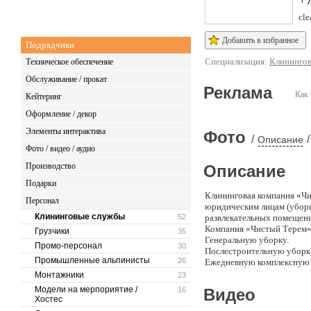
cle
Добавить в избранное
Подрядчики
Специализация:
Клининго
Техническое обеспечение
Обслуживание / прокат
Реклама
Как 
Кейтеринг
Оформление / декор
Элементы интерактива
Фото
/
/
Описание
Фото / видео / аудио
Производство
Описание
Подарки
Клининговая компания «Чи
Персонал
юридическим лицам (уборка
Клининговые службы
52
развлекательных помещени
Компания «Чистый Терем» 
Грузчики
35
Генеральную уборку.
Промо-персонал
30
Послестроительную уборку
Промышленные альпинисты
26
Ежедневную комплексную 
Поддерживающую еженеде
Монтажники
23
Комплексный уход за ком
Модели на мерпориятие /
16
Видео
Глубинную Эко Чистку ков
Хостес
Химическую чистку ковров