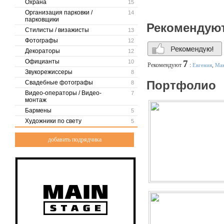
Охрана
15
Подготовку недвижимости 
Организация парковки /
Мытье окон, витрин, лоджи
14
парковщики
Уход за напольными покр
Рекомендую
обеспечат чистоту и поря
Стилисты / визажисты
13
покрытиями, что значител
Фотографы
12
В помещениях, где провед
Декораторы
12
дышать, рабочая атмосфер
Особенной популярностью 
Официанты
10
7
Рекомендуют
:
Евгения
,
Ма
послестроительная уборка,
Звукорежиссеры
8
Разумные цены делают наш
Портфолио
Свадебные фотографы
8
клиенты, их хорошие отзы
Видео-операторы / Видео-
7
монтаж
#уборка #клининг
Бармены
5
Художники по свету
5
добавить подрядчика