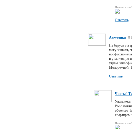
Нажмите что
Ответить
Анжелика
8 
Не берусь утве
могу заявить, 
профессиональ
и участков до 
утрам наш офис
Молодежной. Ка
Ответить
Чистый Т
Уважаемая 
Вы с могли
объектов. 
квартирам 
Нажмите что