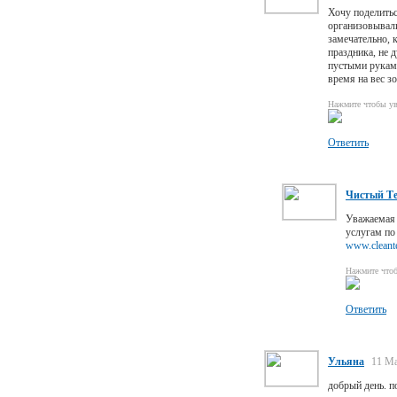
Хочу поделить
организовывали
замечательно, 
праздника, не 
пустыми руками
время на вес з
Нажмите чтобы ув
Ответить
Чистый Т
Уважаемая 
услугам по
www.cleant
Нажмите что
Ответить
Ульяна
11 Ма
добрый день. п