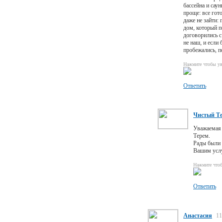
бассейна и сау
проще: все гот
даже не зайти:
дом, который п
договорились с
не наш, и если
пробежались, п
Нажмите чтобы ув
Ответить
Чистый Т
Уважаемая 
Терем.
Рады были 
Вашим услу
Нажмите что
Ответить
Анастасия
11