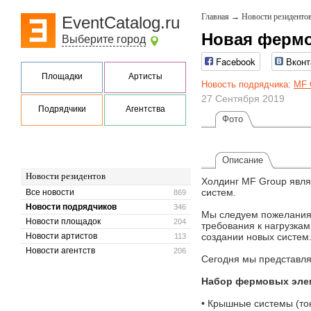
Главная
→
Новости резиденто
EventCatalog.ru
Новая фермо
Выберите город
Facebook
Вконт
Площадки
Артисты
Новость подрядчика:
MF 
27 Сентября 2019
Подрядчики
Агентства
Фото
Описание
Новости резидентов
Холдинг MF Group явля
систем.
Все новости
869
Новости подрядчиков
346
Мы следуем пожелания
Новости площадок
204
требования к нагрузка
Новости артистов
создании новых систем
113
Новости агентств
206
Сегодня мы представл
Набор фермовых элем
• Крышные системы (тон