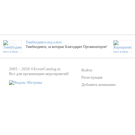
Тимбилдинги под ключ
Тимбилдинги, за которые Благодарят Организаторов!
Жажда Творчества
2005 – 2026 ©
EventCatalog.ru
ТОПовые мастер-классы на мероприятие! Гибкие цены!
Войти
Все для организации мероприятий!
Регистрация
Добавить компанию
ShowTex - Декор и Ди
Мас
ShowTex - производитель огнестойких декораций
ТОП
Группа «Москвичка»
3D 
Настроение, стиль, настоящий драйв в Ваш день!
Кажд
ПК Киловатт Уфа
Вячеслав Вер