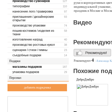
производство сувениров
127
руки в корпоративных цвет
типографии
110
индивидуальной упаковке, 
праздник в Москве и Моско
нанесение лого / гравировка
97
оборудование.
приглашения / дизайнерские
93
Мы гарантируем полную бе
открытки
Видео
Для работы нашего оборудо
производство упаковки
74
подключим собственный г
изготавливает слепок собс
пошив костюмов / изделия из
58
ткани
изготовление наград
40
Рекомендую
производство ростовых кукол
38
сценарии / стихи / гимны
23
съедобные подарки
14
4
Рекомендуют
:
Подарки
Александр К
магазины подарков
187
Похожие по
упаковка подарков
29
Персонал
ДоброДляБро
добавить подрядчика