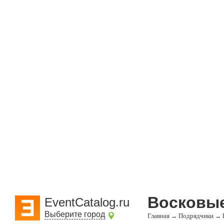
Восковые
EventCatalog.ru
Выберите город
Главная
Подрядчики
→
→