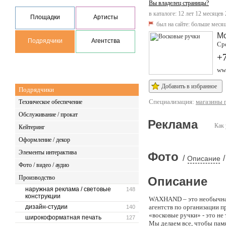
Вы владелец страницы?
в каталоге: 12 лет 12 месяцев 
Площадки
Артисты
был на сайте:
больше месяц
М
Подрядчики
Агентства
Сре
+7
ww
Добавить в избранное
Подрядчики
Специализация:
магазины 
Техническое обеспечение
Обслуживание / прокат
Реклама
Как 
Кейтеринг
Оформление / декор
Элементы интерактива
Фото
/
/
Описание
Фото / видео / аудио
Производство
Описание
наружная реклама / световые
148
конструкции
WAXHAND – это необычная 
дизайн-студии
агентств по организации п
140
«восковые ручки» - это не
широкоформатная печать
127
Мы делаем все, чтобы памя