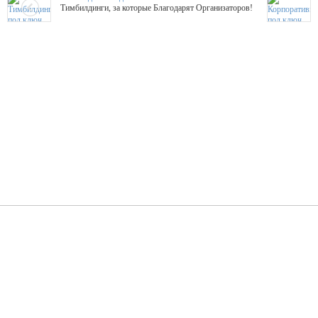
Тимбилдинги, за которые Благодарят Организаторов!
Жажда Творчества
ТОПовые мастер-классы на мероприятие! Гибкие цены!
ShowTex - Декор и Ди
Мас
ShowTex - производитель огнестойких декораций
ТОП
Группа «Москвичка»
3D 
Настроение, стиль, настоящий драйв в Ваш день!
Кажд
ПК Киловатт Уфа
Вячеслав Вер
Техническое обеспечение мероприятий
Ведущий - за 