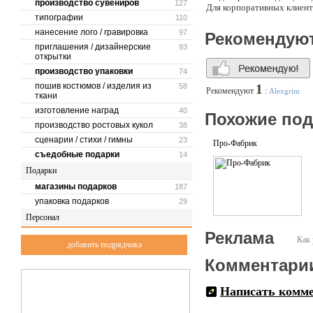
производство сувениров
127
Для корпоративных клиент
типографии
110
нанесение лого / гравировка
97
Рекомендую
приглашения / дизайнерские
93
открытки
производство упаковки
74
пошив костюмов / изделия из
58
1
Рекомендуют
:
Alexgrim
ткани
изготовление наград
40
Похожие по
производство ростовых кукол
38
сценарии / стихи / гимны
23
Про-Фабрик
съедобные подарки
14
Подарки
магазины подарков
187
упаковка подарков
29
Персонал
Реклама
Как 
добавить подрядчика
Комментари
Написать комм