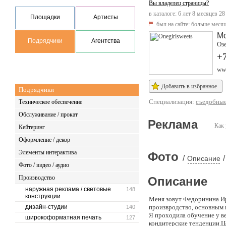
Вы владелец страницы?
в каталоге: 6 лет 8 месяцев 28
Площадки
Артисты
был на сайте:
больше месяц
М
Подрядчики
Агентства
Озе
+
www
Добавить в избранное
Подрядчики
Специализация:
съедобные
Техническое обеспечение
Обслуживание / прокат
Реклама
Как 
Кейтеринг
Оформление / декор
Элементы интерактива
Фото
/
/
Описание
Фото / видео / аудио
Производство
Описание
наружная реклама / световые
148
конструкции
Меня зовут Федоринина Ири
дизайн-студии
произвродство, основным 
140
Я проходила обучение у в
широкоформатная печать
127
кондитерские тенденции.Ц