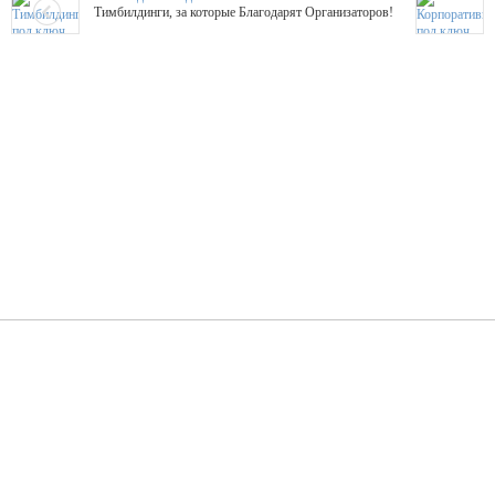
Тимбилдинги, за которые Благодарят Организаторов!
Жажда Творчества
ТОПовые мастер-классы на мероприятие! Гибкие цены!
ShowTex - Декор и Ди
Мас
ShowTex - производитель огнестойких декораций
ТОП
Группа «Москвичка»
3D 
Настроение, стиль, настоящий драйв в Ваш день!
Кажд
ПК Киловатт Уфа
Вячеслав Вер
Техническое обеспечение мероприятий
Ведущий - за 