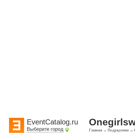
Onegirlsw
EventCatalog.ru
Выберите город
Главная
Подрядчики
→
→