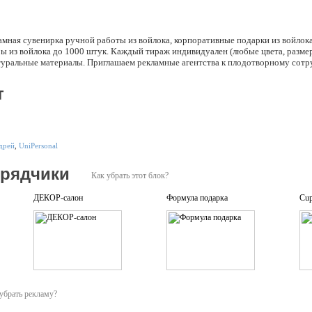
мная сувенирка ручной работы из войлока, корпоративные подарки из войлока
ы из войлока до 1000 штук. Каждый тираж индивидуален (любые цвета, размер
атуральные материалы. Приглашаем рекламные агентства к плодотворному сотр
т
дрей
,
UniPersonal
дрядчики
Как убрать этот блок?
ДЕКОР-салон
Формула подарка
Cup
убрать рекламу?