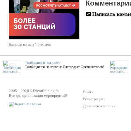
Комментари
Написать комм
Как сюда попасть? / Реклама
Тимбилдинги под ключ
Тимбилдинги, за которые Благодарят Организаторов!
Жажда Творчества
ТОПовые мастер-классы на мероприятие! Гибкие цены!
2005 – 2026 ©
EventCatalog.ru
Войти
Все для организации мероприятий!
Регистрация
Добавить компанию
ShowTex - Декор и Ди
Мас
ShowTex - производитель огнестойких декораций
ТОП
Группа «Москвичка»
3D 