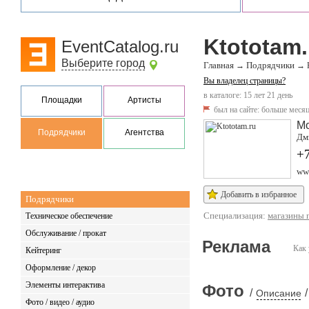
Ktototam.
EventCatalog.ru
Выберите город
Главная
Подрядчики
→
→
Вы владелец страницы?
в каталоге: 15 лет 21 день
Площадки
Артисты
был на сайте:
больше месяц
М
Подрядчики
Агентства
Дм
+7
ww
Добавить в избранное
Подрядчики
Специализация:
магазины 
Техническое обеспечение
Обслуживание / прокат
Реклама
Как 
Кейтеринг
Оформление / декор
Элементы интерактива
Фото
/
/
Описание
Фото / видео / аудио