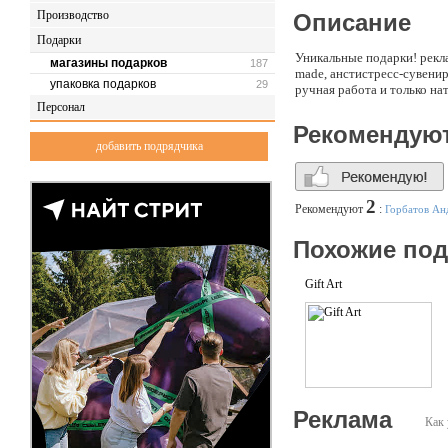
Производство
Описание
Подарки
Уникальные подарки! рекла
магазины подарков
187
made, анстистресс-сувенир
упаковка подарков
29
ручная работа и только н
Персонал
Рекомендую
добавить подрядчика
2
Рекомендуют
:
Горбатов Ан
Похожие по
Gift Art
Реклама
Как 