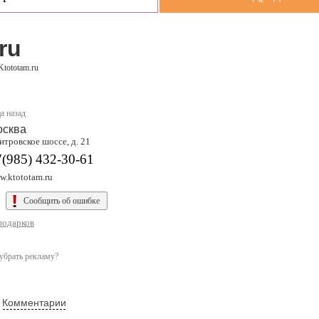
ru
Ktototam.ru
а назад
осква
итровское шоссе, д. 21
(985) 432-30-61
w.ktototam.ru
Сообщить об ошибке
подарков
убрать рекламу?
Комментарии