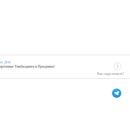
ых Деко
Картонные Тимбилдинги и Праздники!
Как сюда попасть?
EIDOSKOP
льное событие вашего праздника!
ых зарубежных артистах
ПК Киловатт Уфа