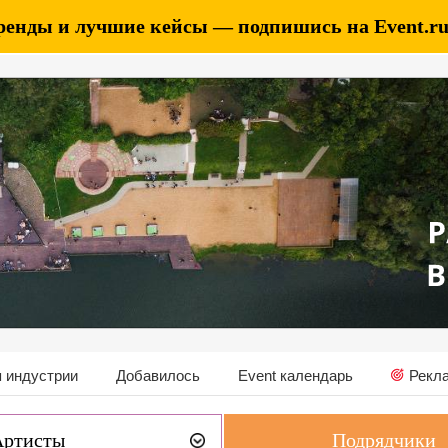
ренды и лучшие кейсы — подпишись на Event.ru 
 индустрии
Добавилось
Event календарь
Рекл
Артисты
Подрядчики