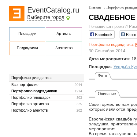
Главная
→
Портфолио резиден
EventCatalog.ru
СВАДЕБНОЕ 
Выберите город
Понравился проект?! Рас
Площадки
Артисты
Facebook
Вконт
Портфолио подрядчика:
K
Подрядчики
Агентства
30 Сентября 2014
Дата мероприятия:
18
Площадка:
Усадьба Ку
Фото
Портфолио резидентов
Все портфолио
2044
Портфолио подрядчиков
1214
Описание
Портфолио площадок
303
Портфолио артистов
Свое торжество нам дов
325
которых являются пред
Портфолио агентств
202
Европейская свадьба г
оладушки, приготовлен
мероприятия.
Во время гала-ужина н