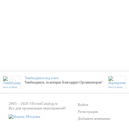
Тимбилдинги под ключ
Тимбилдинги, за которые Благодарят Организаторов!
Жажда Творчества
2005 – 2026 ©
EventCatalog.ru
ТОПовые мастер-классы на мероприятие! Гибкие цены!
Войти
Все для организации мероприятий!
Регистрация
Добавить компанию
ShowTex - Декор и Ди
Мас
ShowTex - производитель огнестойких декораций
ТОП