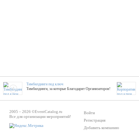
Тимбилдинги под ключ
Тимбилдинги, за которые Благодарят Организаторов!
Жажда Творчества
2005 – 2026 ©
EventCatalog.ru
ТОПовые мастер-классы на мероприятие! Гибкие цены!
Войти
Все для организации мероприятий!
Регистрация
Добавить компанию
ShowTex - Декор и Ди
Мас
ShowTex - производитель огнестойких декораций
ТОП