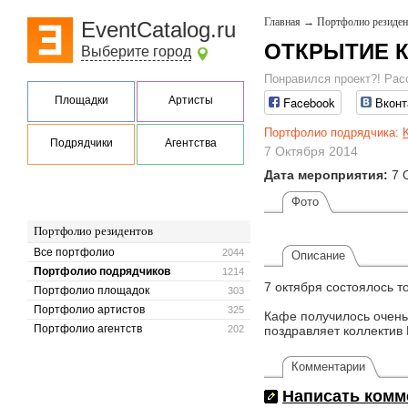
Главная
→
Портфолио резиден
EventCatalog.ru
ОТКРЫТИЕ 
Выберите город
Понравился проект?! Рас
Площадки
Артисты
Facebook
Вконт
Портфолио подрядчика:
K
Подрядчики
Агентства
7 Октября 2014
Дата мероприятия:
7 
Фото
Портфолио резидентов
Все портфолио
2044
Описание
Портфолио подрядчиков
1214
7 октября состоялось 
Портфолио площадок
303
Портфолио артистов
325
Кафе получилось очень
Портфолио агентств
202
поздравляет коллектив
Комментарии
Написать комм