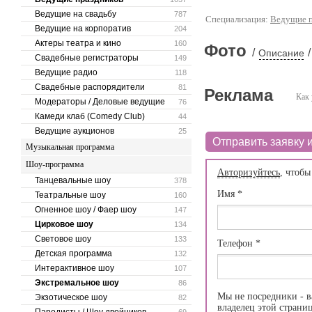
Ведущие на свадьбу
787
Специализация:
Ведущие п
Ведущие на корпоратив
204
Актеры театра и кино
160
Фото
/
/
Описание
Свадебные регистраторы
149
Ведущие радио
118
Свадебные распорядители
81
Реклама
Как 
Модераторы / Деловые ведущие
76
Камеди клаб (Comedy Club)
44
Ведущие аукционов
25
Отправить заявку и
Музыкальная программа
Шоу-программа
Авторизуйтесь
, чтобы
Танцевальные шоу
378
Имя
*
Театральные шоу
160
Огненное шоу / Фаер шоу
147
Цирковое шоу
134
Световое шоу
133
Телефон
*
Детская программа
132
Интерактивное шоу
107
Экстремальное шоу
86
Мы не посредники - в
Экзотическое шоу
82
владелец этой страни