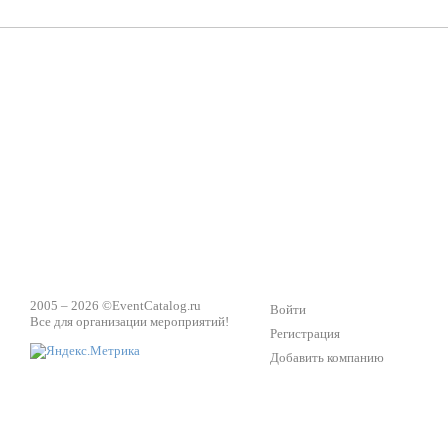
ПК Киловатт Уфа
Вячеслав Вер
Техническое обеспечение мероприятий
Ведущий - за 
2005 – 2026 ©
EventCatalog.ru
Войти
Все для организации мероприятий!
Регистрация
Добавить компанию