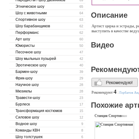
Пародисты / Шоу двойников
69
Этническое шоу
65
Шоу с животными
Описание
64
Спортивное шоу
63
Артист цирка и эстрады, р
Шоу барабанщиков
62
выступить в качестве веду
Перформанс
62
Арт шоу
60
Видео
Юмористы
50
Песочное шоу
47
Шоу мыльных пузырей
42
Эротическое шоу
40
Рекомендую
Бармен-шоу
39
Фрик-шоу
29
Научное шоу
28
4
Мюзиклы
28
Рекомендуют
:
Горбатов Ан
Травести-шоу
23
Похожие арт
Бурлеск
17
Трансформация костюмов
15
Станция Спортивная
Силовое шоу
12
Водное шоу
9
Команды КВН
8
Шоу толстушек
6