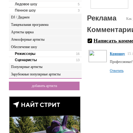
Ледовое шоу
5
Пенное шоу
3
Реклама
DJ / Диджеи
Как 
Танцевальная программа
Комментари
Артисты цирка
Атмосферные артисты
Написать комм
Обеспечение шоу
Режиссеры
Криошоу
15 
16
Сценаристы
13
Профессионал!
Популярные артисты
Ответить
Зарубежные популярные артисты
добавить артиста