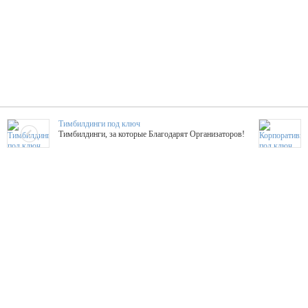
Тимбилдинги под ключ
Тимбилдинги, за которые Благодарят Организаторов!
Жажда Творчества
ТОПовые мастер-классы на мероприятие! Гибкие цены!
ShowTex - Декор и Ди
Мас
ShowTex - производитель огнестойких декораций
ТОП
Группа «Москвичка»
3D 
Настроение, стиль, настоящий драйв в Ваш день!
Кажд