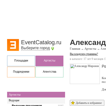
Алексан
EventCatalog.ru
Выберите город
Главная
Артисты
→
→
Але
Вы владелец страницы?
в каталоге: 17 лет 9 месяцев 1
Площадки
Артисты
Ро
Подрядчики
Агентства
Ко
по
Дл
Артисты
Ведущие
Добавить в избранное
Ведущие праздников
1037