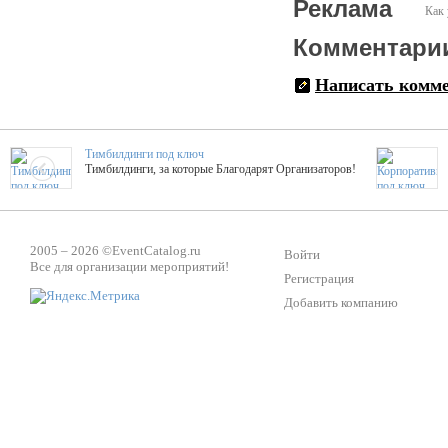
Реклама
Как 
Комментари
Написать комм
Тимбилдинги под ключ
Тимбилдинги, за которые Благодарят Организаторов!
Жажда Творчества
ТОПовые мастер-классы на мероприятие! Гибкие цены!
2005 – 2026 ©
EventCatalog.ru
Войти
Все для организации мероприятий!
Регистрация
Добавить компанию
ShowTex - Декор и Ди
Мас
ShowTex - производитель огнестойких декораций
ТОП
Группа «Москвичка»
3D 
Настроение, стиль, настоящий драйв в Ваш день!
Кажд