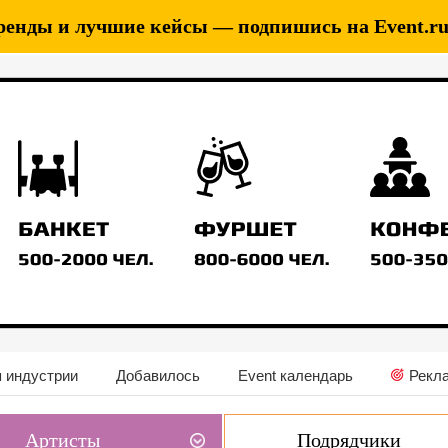
ренды и лучшие кейсы — подпишись на Event.ru 
 индустрии
Добавилось
Event календарь
Рекл
Артисты
Подрядчики