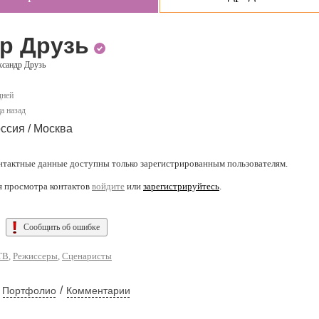
р Друзь
ксандр Друзь
дней
а назад
ссия / Москва
нтактные данные доступны только зарегистрированным пользователям.
я просмотра контактов
войдите
или
зарегистрируйтесь
.
Сообщить об ошибке
ТВ
,
Режиссеры
,
Сценаристы
/
Портфолио
Комментарии