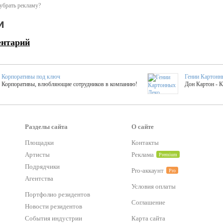
убрать рекламу?
и
ентарий
Корпоративы под ключ
Гении Картонн
Корпоративы, влюбляющие сотрудников в компанию!
Дон Картон - 
Выездные мастер-клас
Группа KAL
Более 420 мастер-классов на выезде на мероприятие!
Яркое музыка
Разделы сайта
О сайте
Площадки
Контакты
тер-классы
Букинг компания №1
Артисты
Реклама
Premium
 25 активностей! Смета за 15 минут!
Оперативная информация о люб
Подрядчики
Pro-аккаунт
Pro
Агентства
Условия оплаты
Mapping
Хотите весело?
Портфолио резидентов
ый второй заказ контента со скидкой в 15%
Темпераментные балканс
Соглашение
Новости резидентов
События индустрии
Карта сайта