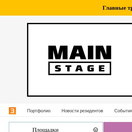
Главные т
Портфолио
Новости резидентов
События
Площадки