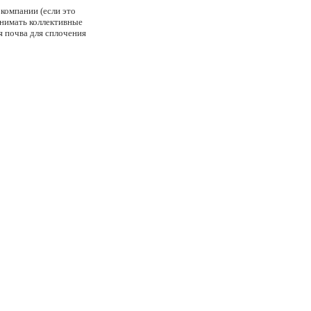
компании (если это
инимать коллективные
я почва для сплочения