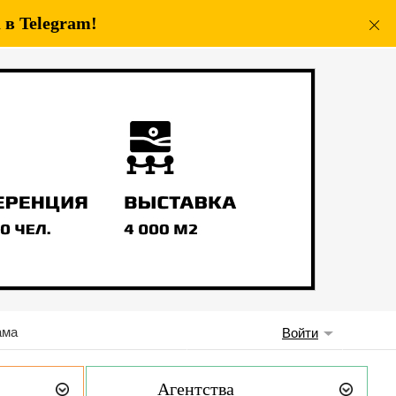
в Telegram!
ама
Войти
Агентства