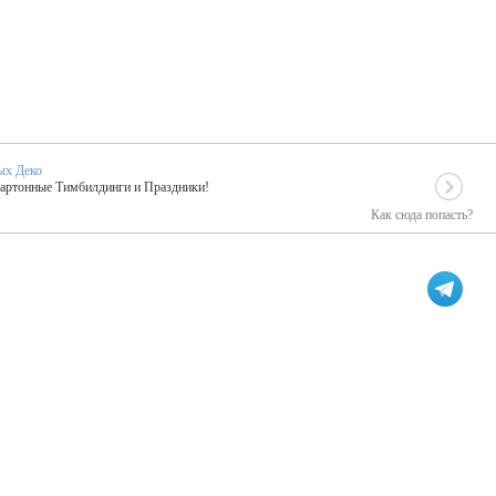
ых Деко
Картонные Тимбилдинги и Праздники!
Как сюда попасть?
EIDOSKOP
льное событие вашего праздника!
ых зарубежных артистах
ПК Киловатт Уфа
кие хиты от Паши Парфения!
Техническое обеспечение мероприятий