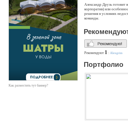
Александр Друзь готовит 
корпоратив) или особеннос
решения в условиях недост
команды.
Рекомендую
1
Рекомендуют
:
Alexgrim
Портфолио
Как разместить тут баннер?