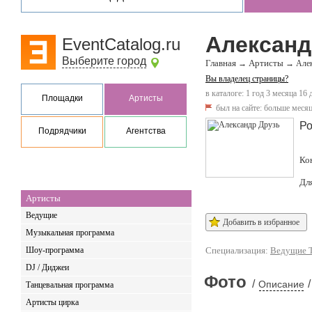
Александ
EventCatalog.ru
Выберите город
Главная
Артисты
→
→
Але
Вы владелец страницы?
в каталоге: 1 год 3 месяца 16 
Площадки
Артисты
был на сайте:
больше месяц
Ро
Подрядчики
Агентства
Ко
Дл
Артисты
Ведущие
Добавить в избранное
Музыкальная программа
Шоу-программа
Специализация:
Ведущие 
DJ / Диджеи
Фото
/
/
Описание
Танцевальная программа
Артисты цирка