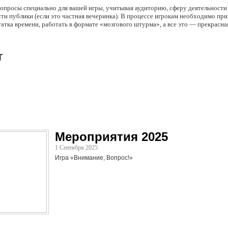
вопросы специально для вашей игры, учитывая аудиторию, сферу деятельности 
ти публики (если это частная вечеринка). В процессе игрокам необходимо пр
атка времени, работать в формате «мозгового штурма», а все это — прекрасна
т
Мероприятия 2025
1 Сентября 2025
Игра «Внимание, Вопрос!»