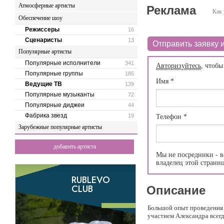
Атмосферные артисты
Реклама
Как 
Обеспечение шоу
Режиссеры
16
Сценаристы
13
Отправить заявку и
Популярные артисты
Популярные исполнители
341
Авторизуйтесь
, чтобы
Популярные группы
185
Имя
*
Ведущие ТВ
139
Популярные музыканты
72
Популярные диджеи
44
Фабрика звезд
19
Телефон
*
Зарубежные популярные артисты
добавить артиста
Мы не посредники - в
владелец этой страни
Описание
Большой опыт проведения 
участием Александра всег