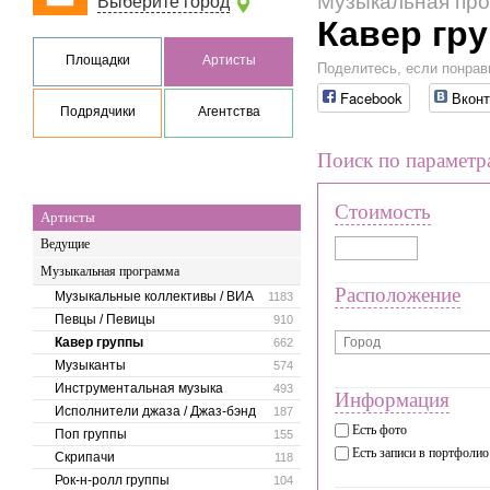
Музыкальная пр
Выберите город
Кавер гр
Площадки
Артисты
Поделитесь, если понрав
Facebook
Вконт
Подрядчики
Агентства
Поиск по параметр
Стоимость
Артисты
Ведущие
Музыкальная программа
Расположение
Музыкальные коллективы / ВИА
1183
Певцы / Певицы
910
Кавер группы
662
Музыканты
574
Инструментальная музыка
493
Информация
Исполнители джаза / Джаз-бэнд
187
Есть фото
Поп группы
155
Есть записи в портфолио
Скрипачи
118
Рок-н-ролл группы
104