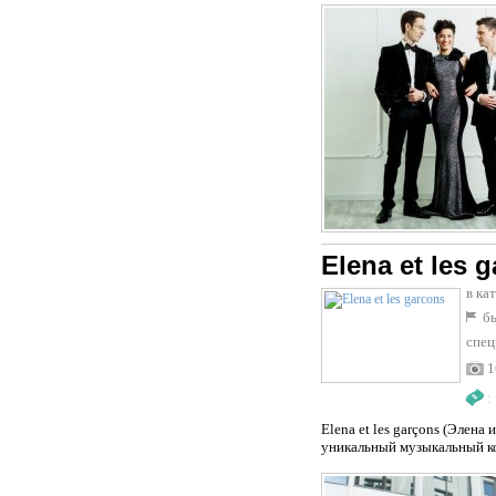
Elena et les 
в ка
бы
спец
1
:
Elena et les garçons (Элен
уникальный музыкальный ко