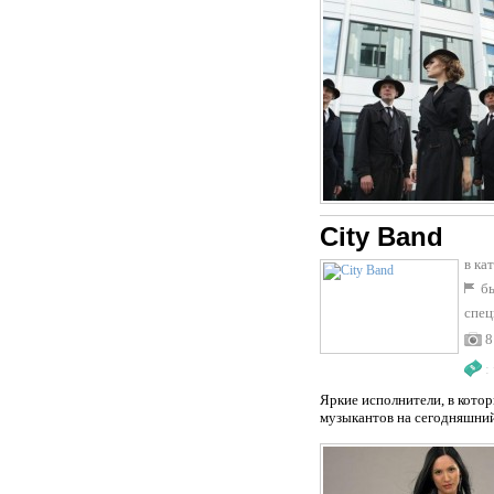
City Band
в ка
бы
спец
8
:
Яркие исполнители, в кото
музыкантов на сегодняшний 