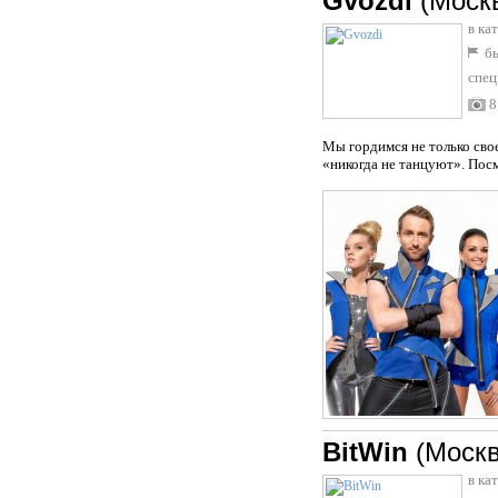
Gvozdi
(Моск
в ка
бы
спец
8
Мы гордимся не только сво
«никогда не танцуют». Посм
BitWin
(Москв
в ка