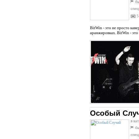
бы
спец
5
BitWin - это не просто кав
аранжировках. BitWin - это
Особый Слу
в ка
бы
спец