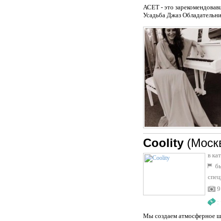
АСЕТ - это зарекомендовав
Усадьба Джаз Обладательни
Coolity
(Моск
в ка
бы
спец
9
:
Мы создаем атмосферное шо