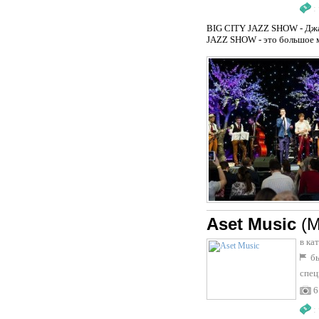
:
BIG CITY JAZZ SHOW - Джаз
JAZZ SHOW - это большое м
Aset Music
(М
в ка
бы
спец
6
: