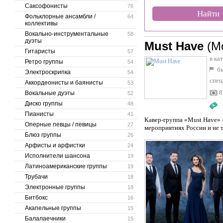
Саксофонисты
76
Найти
Фольклорные ансамбли /
64
коллективы
Вокально-инструментальные
58
дуэты
Must Have
(М
Гитаристы
57
в ка
Ретро группы
54
бы
Электроскрипка
54
спец
Аккордеонисты и баянисты
53
8
Вокальные дуэты
52
Диско группы
48
:
Пианисты
41
Кавер-группа «Must Have» 
Оперные певцы / певицы
27
мероприятиях России и не 
Блюз группы
26
Арфисты и арфистки
24
Исполнители шансона
19
Латиноамериканские группы
19
Трубачи
18
Электронные группы
18
Битбокс
16
Акапельные группы
15
Балалаечники
15