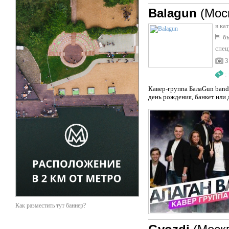
Balagun
(Мос
в ка
бы
спец
3
:
Кавер-группа БалаGun band
день рождения, банкет или 
Как разместить тут баннер?