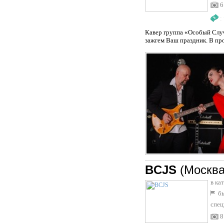
6
:
Кавер группа «Особый Случ
зажгем Ваш праздник. В пр
BCJS
(Москва
в ка
бы
спец
8