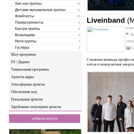
Хип-хоп группы
13
Детские музыкальные группы
11
Флейтисты
10
Liveinband
(
Перкуссионисты
8
в ка
Кантри группы
6
бы
Волынщики
6
спец
Регги группы
3
Гусляры
3
5
Шоу-программа
Стильная команда професси
DJ / Диджеи
хитов и невероятная энерги
Танцевальная программа
Артисты цирка
Атмосферные артисты
Обеспечение шоу
Популярные артисты
Зарубежные популярные артисты
добавить артиста