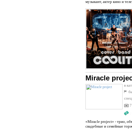
музыкант, актер кино и тел
Miracle projec
в ка
бы
спец
7
:
«Miracle project» - трио, 
свадебные и семейные торж