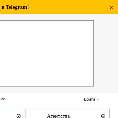
в Telegram!
ама
Войти
Агентства