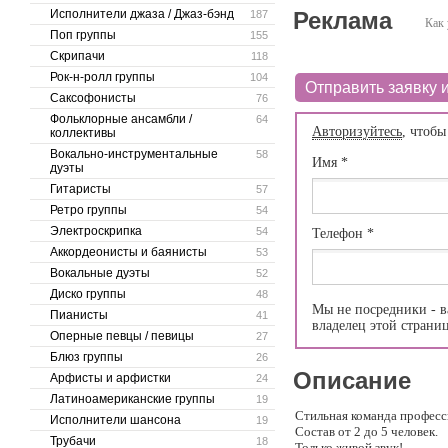
Исполнители джаза / Джаз-бэнд
Реклама
187
Как 
Поп группы
155
Скрипачи
118
Рок-н-ролл группы
104
Отправить заявку и
Саксофонисты
76
Фольклорные ансамбли /
64
Авторизуйтесь
, чтобы
коллективы
Вокально-инструментальные
58
Имя
*
дуэты
Гитаристы
57
Ретро группы
54
Электроскрипка
54
Телефон
*
Аккордеонисты и баянисты
53
Вокальные дуэты
52
Диско группы
48
Мы не посредники - в
Пианисты
41
владелец этой страни
Оперные певцы / певицы
27
Блюз группы
26
Описание
Арфисты и арфистки
24
Латиноамериканские группы
19
Стильная команда профес
Исполнители шансона
19
Состав от 2 до 5 человек.
Трубачи
18
Только живой звук!