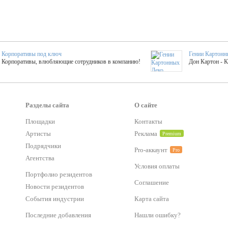
Корпоративы под ключ
Гении Картонн
Корпоративы, влюбляющие сотрудников в компанию!
Дон Картон - 
Выездные мастер-клас
Группа KAL
Более 420 мастер-классов на выезде на мероприятие!
Яркое музыка
Разделы сайта
О сайте
Площадки
Контакты
тер-классы
Букинг компания №1
Артисты
Реклама
Premium
 25 активностей! Смета за 15 минут!
Оперативная информация о люб
Подрядчики
Pro-аккаунт
Pro
Агентства
Условия оплаты
Mapping
Хотите весело?
Портфолио резидентов
ый второй заказ контента со скидкой в 15%
Темпераментные балканс
Соглашение
Новости резидентов
События индустрии
Карта сайта
-STREET™
Последние добавления
Нашли ошибку?
тический БАР от 50 000 р.
Event календарь