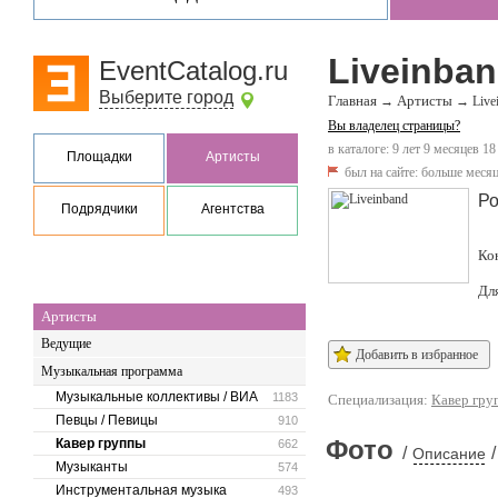
Liveinba
EventCatalog.ru
Выберите город
Главная
Артисты
→
→
Live
Вы владелец страницы?
в каталоге: 9 лет 9 месяцев 18
Площадки
Артисты
был на сайте:
больше месяц
Ро
Подрядчики
Агентства
Ко
Дл
Артисты
Ведущие
Добавить в избранное
Музыкальная программа
Музыкальные коллективы / ВИА
1183
Специализация:
Кавер гру
Певцы / Певицы
910
Фото
Кавер группы
662
/
/
Описание
Музыканты
574
Инструментальная музыка
493