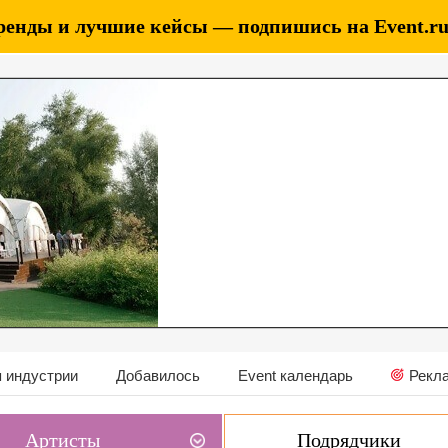
ренды и лучшие кейсы — подпишись на Event.ru 
 индустрии
Добавилось
Event календарь
Рекл
Артисты
Подрядчики