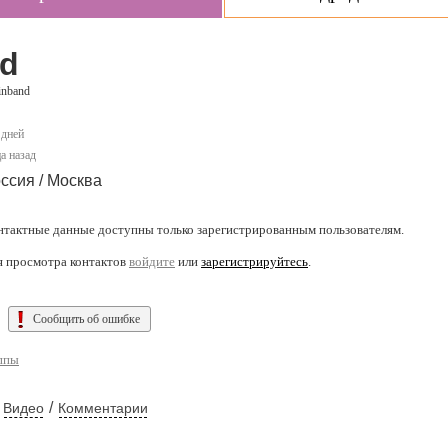
nd
inband
 дней
а назад
ссия / Москва
нтактные данные доступны только зарегистрированным пользователям.
я просмотра контактов
войдите
или
зарегистрируйтесь
.
Сообщить об ошибке
ппы
/
Видео
Комментарии