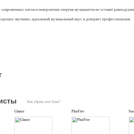
современных хитов и невероятная энергия музыкантов не оставят равнодушн
т хорошее звучание, идеальный музыкальный вкус и доверяет профессионалам.
олняет собственный музыкальный материал и кавер-версии любимых исполни
т
исты
Как убрать этот блок?
Glance
PlusFive
Sus