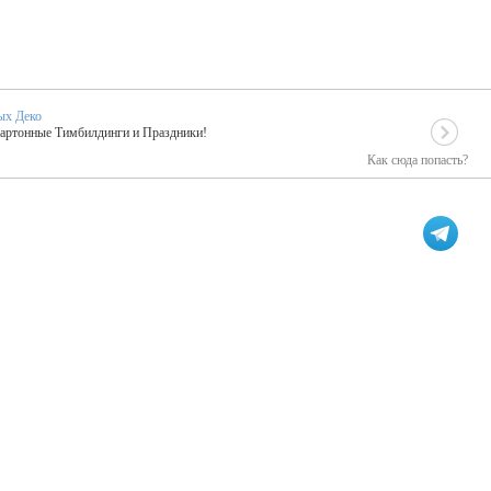
ых Деко
Картонные Тимбилдинги и Праздники!
Как сюда попасть?
EIDOSKOP
льное событие вашего праздника!
ых зарубежных артистах
ПК Киловатт Уфа
кие хиты от Паши Парфения!
Техническое обеспечение мероприятий