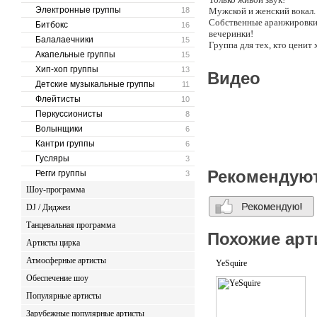
Электронные группы
18
Мужской и женский вокал.
Собственные аранжировки 
Битбокс
16
вечеринки!
Балалаечники
15
Группа для тех, кто цени
Акапельные группы
15
Группа «LIVEINBAND» исп
Хип-хоп группы
13
Видео
Детские музыкальные группы
11
Флейтисты
10
Перкуссионисты
8
Волынщики
6
Кантри группы
6
Гусляры
3
Рекомендую
Регги группы
3
Шоу-программа
DJ / Диджеи
Танцевальная программа
Похожие арт
Артисты цирка
Атмосферные артисты
YeSquire
Обеспечение шоу
Популярные артисты
Зарубежные популярные артисты