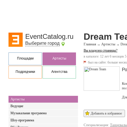
Dream Te
EventCatalog.ru
Выберите город
Главная
Артисты
→
→
Dre
Вы владелец страницы?
в каталоге: 12 лет 6 месяцев 5
Площадки
Артисты
был на сайте:
больше месяц
Ро
Подрядчики
Агентства
Ко
по
Дл
Артисты
Ведущие
Музыкальная программа
Добавить в избранное
Шоу-программа
Специализация:
Танцеваль