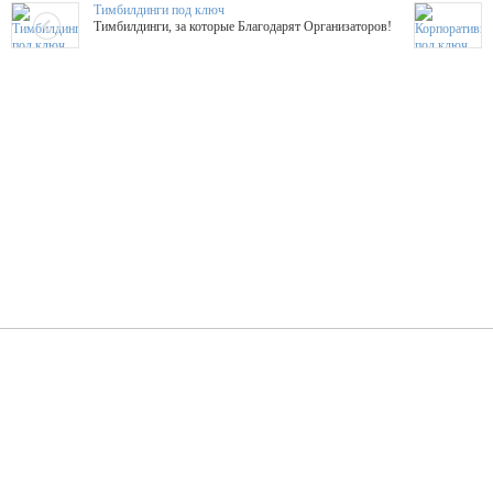
Тимбилдинги под ключ
Тимбилдинги, за которые Благодарят Организаторов!
Жажда Творчества
ТОПовые мастер-классы на мероприятие! Гибкие цены!
ShowTex - Декор и Ди
Мас
ShowTex - производитель огнестойких декораций
ТОП
Группа «Москвичка»
3D 
Настроение, стиль, настоящий драйв в Ваш день!
Кажд
ПК Киловатт Уфа
Вячеслав Вер
Техническое обеспечение мероприятий
Ведущий - за 