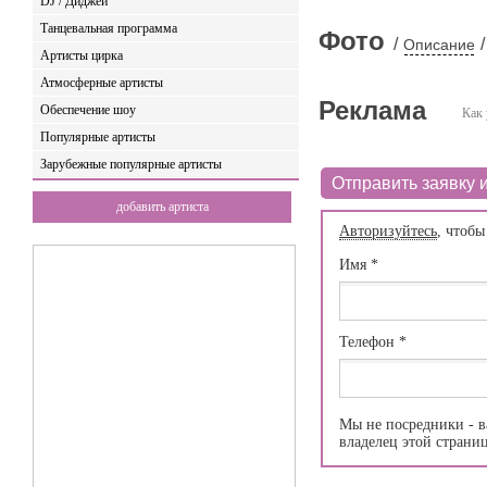
DJ / Диджеи
Танцевальная программа
Фото
/
/
Описание
Артисты цирка
Атмосферные артисты
Реклама
Обеспечение шоу
Как 
Популярные артисты
Зарубежные популярные артисты
Отправить заявку и
добавить артиста
Авторизуйтесь
, чтобы
Имя
*
Телефон
*
Мы не посредники - в
владелец этой страни