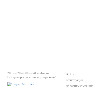
Настроение, стиль, настоящий драйв в Ваш день!
Кажд
ПК Киловатт Уфа
Вячеслав Вер
Техническое обеспечение мероприятий
Ведущий - за 
2005 – 2026 ©
EventCatalog.ru
Войти
Все для организации мероприятий!
Регистрация
Добавить компанию