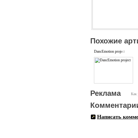
Вывод команд на Открыто
футбол».
Встреча гостей, регистра
Проведение лотереи при п
Участие в выставках SNPRO
Похожие арт
DancEmotion project
Реклама
Как 
Комментари
Написать комм