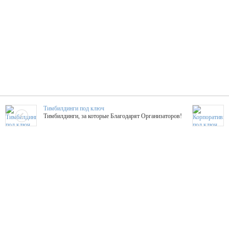
Тимбилдинги под ключ
Тимбилдинги, за которые Благодарят Организаторов!
Жажда Творчества
ТОПовые мастер-классы на мероприятие! Гибкие цены!
ShowTex - Декор и Ди
Мас
ShowTex - производитель огнестойких декораций
ТОП
Группа «Москвичка»
3D 