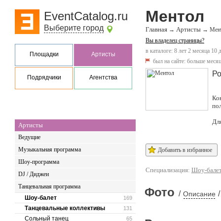
Ментол
EventCatalog.ru
Выберите город
Главная
Артисты
→
→
Мен
Вы владелец страницы?
в каталоге: 8 лет 2 месяца 10 
Площадки
Артисты
был на сайте:
больше месяц
Ро
Подрядчики
Агентства
Ко
по
Дл
Артисты
Ведущие
Музыкальная программа
Добавить в избранное
Шоу-программа
Специализация:
Шоу-бале
DJ / Диджеи
Танцевальная программа
Фото
/
/
Описание
Шоу-балет
169
Танцевальные коллективы
131
Сольный танец
65