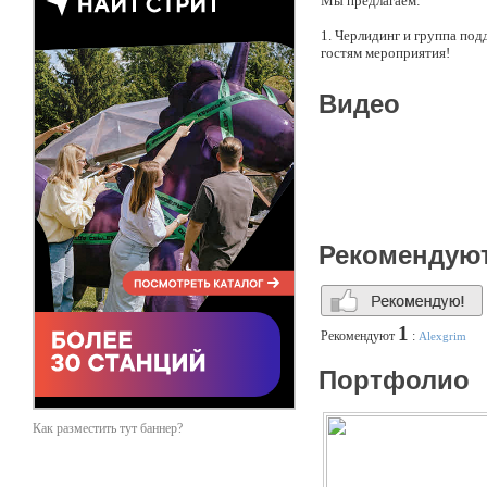
Мы предлагаем:
1. Черлидинг и группа по
гостям мероприятия!
2. Флаговое шоу «Ментол» 
Видео
энергичную музыку. Идеал
презентации!
Нашим флаг-шоу было укр
13 форум ГТО на Поклонно
хоккейных команд «РТХЛ»
по организации корпорат
Рекомендую
3. Шоу-балет «Ментол» – т
ковбойский, Снегурочки..).
4. Мастер-классы по чирли
1
Рекомендуют
:
Alexgrim
5. Помимо танцевального 
лотерею – у всех частниц
Портфолио
Наш опыт:
Как разместить тут баннер?
Награждение призеров спар
добрых дел, лауреатов п