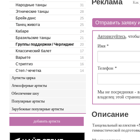
Реклама
Как 
Народные танцы
31
Этнические танцы
28
Брейк-данс
25
Отправить заявку и
Танец живота
25
Кабаре
24
Авторизуйтесь
, чтобы
Бразильские танцы
21
Группы поддержки / Черлидинг
20
Имя
*
Классический балет
17
Варьете
16
Стриптиз
16
Телефон
*
Степ / чечетка
14
Артисты цирка
Атмосферные артисты
Мы не посредники - в
Обеспечение шоу
владелец этой страни
Популярные артисты
Зарубежные популярные артисты
Описание
добавить артиста
Танцевальный коллектив «
гимнастической подготовк