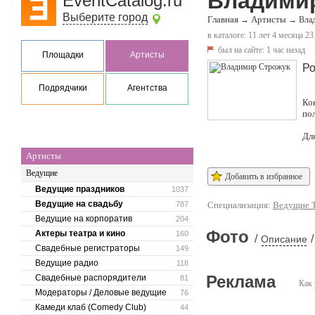
Владими
EventCatalog.ru
Выберите город
Главная
Артисты
→
→
Вла
в каталоге: 11 лет 4 месяца 23
был на сайте:
1 час назад
Площадки
Артисты
Ро
Подрядчики
Агентства
Ко
по
Дл
Артисты
Ведущие
Добавить в избранное
Ведущие праздников
1037
Ведущие на свадьбу
787
Специализация:
Ведущие 
Ведущие на корпоратив
204
Фото
Актеры театра и кино
160
/
/
Описание
Свадебные регистраторы
149
Ведущие радио
118
Реклама
Свадебные распорядители
81
Как 
Модераторы / Деловые ведущие
76
Камеди клаб (Comedy Club)
44