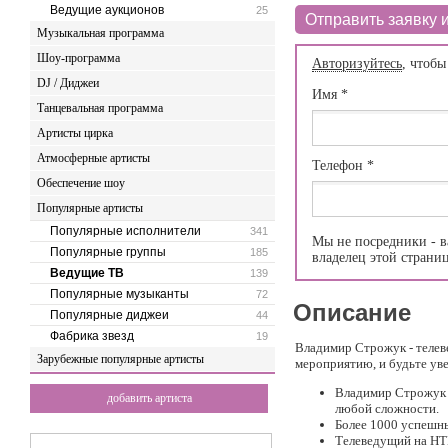
Ведущие аукционов
25
Отправить заявку и
Музыкальная программа
Шоу-программа
Авторизуйтесь
, чтобы
DJ / Диджеи
Имя
*
Танцевальная программа
Артисты цирка
Атмосферные артисты
Телефон
*
Обеспечение шоу
Популярные артисты
Популярные исполнители
341
Мы не посредники - в
Популярные группы
185
владелец этой страни
Ведущие ТВ
139
Популярные музыканты
72
Описание
Популярные диджеи
44
Фабрика звезд
19
Владимир Строжук - теле
Зарубежные популярные артисты
мероприятию, и будьте уве
Владимир Строжук 
добавить артиста
любой сложности.
Более 1000 успешн
Телеведущий на НТ