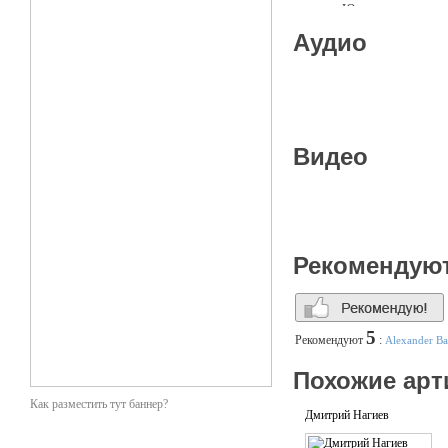
«Ю»
Более 15 лет рабо
Аудио
Почему его выбирают?
Владимир профессио
Тонко чувствует, ч
Праздник получаетс
Своей энергетикой 
У него хорошее чув
Видео
Благодаря мастерст
Пунктуальный и сер
Рекомендую
5
Рекомендуют
:
Alexander Ba
Похожие арт
Как разместить тут баннер?
Дмитрий Нагиев