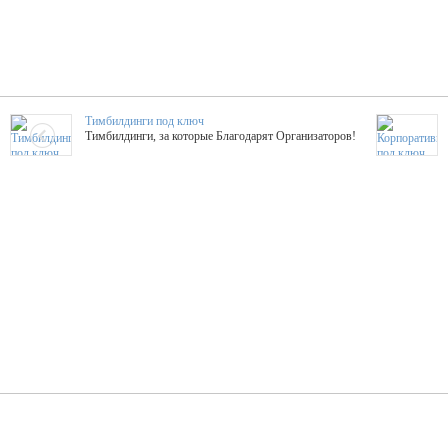
Тимбилдинги под ключ
Тимбилдинги, за которые Благодарят Организаторов!
Жажда Творчества
ТОПовые мастер-классы на мероприятие! Гибкие цены!
ShowTex - Декор и Ди
Мас
ShowTex - производитель огнестойких декораций
ТОП
Группа «Москвичка»
3D 
Настроение, стиль, настоящий драйв в Ваш день!
Кажд
ПК Киловатт Уфа
Вячеслав Вер
Техническое обеспечение мероприятий
Ведущий - за 