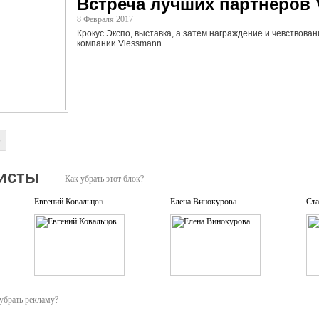
Встреча лучших партнёров 
8 Февраля 2017
Крокус Экспо, выставка, а затем награждение и чевствова
компании Viessmann
о
исты
Как убрать этот блок?
Евгений Ковальцов
Елена Винокурова
Ста
убрать рекламу?