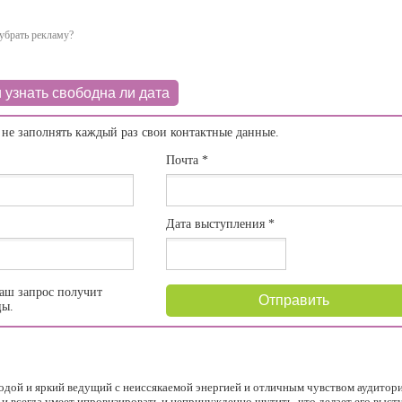
убрать рекламу?
 узнать свободна ли дата
 не заполнять каждый раз свои контактные данные.
Почта
*
Дата выступления
*
аш запрос получит
Отправить
цы.
одой и яркий ведущий с неиссякаемой энергией и отличным чувством аудитори
и всегда умеет ипровизировать и непринужденно шутить, что делает его выст