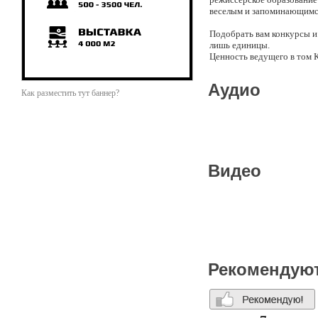
веселым и запоминающимс
Подобрать вам конкурсы и 
лишь единицы.
Ценность ведущего в том К
свадьба, корпоратив или 
Аудио
За плечами у Даниила сот
Как разместить тут баннер?
мероприятия на 2000 чело
С большинством своих клие
Обладает хорошим чувство
всем гостям и запоминает 
Видео
Рекомендую