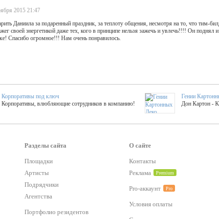
ября 2015 21:47
рить Даниила за подаренный праздник, за теплоту общения, несмотря на то, что тим-би
жег своей энергетикой даже тех, кого в принципе нельзя зажечь и увлечь!!!! Он поднял и
ке! Спасибо огромное!!! Нам очень понравилось.
Корпоративы под ключ
Гении Картонн
Корпоративы, влюбляющие сотрудников в компанию!
Дон Картон - 
Выездные мастер-клас
Группа KAL
Более 420 мастер-классов на выезде на мероприятие!
Яркое музыка
Разделы сайта
О сайте
Площадки
Контакты
тер-классы
Букинг компания №1
Артисты
Реклама
Premium
 25 активностей! Смета за 15 минут!
Оперативная информация о люб
Подрядчики
Pro-аккаунт
Pro
Агентства
Условия оплаты
Mapping
Хотите весело?
Портфолио резидентов
ый второй заказ контента со скидкой в 15%
Темпераментные балканс