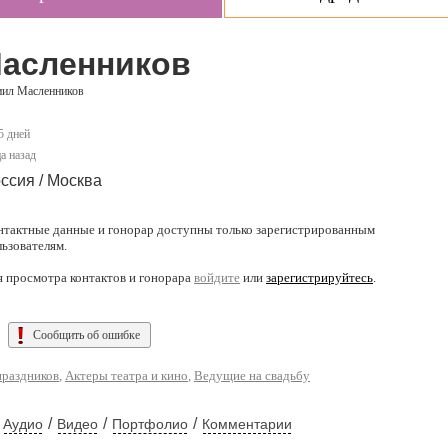
асленников
иил Масленников
5 дней
а назад
ссия / Москва
нтактные данные и гонорар доступны только зарегистрированным
льзователям.
я просмотра контактов и гонорара
войдите
или
зарегистрируйтесь
.
Сообщить об ошибке
раздников
,
Актеры театра и кино
,
Ведущие на свадьбу
/
/
/
Аудио
Видео
Портфолио
Комментарии