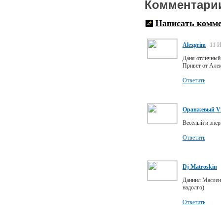
Комментари
Написать комм
Alexgrim
11 И
Даня отличный
Привет от Але
Ответить
Оранжевый Vi
Весёлый и эне
Ответить
Dj Matroskin
Даниил Масленн
надолго)
Ответить