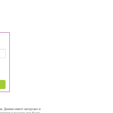
и. Даниил имеет актерское и
упления и ведение еще более