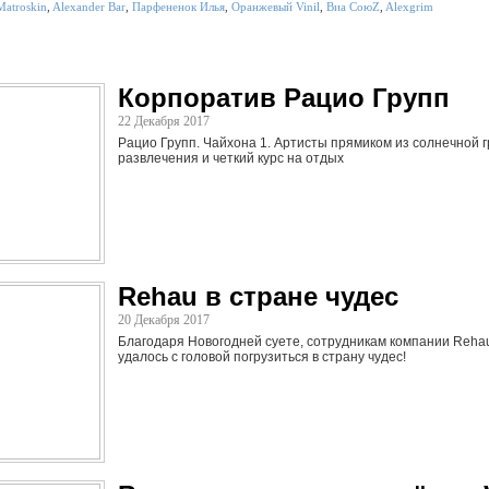
Matroskin
,
Alexander Bar
,
Парфененок Илья
,
Оранжевый Vinil
,
Виа СоюZ
,
Alexgrim
Корпоратив Рацио Групп
22 Декабря 2017
Рацио Групп. Чайхона 1. Артисты прямиком из солнечной 
развлечения и четкий курс на отдых
Rehau в стране чудес
20 Декабря 2017
Благодаря Новогодней суете, сотрудникам компании Rehau
удалось с головой погрузиться в страну чудес!