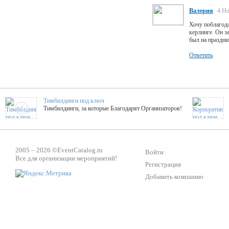
Валерия
4 Но
Хочу поблагода
керлинге. Он за
был на праздни
Ответить
Тимбилдинги под ключ
Тимбилдинги, за которые Благодарят Организаторов!
Жажда Творчества
ТОПовые мастер-классы на мероприятие! Гибкие цены!
2005 – 2026 ©
EventCatalog.ru
Войти
Все для организации мероприятий!
Регистрация
Добавить компанию
ShowTex - Декор и Ди
Мас
ShowTex - производитель огнестойких декораций
ТОП
Группа «Москвичка»
3D 
Настроение, стиль, настоящий драйв в Ваш день!
Кажд