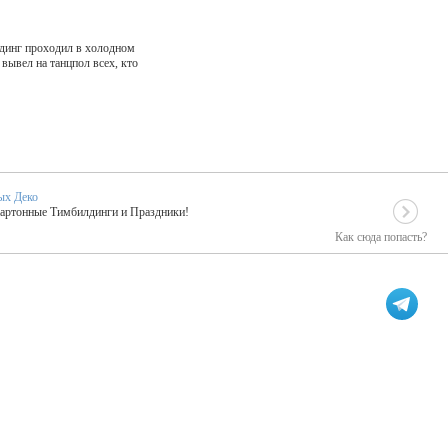
лдинг проходил в холодном
 вывел на танцпол всех, кто
ых Деко
Картонные Тимбилдинги и Праздники!
Как сюда попасть?
EIDOSKOP
льное событие вашего праздника!
ых зарубежных артистах
ПК Киловатт Уфа
кие хиты от Паши Парфения!
Техническое обеспечение мероприятий