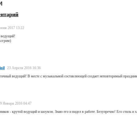
и
ентарий
юня 2017 13:22
 ведущий!
ксгрим)
nil
23 Апреля 2016 16:36
ргичный ведущий! В месте с музыкальной составляющей создает неповторимый праздник
9 Января 2016 04:47
иков - крутой ведущий и шоумэн. Знаю его и видел в работе. Безупречно! Его стиль и 