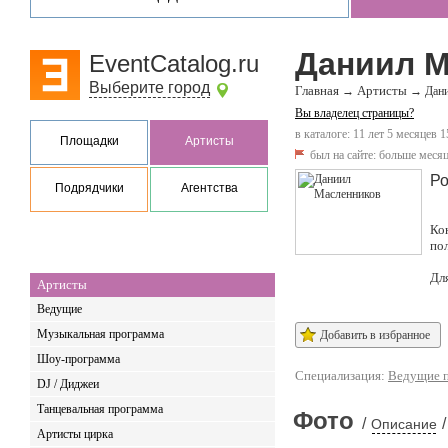
Даниил М
EventCatalog.ru
Выберите город
Главная
Артисты
→
→
Дан
Вы владелец страницы?
в каталоге: 11 лет 5 месяцев 1
Площадки
Артисты
был на сайте:
больше месяц
Ро
Подрядчики
Агентства
Ко
по
Дл
Артисты
Ведущие
Музыкальная программа
Добавить в избранное
Шоу-программа
Специализация:
Ведущие п
DJ / Диджеи
Танцевальная программа
Фото
/
/
Описание
Артисты цирка