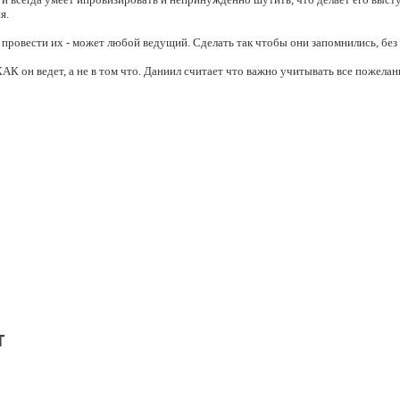
я.
провести их - может любой ведущий. Сделать так чтобы они запомнились, без
АК он ведет, а не в том что. Даниил считает что важно учитывать все пожелани
другое важное событие. И именно поэтому он выстраивает долговременные отн
ни проведенных мероприятий! Среди клиентов ГУМ, СБЕРБАНК, Hogl, Рив Гош
век. Презентации и выставки. Благотворительные мероприятия.
нтов Даниил работает по 4 и 5 раз.
м юмора. Имеет свой развлекательный youtube канал с 90 тысячами подписчик
до 85-90 человек по именам за welcome час.
т