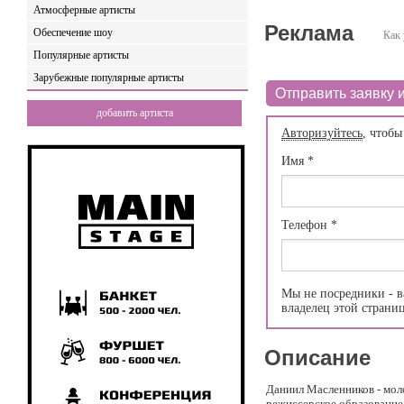
Атмосферные артисты
Реклама
Обеспечение шоу
Как 
Популярные артисты
Зарубежные популярные артисты
Отправить заявку и
добавить артиста
Авторизуйтесь
, чтобы
Имя
*
Телефон
*
Мы не посредники - в
владелец этой страни
Описание
Даниил Масленников - мол
режиссерское образование 