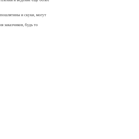
 пошлятины и скуки, могут
я заказчиков, будь то
ошения с заказчиками.
, Visa. Крупные
ов. Легко находит подход ко