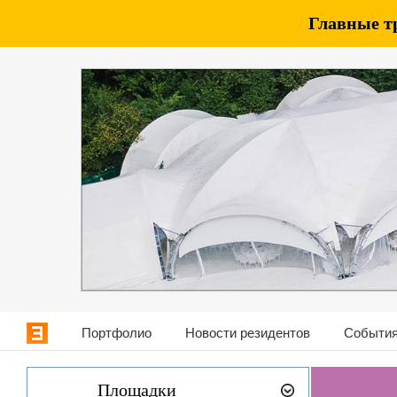
Главные т
Портфолио
Новости резидентов
События
Площадки