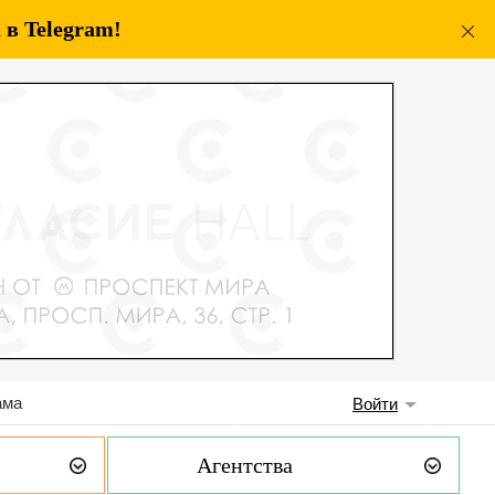
в Telegram!
ама
Войти
Агентства