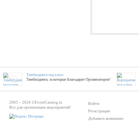
Тимбилдинги под ключ
Тимбилдинги, за которые Благодарят Организаторов!
Жажда Творчества
2005 – 2026 ©
EventCatalog.ru
ТОПовые мастер-классы на мероприятие! Гибкие цены!
Войти
Все для организации мероприятий!
Регистрация
Добавить компанию
ShowTex - Декор и Ди
Мас
ShowTex - производитель огнестойких декораций
ТОП