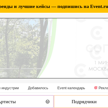
ренды и лучшие кейсы — подпишись на Event.ru 
 индустрии
Добавилось
Event календарь
Рекл
Артисты
Подрядчики