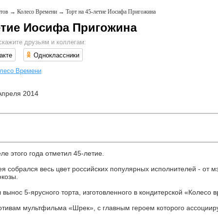
тов
→
Колесо Времени
→
Торт на 45-летие Иосифа Пригожина
летие Иосифа Пригожина
скажите друзьям и коллегам:
акте
Одноклассники
лесо Времени
Апреля 2014
е этого года отметил 45-летие.
я собрался весь цвет российских популярных исполнителей - от 
козы.
вынос 5-ярусного торта, изготовленного в кондитерской «Колесо в
отивам мультфильма «Шрек», с главным героем которого ассоции