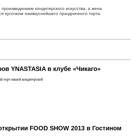
с произведением кондитерского искусства, а жена
ся кусочком наивкуснейшего праздничного торта.
еров YNASTASIA в клубе «Чикаго»
й торт нашей кондитерской
 открытии FOOD SHOW 2013 в Гостином