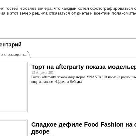
ил гостей и хозяев вечера, что каждый хотел сфотографироваться 
я в этот вечер решила отказаться от диеты и все-таки полакомить
ентарий
ого резидента
Торт на afterparty показа модель
13 Апреля 2014
Гостей afterparty показа модельеров YNASTASIA поразил роскошны
под названием «Царевна Лебедь»
Сладкое дефиле Food Fashion на
дворе