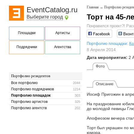
Главная
→
Портфолио резиден
EventCatalog.ru
Торт на 45-
Выберите город
Понравился проект?! Рас
Площадки
Артисты
Facebook
Вконт
Портфолио площадки:
Ко
Подрядчики
Агентства
8 Апреля 2014
Дата мероприятия:
2 
Фото
Портфолио резидентов
Все портфолио
2044
Описание
Портфолио подрядчиков
1214
Иосиф Пригожин в апрел
Портфолио площадок
303
Портфолио артистов
325
На празднование юбиле
Портфолио агентств
202
до молодой певицы Глю
Апофеозом вечера стал 
Торт был украшен по м
юмора.