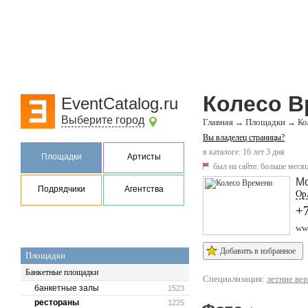
Колесо В
EventCatalog.ru
Выберите город
Главная
Площадки
→
→
Ко
Вы владелец страницы?
в каталоге: 16 лет 3 дня
Площадки
Артисты
был на сайте:
больше месяц
М
Подрядчики
Агентства
Орл
+
ww
Добавить в избранное
Площадки
Банкетные площадки
Специализация:
летние ве
банкетные залы
1523
рестораны
1225