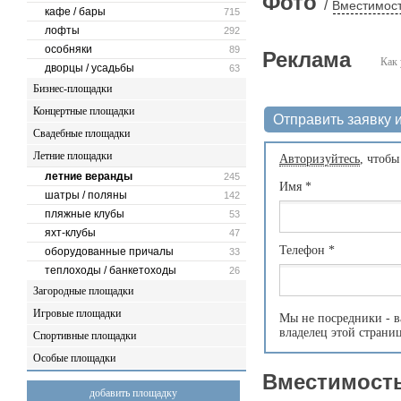
Фото
/
Вместимост
кафе / бары
715
лофты
292
особняки
89
Реклама
Как 
дворцы / усадьбы
63
Бизнес-площадки
Концертные площадки
Отправить заявку и
Свадебные площадки
Летние площадки
Авторизуйтесь
, чтобы
летние веранды
245
Имя
*
шатры / поляны
142
пляжные клубы
53
яхт-клубы
47
Телефон
*
оборудованные причалы
33
теплоходы / банкетоходы
26
Загородные площадки
Игровые площадки
Мы не посредники - в
владелец этой страни
Спортивные площадки
Особые площадки
Вместимость
добавить площадку