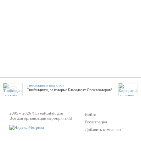
Тимбилдинги под ключ
Тимбилдинги, за которые Благодарят Организаторов!
Жажда Творчества
2005 – 2026 ©
EventCatalog.ru
ТОПовые мастер-классы на мероприятие! Гибкие цены!
Войти
Все для организации мероприятий!
Регистрация
Добавить компанию
ShowTex - Декор и Ди
Мас
ShowTex - производитель огнестойких декораций
ТОП