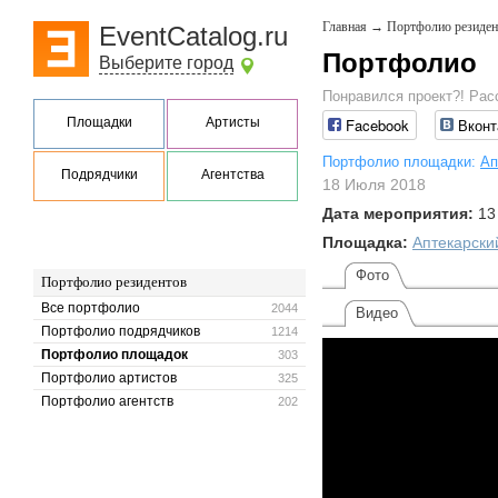
Главная
→
Портфолио резиден
EventCatalog.ru
Портфолио
Выберите город
Понравился проект?! Рас
Площадки
Артисты
Facebook
Вконт
Портфолио площадки:
Ап
Подрядчики
Агентства
18 Июля 2018
Дата мероприятия:
13
Площадка:
Аптекарски
Фото
Портфолио резидентов
Все портфолио
2044
Видео
Портфолио подрядчиков
1214
Портфолио площадок
303
Портфолио артистов
325
Портфолио агентств
202