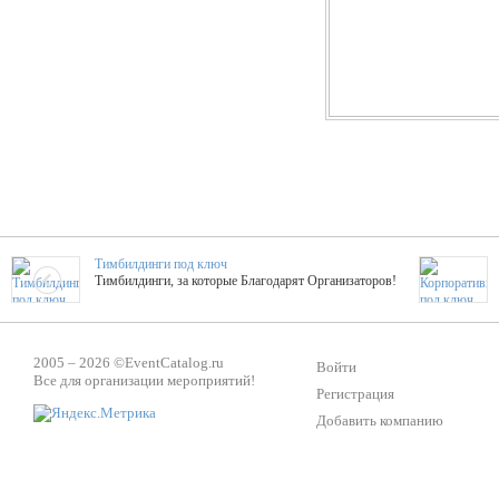
Тимбилдинги под ключ
Тимбилдинги, за которые Благодарят Организаторов!
Жажда Творчества
2005 – 2026 ©
EventCatalog.ru
ТОПовые мастер-классы на мероприятие! Гибкие цены!
Войти
Все для организации мероприятий!
Регистрация
Добавить компанию
ShowTex - Декор и Ди
Мас
ShowTex - производитель огнестойких декораций
ТОП