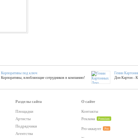
Корпоративы под ключ
Гении Картонн
Корпоративы, влюбляющие сотрудников в компанию!
Дон Картон - 
Выездные мастер-клас
Группа KAL
Более 420 мастер-классов на выезде на мероприятие!
Яркое музыка
Разделы сайта
О сайте
Площадки
Контакты
Артисты
Реклама
Premium
тер-классы
Букинг компания №1
 25 активностей! Смета за 15 минут!
Оперативная информация о люб
Подрядчики
Pro-аккаунт
Pro
Агентства