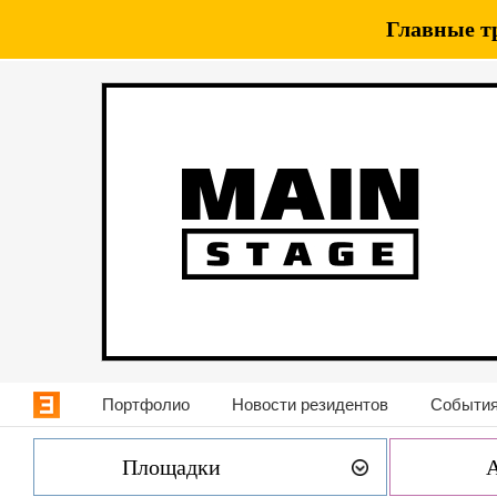
Главные т
Портфолио
Новости резидентов
События
Площадки