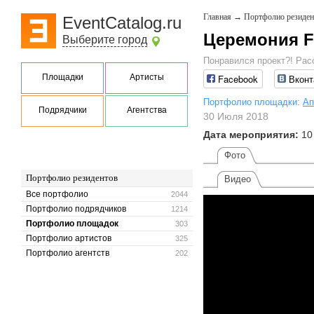
Главная
→
Портфолио резиден
EventCatalog.ru
Церемония F
Выберите город
Понравился проект?! Рас
Площадки
Артисты
Facebook
Вконт
Портфолио площадки:
Ап
Подрядчики
Агентства
30 Июля 2018
Дата мероприятия:
10
Фото
Портфолио резидентов
Видео
Все портфолио
2044
Портфолио подрядчиков
1214
Портфолио площадок
303
Портфолио артистов
325
Портфолио агентств
202