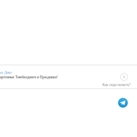
ых Деко
Картонные Тимбилдинги и Праздники!
Как сюда попасть?
EIDOSKOP
льное событие вашего праздника!
ых зарубежных артистах