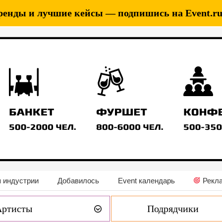
ренды и лучшие кейсы — подпишись на Event.ru 
 индустрии
Добавилось
Event календарь
Рекл
Артисты
Подрядчики