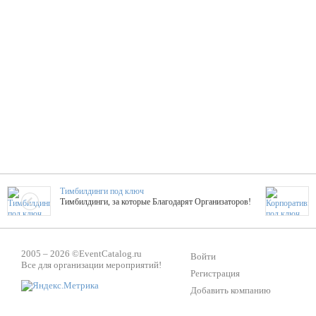
Тимбилдинги под ключ
Тимбилдинги, за которые Благодарят Организаторов!
Жажда Творчества
2005 – 2026 ©
EventCatalog.ru
ТОПовые мастер-классы на мероприятие! Гибкие цены!
Войти
Все для организации мероприятий!
Регистрация
Добавить компанию
ShowTex - Декор и Ди
Мас
ShowTex - производитель огнестойких декораций
ТОП