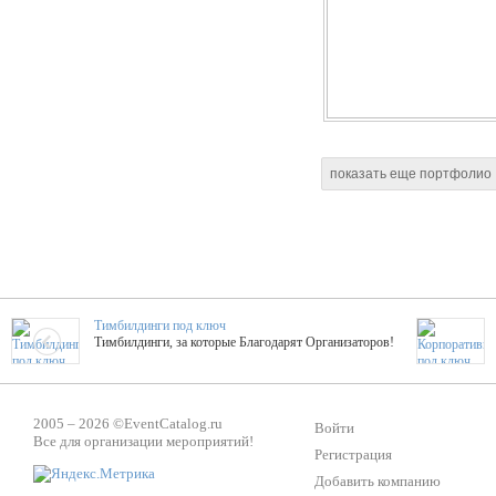
показать еще портфолио
Тимбилдинги под ключ
Тимбилдинги, за которые Благодарят Организаторов!
Жажда Творчества
2005 – 2026 ©
EventCatalog.ru
ТОПовые мастер-классы на мероприятие! Гибкие цены!
Войти
Все для организации мероприятий!
Регистрация
Добавить компанию
ShowTex - Декор и Ди
Мас