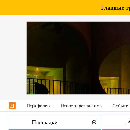
Главные т
Портфолио
Новости резидентов
События
Площадки