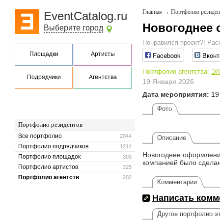
Главная
→
Портфолио резиден
EventCatalog.ru
Новогоднее 
Выберите город
Понравился проект?! Рас
Площадки
Артисты
Facebook
Вконт
Портфолио агентства:
ЭЛ
Подрядчики
Агентства
19 Января 2026
Дата мероприятия:
19
Фото
Портфолио резидентов
Все портфолио
2044
Описание
Портфолио подрядчиков
1214
Новогоднее оформление
Портфолио площадок
303
компанией было сделан
Портфолио артистов
325
Портфолио агентств
202
Комментарии
Написать комм
Другое портфолио эт