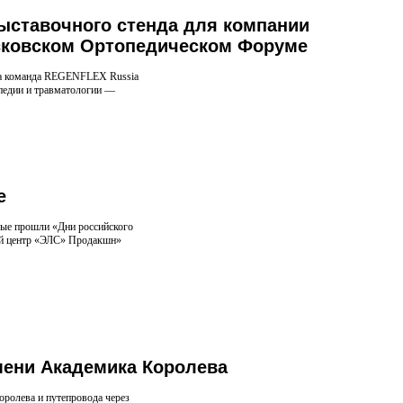
выставочного стенда для компании
осковском Ортопедическом Форуме
а команда REGENFLEX Russia
опедии и травматологии —
е
рвые прошли «Дни российского
ий центр «ЭЛС» Продакшн»
мени Академика Королева
ролева и путепровода через