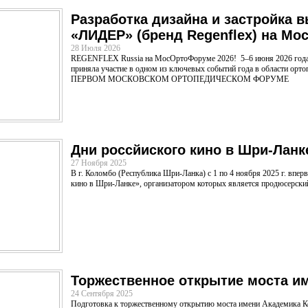
Разработка дизайна и застройка 
«ЛИДЕР» (бренд Regenflex) на М
28 Июля 2026
REGENFLEX Russia на МосОртоФоруме 2026! 5–6 июня 2026 год
приняла участие в одном из ключевых событий года в области орт
ПЕРВОМ МОСКОВСКОМ ОРТОПЕДИЧЕСКОМ ФОРУМЕ
Дни россйиского кино в Шри-Ланк
27 Ноября 2025
В г. Коломбо (Республика Шри-Ланка) с 1 по 4 ноября 2025 г. впе
кино в Шри-Ланке», организатором которых является продюсерск
Торжественное открытие моста и
24 Сентября 2025
Подготовка к торжественному открытию моста имени Академика Ко