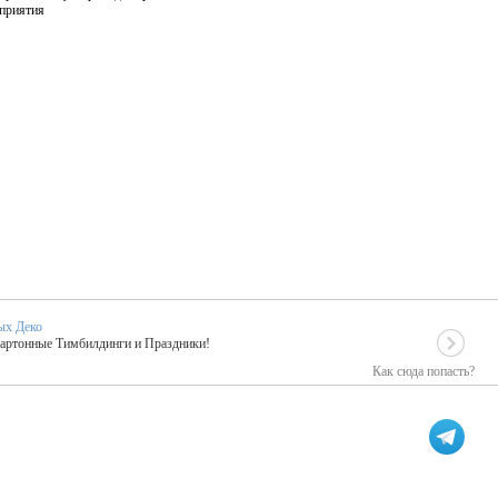
оприятия
ых Деко
Картонные Тимбилдинги и Праздники!
Как сюда попасть?
EIDOSKOP
льное событие вашего праздника!