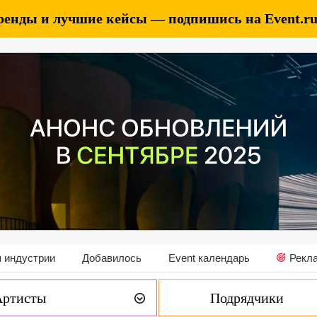
ренды и лучшие кейсы — подпишись на Event.ru 
 индустрии
Добавилось
Event календарь
Рекл
Артисты
Подрядчики