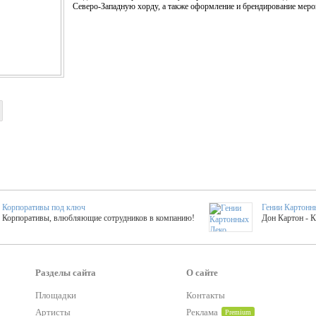
Северо-Западную хорду, а также оформление и брендирование мер
Корпоративы под ключ
Гении Картонн
Корпоративы, влюбляющие сотрудников в компанию!
Дон Картон - 
Выездные мастер-клас
Группа KAL
Более 420 мастер-классов на выезде на мероприятие!
Яркое музыка
Разделы сайта
О сайте
Площадки
Контакты
Артисты
Реклама
Premium
тер-классы
Букинг компания №1