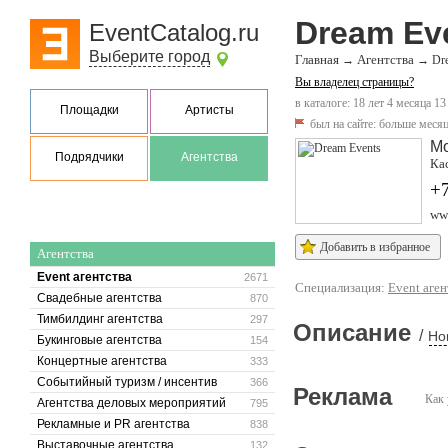
Dream Ev
EventCatalog.ru
Выберите город
Главная
Агентства
→
→
Dr
Вы владелец страницы?
в каталоге: 18 лет 4 месяца 13
Площадки
Артисты
был на сайте:
больше месяц
М
Подрядчики
Агентства
Кас
+7
ww
Добавить в избранное
Агентства
Event агентства
2671
Специализация:
Event аген
Свадебные агентства
870
Тимбилдинг агентства
297
Описание
/
Но
Букинговые агентства
154
Концертные агентства
333
Событийный туризм / инсентив
366
Реклама
Как 
Агентства деловых мероприятий
795
Рекламные и PR агентства
838
Выставочные агентства
132