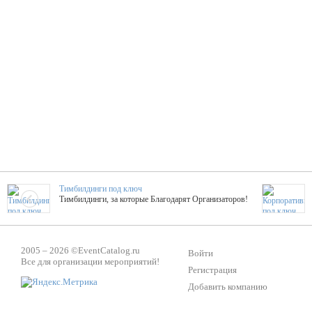
Тимбилдинги под ключ
Тимбилдинги, за которые Благодарят Организаторов!
Жажда Творчества
2005 – 2026 ©
EventCatalog.ru
ТОПовые мастер-классы на мероприятие! Гибкие цены!
Войти
Все для организации мероприятий!
Регистрация
Добавить компанию
ShowTex - Декор и Ди
Мас
ShowTex - производитель огнестойких декораций
ТОП