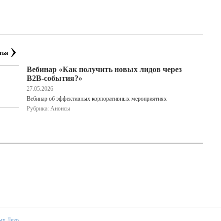
›
тья
Вебинар «Как получить новых лидов через
B2B-события?»
27.05.2026
Вебинар об эффективных корпоративных мероприятиях
Рубрика: Анонсы
ых Деко