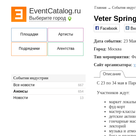
Главная
→
События индус
EventCatalog.ru
Veter Sprin
Выберите город
Facebook
Вк
Площадки
Артисты
Дата события:
23 Мая
Подрядчики
Агентства
Город:
Москва
Тип мероприятия:
Фе
Сайт организатора:
v
Описание
События индустрии
С 23 по 34 мая в Пар
Все новости
667
Анонсы
654
Участников ждут:
Новости
13
маркет локаль
фуд-корт
мастер-классы
детские актив
гончарные мас
лекторий
музыка и атмо
йога и практи