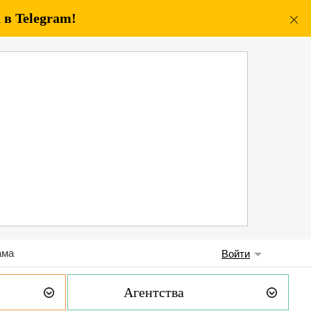
в Telegram!
ама
Войти
Агентства