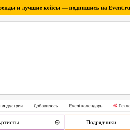
ренды и лучшие кейсы — подпишись на Event.ru 
 индустрии
Добавилось
Event календарь
Рекл
Артисты
Подрядчики