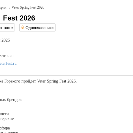
трии
→
Veter Spring Fest 2026
g Fest 2026
онтакте
Одноклассники
 2026
стиваль
eterfest.ru
ке Горького пройдет Veter Spring Fest 2026.
ных брендов
ности
терские
сфера
ки в парке