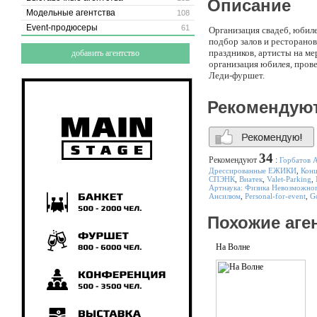
Описание
Модельные агентства
108
Event-продюсеры
61
Организация свадеб, юбиле
подбор залов и ресторанов
праздников, артисты на ме
добавить агентство
организация юбилея, прове
Леди-фуршет.
Рекомендую
34
Рекомендуют
:
Горбатов 
Дрессированные ЕЖИКИ
,
Конц
СПЭНК
,
Виатек
,
Valet-Parking
,
Артнаука: Физика Невозможно
Ансилюм
,
Personal-for-event
,
G
Похожие аге
На Волне