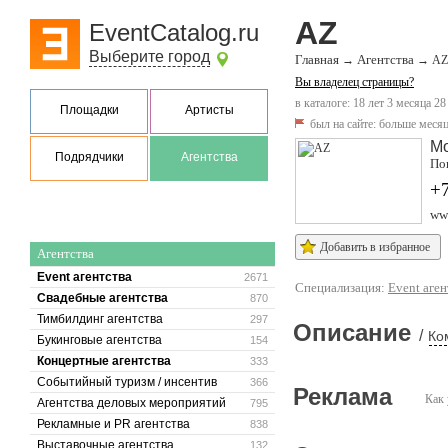
AZ
EventCatalog.ru
Выберите город
Главная
Агентства
→
→
AZ
Вы владелец страницы?
в каталоге: 18 лет 3 месяца 28
Площадки
Артисты
был на сайте:
больше месяц
М
Подрядчики
Агентства
Пок
+7
www
Добавить в избранное
Агентства
Event агентства
2671
Специализация:
Event аген
Свадебные агентства
870
Тимбилдинг агентства
297
Описание
/
Ко
Букинговые агентства
154
Концертные агентства
333
Событийный туризм / инсентив
366
Реклама
Как 
Агентства деловых мероприятий
795
Рекламные и PR агентства
838
Выставочные агентства
132