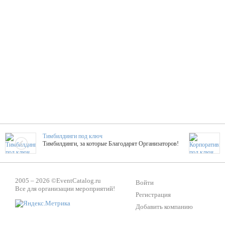
Тимбилдинги под ключ
Тимбилдинги, за которые Благодарят Организаторов!
Жажда Творчества
2005 – 2026 ©
EventCatalog.ru
ТОПовые мастер-классы на мероприятие! Гибкие цены!
Войти
Все для организации мероприятий!
Регистрация
Добавить компанию
ShowTex - Декор и Ди
Мас
ShowTex - производитель огнестойких декораций
ТОП