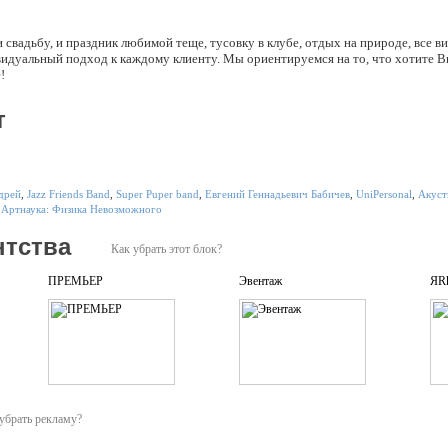
и свадьбу, и праздник любимой теще, тусовку в клубе, отдых на природе, все 
идуальный подход к каждому клиенту. Мы ориентируемся на то, что хотите Вы
!
т
дрей
,
Jazz Friends Band
,
Super Puper band
,
Евгений Геннадьевич Бабичев
,
UniPersonal
,
Акуст
 Артнаука: Физика Невозможного
нтства
Как убрать этот блок?
ПРЕМЬЕР
Эвентаж
ЯRk
убрать рекламу?