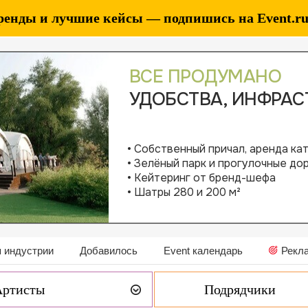
ренды и лучшие кейсы — подпишись на Event.ru 
 индустрии
Добавилось
Event календарь
Рекл
Артисты
Подрядчики