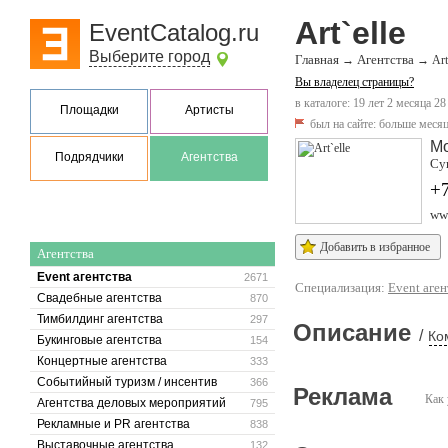
Art`elle
EventCatalog.ru
Выберите город
Главная
Агентства
→
→
Art
Вы владелец страницы?
в каталоге: 19 лет 2 месяца 28
Площадки
Артисты
был на сайте:
больше месяц
М
Подрядчики
Агентства
Сущ
+7
www
Добавить в избранное
Агентства
Event агентства
2671
Специализация:
Event аген
Свадебные агентства
870
Тимбилдинг агентства
297
Описание
/
Ко
Букинговые агентства
154
Концертные агентства
333
Событийный туризм / инсентив
366
Реклама
Как 
Агентства деловых мероприятий
795
Рекламные и PR агентства
838
Выставочные агентства
132