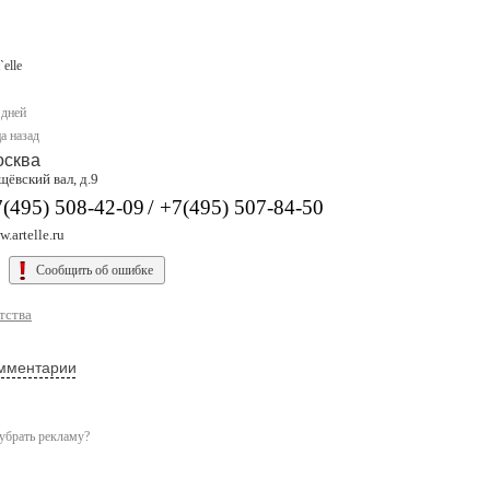
`elle
 дней
а назад
осква
ёвский вал, д.9
/
(495) 508-42-09
+7(495) 507-84-50
.artelle.ru
Сообщить об ошибке
тства
мментарии
убрать рекламу?