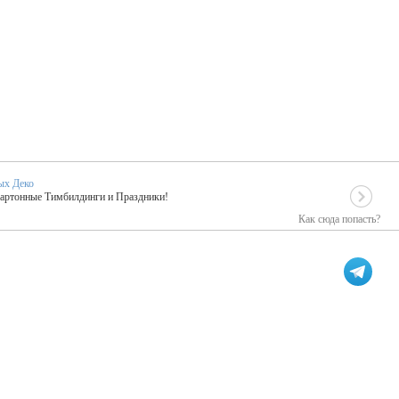
ых Деко
Картонные Тимбилдинги и Праздники!
Как сюда попасть?
EIDOSKOP
льное событие вашего праздника!
ых зарубежных артистах
ПК Киловатт Уфа