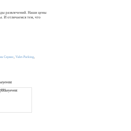
виды развлечений. Наши цены
. И отличаемся тем, что
ик Сервис
,
Valet-Parking
,
eyevent