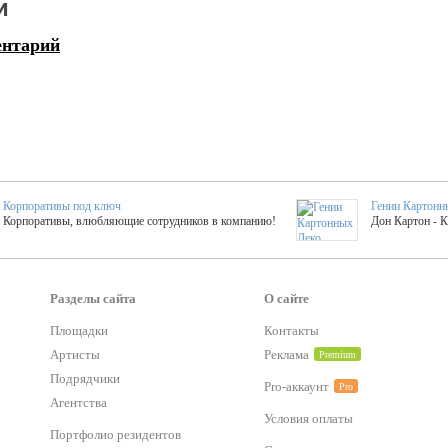
и
ентарий
Корпоративы под ключ
Гении Картонн
Корпоративы, влюбляющие сотрудников в компанию!
Дон Картон - 
Выездные мастер-клас
Группа KAL
Более 420 мастер-классов на выезде на мероприятие!
Яркое музыка
Разделы сайта
О сайте
Площадки
Контакты
Артисты
Реклама
Premium
тер-классы
Букинг компания №1
 25 активностей! Смета за 15 минут!
Оперативная информация о люб
Подрядчики
Pro-аккаунт
Pro
Агентства
Условия оплаты
Mapping
Портфолио резидентов
Хотите весело?