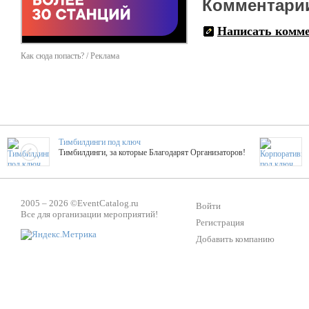
Комментари
Написать комм
Как сюда попасть? / Реклама
Тимбилдинги под ключ
Тимбилдинги, за которые Благодарят Организаторов!
Жажда Творчества
2005 – 2026 ©
EventCatalog.ru
ТОПовые мастер-классы на мероприятие! Гибкие цены!
Войти
Все для организации мероприятий!
Регистрация
Добавить компанию
ShowTex - Декор и Ди
Мас
ShowTex - производитель огнестойких декораций
ТОП
Группа «Москвичка»
3D 