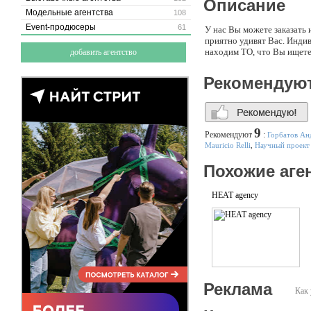
Описание
Модельные агентства
108
Event-продюсеры
61
У нас Вы можете заказать 
приятно удивят Вас. Индив
находим ТО, что Вы ищете
добавить агентство
Рекомендую
9
Рекомендуют
:
Горбатов Ан
Mauricio Relli
,
Научный проект
Похожие аге
HEAT agency
Реклама
Как 