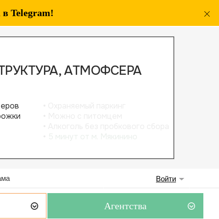
в Telegram!
ама
Войти
Агентства