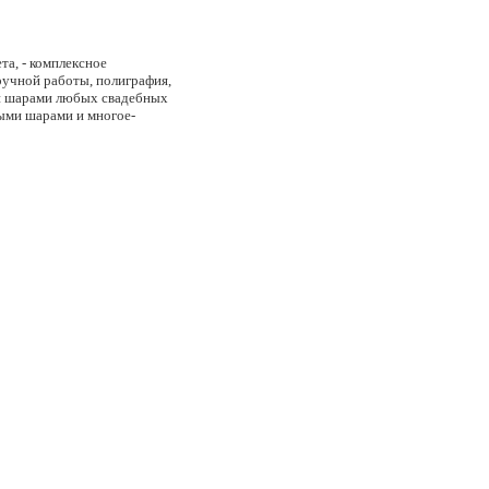
та, - комплексное
ручной работы, полиграфия,
ми шарами любых свадебных
ными шарами и многое-