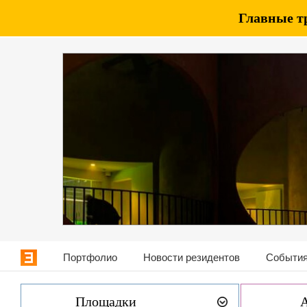
Главные т
Портфолио
Новости резидентов
События
Площадки