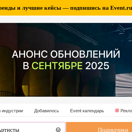
ренды и лучшие кейсы — подпишись на Event.ru 
 индустрии
Добавилось
Event календарь
Рекл
Артисты
Подрядчики