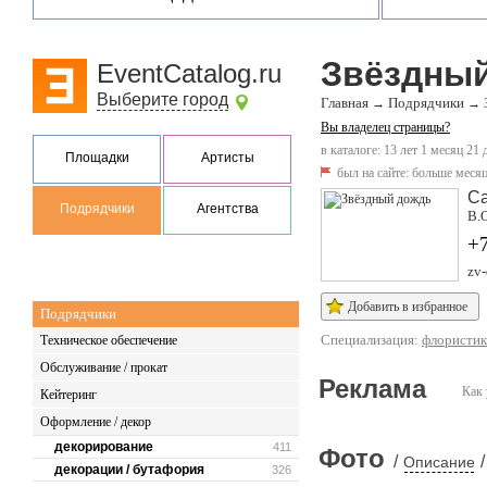
Звёздны
EventCatalog.ru
Выберите город
Главная
Подрядчики
→
→
Вы владелец страницы?
в каталоге: 13 лет 1 месяц 21 
Площадки
Артисты
был на сайте:
больше месяц
Са
Подрядчики
Агентства
В.О
+
zv-
Добавить в избранное
Подрядчики
Специализация:
флористик
Техническое обеспечение
Обслуживание / прокат
Реклама
Как 
Кейтеринг
Оформление / декор
декорирование
411
Фото
/
/
Описание
декорации / бутафория
326