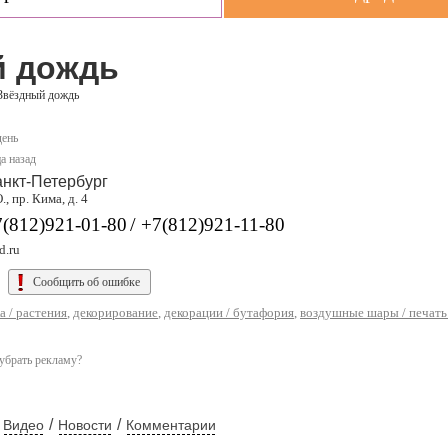
й дождь
Звёздный дождь
день
а назад
нкт-Петербург
., пр. Кима, д. 4
/
7(812)921-01-80
+7(812)921-11-80
d.ru
Сообщить об ошибке
а / растения
,
декорирование
,
декорации / бутафория
,
воздушные шары / печать
убрать рекламу?
/
/
Видео
Новости
Комментарии