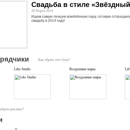
Свадьба в стиле «Звёздны
28 Марта 2014
Ищем самую лучшую влюблённую пару, готовую отпраздн
свадьбу в 2014 году!
дрядчики
Как убрать этот блок?
Leks Studio
Воздушные шары
Lid
убрать рекламу?
и