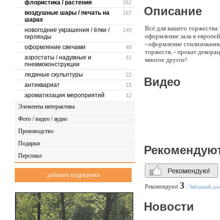
флористика / растения
261
Описание
воздушные шары / печать на
167
шарах
Всё для вашего торжества:
новогодние украшения / ёлки /
149
оформление зала в европей
гирлянды
- оформление стилизованн
оформление свечами
48
торжеств, - прокат декора
аэростаты / надувные и
41
многое другое!
пневмоконструкции
ледяные скульптуры
22
Видео
антиквариат
15
ароматизация мероприятий
12
Элементы интерактива
Фото / видео / аудио
Производство
Подарки
Рекомендую
Персонал
добавить подрядчика
3
Рекомендуют
:
Звёздный до
Новости