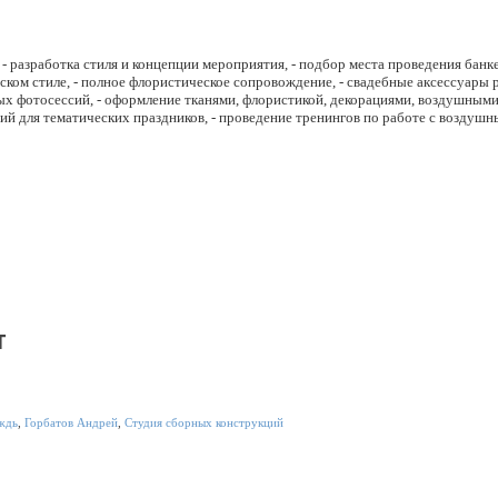
 - разработка стиля и концепции мероприятия, - подбор места проведения банке
ском стиле, - полное флористическое сопровождение, - свадебные аксессуары 
ых фотосессий, - оформление тканями, флористикой, декорациями, воздушны
ций для тематических праздников, - проведение тренингов по работе с воздуш
т
ждь
,
Горбатов Андрей
,
Студия сборных конструкций