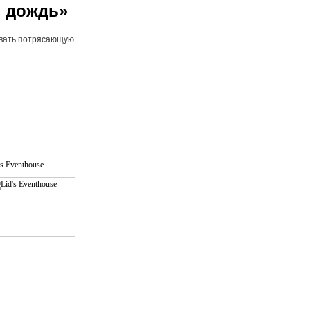
й дождь»
овать потрясающую
's Eventhouse