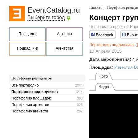
Главная
→
Портфолио резиден
EventCatalog.ru
Концерт гру
Выберите город
Понравился проект?! Рас
Площадки
Артисты
Facebook
Вконт
Портфолио подрядчика:
Подрядчики
Агентства
13 Апреля 2015
Дата мероприятия:
4 
Площадка:
Известия Ba
Фото
Портфолио резидентов
Все портфолио
2044
Видео
Портфолио подрядчиков
1214
Портфолио площадок
303
Портфолио артистов
325
Портфолио агентств
202