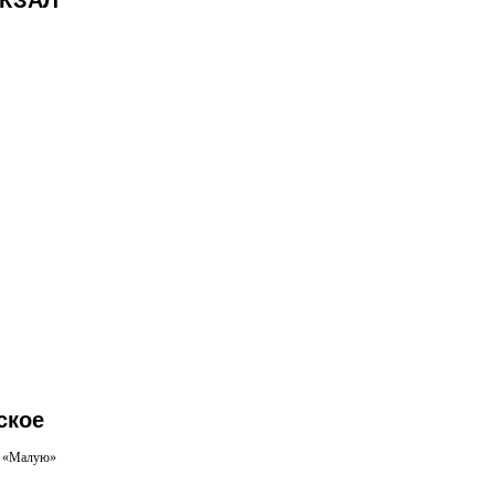
ОКЗАЛ
ское
 и «Малую»