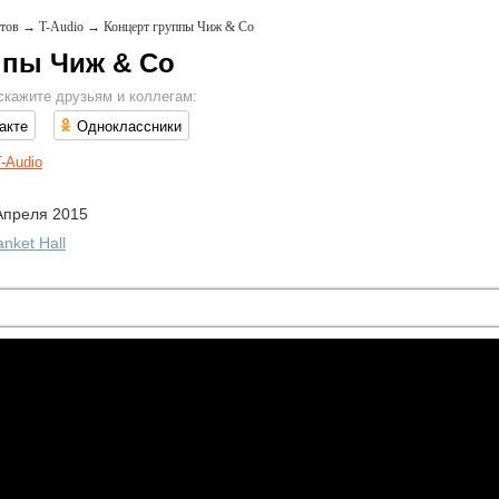
тов
→
T-Audio
→
Концерт группы Чиж & Co
ппы Чиж & Co
скажите друзьям и коллегам:
акте
Одноклассники
T-Audio
Апреля 2015
nket Hall