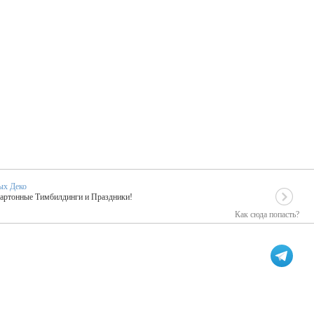
ых Деко
Картонные Тимбилдинги и Праздники!
Как сюда попасть?
EIDOSKOP
льное событие вашего праздника!
ых зарубежных артистах