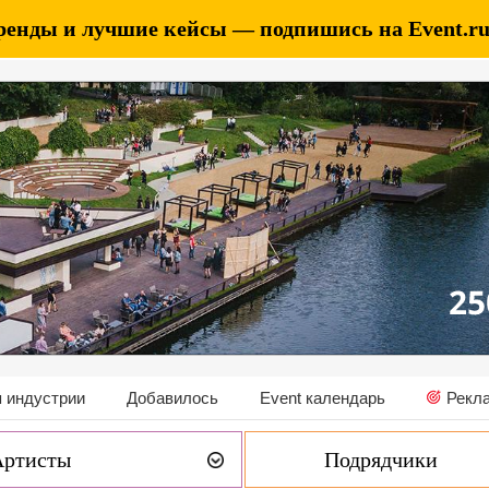
ренды и лучшие кейсы — подпишись на Event.ru 
 индустрии
Добавилось
Event календарь
Рекл
Артисты
Подрядчики