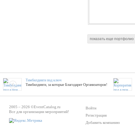
показать еще портфолио
Тимбилдинги под ключ
Тимбилдинги, за которые Благодарят Организаторов!
Жажда Творчества
2005 – 2026 ©
EventCatalog.ru
ТОПовые мастер-классы на мероприятие! Гибкие цены!
Войти
Все для организации мероприятий!
Регистрация
Добавить компанию
ShowTex - Декор и Ди
Мас
ShowTex - производитель огнестойких декораций
ТОП