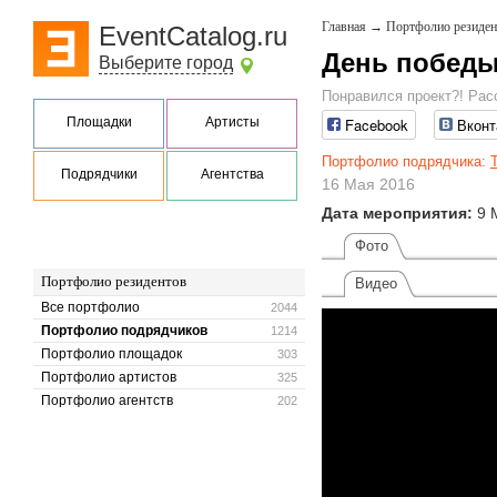
Главная
→
Портфолио резиден
EventCatalog.ru
День победы
Выберите город
Понравился проект?! Рас
Площадки
Артисты
Facebook
Вконт
Портфолио подрядчика:
Подрядчики
Агентства
16 Мая 2016
Дата мероприятия:
9 
Фото
Портфолио резидентов
Видео
Все портфолио
2044
Портфолио подрядчиков
1214
Портфолио площадок
303
Портфолио артистов
325
Портфолио агентств
202