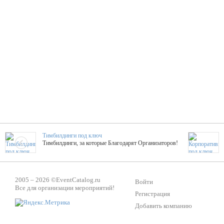
Тимбилдинги под ключ
Тимбилдинги, за которые Благодарят Организаторов!
Жажда Творчества
2005 – 2026 ©
EventCatalog.ru
ТОПовые мастер-классы на мероприятие! Гибкие цены!
Войти
Все для организации мероприятий!
Регистрация
Добавить компанию
ShowTex - Декор и Ди
Мас
ShowTex - производитель огнестойких декораций
ТОП