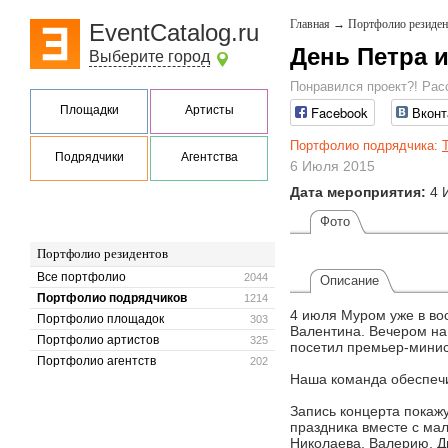
Главная
→
Портфолио резиден
EventCatalog.ru
День Петра 
Выберите город
Понравился проект?! Рас
Площадки
Артисты
Facebook
Вконт
Портфолио подрядчика:
Подрядчики
Агентства
6 Июля 2015
Дата мероприятия:
4 
Фото
Портфолио резидентов
Все портфолио
2044
Описание
Портфолио подрядчиков
1214
4 июля Муром уже в во
Портфолио площадок
303
Валентина. Вечером на
Портфолио артистов
325
посетил премьер-минис
Портфолио агентств
202
Наша команда обеспечи
Запись концерта покажу
праздника вместе с мал
Николаева, Валерию, Д