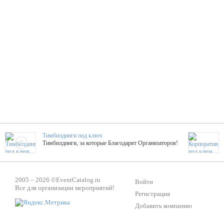
Тимбилдинги под ключ
Тимбилдинги, за которые Благодарят Организаторов!
Жажда Творчества
2005 – 2026 ©
EventCatalog.ru
ТОПовые мастер-классы на мероприятие! Гибкие цены!
Войти
Все для организации мероприятий!
Регистрация
Добавить компанию
ShowTex - Декор и Ди
Мас
ShowTex - производитель огнестойких декораций
ТОП