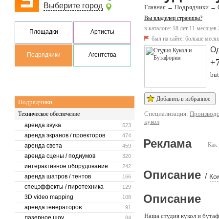
Выберите город
Главная
Подрядчики
→
→
Вы владелец страницы?
в каталоге: 18 лет 11 месяцев
Площадки
Артисты
был на сайте:
больше месяц
О
Подрядчики
Агентства
+7
but
Добавить в избранное
Подрядчики
Специализация:
Производс
Техническое обеспечение
кукол
аренда звука
523
аренда экранов / проекторов
474
Реклама
Как 
аренда света
459
аренда сцены / подиумов
320
интерактивное оборудование
242
Описание
/
Ко
аренда шатров / тентов
166
спецэффекты / пиротехника
129
Описание
3D video mapping
108
аренда генераторов
91
Наша студия кукол и бутаф
лазерное шоу
84