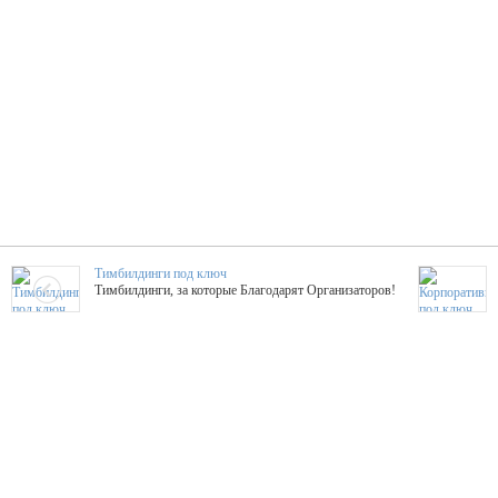
Тимбилдинги под ключ
Тимбилдинги, за которые Благодарят Организаторов!
Жажда Творчества
ТОПовые мастер-классы на мероприятие! Гибкие цены!
ShowTex - Декор и Ди
Мас
ShowTex - производитель огнестойких декораций
ТОП