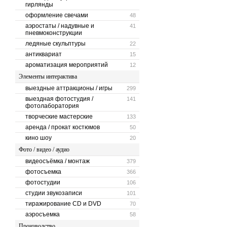
гирлянды
оформление свечами
48
аэростаты / надувные и
41
пневмоконструкции
ледяные скульптуры
22
антиквариат
15
ароматизация мероприятий
12
Элементы интерактива
выездные аттракционы / игры
299
выездная фотостудия /
141
фотолаборатория
творческие мастерские
133
аренда / прокат костюмов
50
кино шоу
20
Фото / видео / аудио
видеосъёмка / монтаж
379
фотосъемка
366
фотостудии
106
студии звукозаписи
101
тиражирование CD и DVD
70
аэросъемка
58
Производство