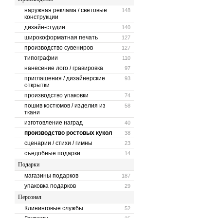
наружная реклама / световые
148
конструкции
дизайн-студии
140
широкоформатная печать
127
производство сувениров
127
типографии
110
нанесение лого / гравировка
97
приглашения / дизайнерские
93
открытки
производство упаковки
74
пошив костюмов / изделия из
58
ткани
изготовление наград
40
производство ростовых кукол
38
сценарии / стихи / гимны
23
съедобные подарки
14
Подарки
магазины подарков
187
упаковка подарков
29
Персонал
Клининговые службы
52