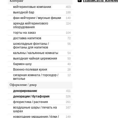
Написать комм
Кейтеринг
кейтеринговые компании
403
выездной бар
188
фан-кейтеринг / вкусные фишки
140
аренда кейтерингового
114
оборудования
торты на заказ
104
доставка напитков
72
шоколадные фонтаны /
56
фонтаны для напитков
кальяны / кальянные комнаты
54
выездная чайная церемония
50
бармен-шоу
40
Военно-полевая кухня
28
сигарная комната / торседор /
12
витолье
Оформление / декор
декорирование
411
декорации / бутафория
326
флористика / растения
261
воздушные шары / печать на
167
шарах
новогодние украшения / ёлки /
149