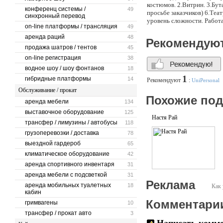
костюмов. 2.Витрин. 3.Бут
конференц системы /
49
просьбе заказчиков) 6.Теа
синхронный перевод
уровень сложности. Работа
on-line платформы / трансляция
49
аренда раций
48
Рекомендую
продажа шатров / тентов
45
on-line регистрация
38
водное шоу / шоу фонтанов
18
1
гибридные платформы
14
Рекомендуют
:
UniPersonal
Обслуживание / прокат
Похожие по
аренда мебели
134
выставочное оборудование
125
Настя Рай
трансфер / лимузины / автобусы
118
грузоперевозки / доставка
78
выездной гардероб
65
климатическое оборудование
42
аренда спортивного инвентаря
31
аренда мебели с подсветкой
31
Реклама
аренда мобильных туалетных
18
Как 
кабин
Комментари
гримвагены
10
трансфер / прокат авто
3