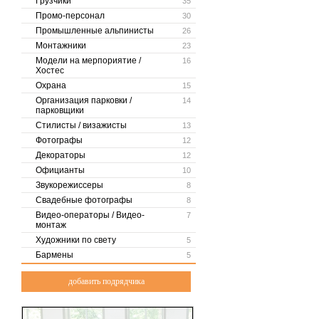
Грузчики
35
Промо-персонал
30
Промышленные альпинисты
26
Монтажники
23
Модели на мерпориятие /
16
Хостес
Охрана
15
Организация парковки /
14
парковщики
Стилисты / визажисты
13
Фотографы
12
Декораторы
12
Официанты
10
Звукорежиссеры
8
Свадебные фотографы
8
Видео-операторы / Видео-
7
монтаж
Художники по свету
5
Бармены
5
добавить подрядчика