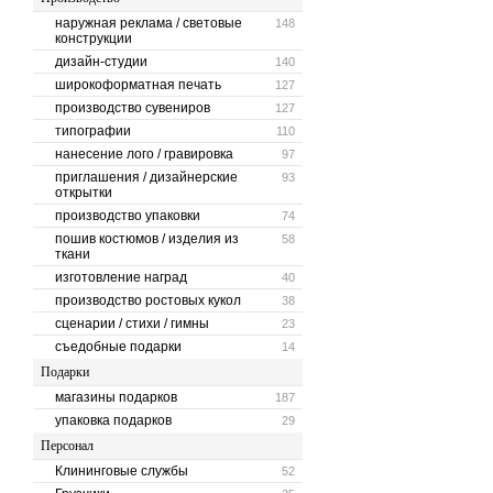
наружная реклама / световые
148
конструкции
дизайн-студии
140
широкоформатная печать
127
производство сувениров
127
типографии
110
нанесение лого / гравировка
97
приглашения / дизайнерские
93
открытки
производство упаковки
74
пошив костюмов / изделия из
58
ткани
изготовление наград
40
производство ростовых кукол
38
сценарии / стихи / гимны
23
съедобные подарки
14
Подарки
магазины подарков
187
упаковка подарков
29
Персонал
Клининговые службы
52