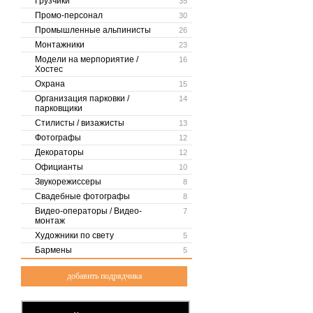
Грузчики
35
Промо-персонал
30
Промышленные альпинисты
26
Монтажники
23
Модели на мерпориятие /
16
Хостес
Охрана
15
Организация парковки /
14
парковщики
Стилисты / визажисты
13
Фотографы
12
Декораторы
12
Официанты
10
Звукорежиссеры
8
Свадебные фотографы
8
Видео-операторы / Видео-
7
монтаж
Художники по свету
5
Бармены
5
добавить подрядчика