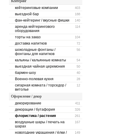
Кейтеринг
кейтеринговые компании
403
выездной бар
188
фан-кейтеринг / вкусные фишки
140
аренда кейтерингового
114
оборудования
торты на заказ
104
доставка напитков
72
шоколадные фонтаны /
56
фонтаны для напитков
кальяны / кальянные комнаты
54
выездная чайная церемония
50
бармен-шоу
40
Военно-полевая кухня
28
сигарная комната / торседор /
12
витолье
Оформление / декор
декорирование
411
декорации / бутафория
326
флористика / растения
261
воздушные шары / печать на
167
шарах
новогодние украшения / ёлки /
149