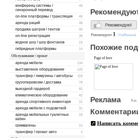
конференц системы /
49
синхронный перевод
Рекомендую
on-line платформы / трансляция
49
аренда раций
48
продажа шатров / тентов
45
1
Рекомендуют
:
UniPersonal
on-line регистрация
38
водное шоу / шоу фонтанов
18
Похожие по
гибридные платформы
14
Обслуживание / прокат
Page of love
аренда мебели
134
выставочное оборудование
125
трансфер / лимузины / автобусы
118
грузоперевозки / доставка
78
выездной гардероб
65
климатическое оборудование
42
Реклама
Как 
аренда спортивного инвентаря
31
аренда мебели с подсветкой
31
Комментари
аренда мобильных туалетных
18
кабин
Написать комм
гримвагены
10
трансфер / прокат авто
3