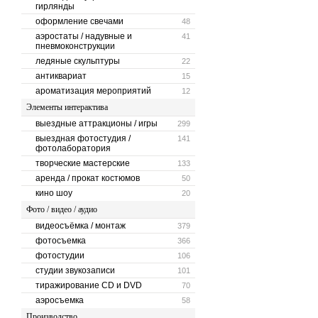
гирлянды
оформление свечами
48
аэростаты / надувные и
41
пневмоконструкции
ледяные скульптуры
22
антиквариат
15
ароматизация мероприятий
12
Элементы интерактива
выездные аттракционы / игры
299
выездная фотостудия /
141
фотолаборатория
творческие мастерские
133
аренда / прокат костюмов
50
кино шоу
20
Фото / видео / аудио
видеосъёмка / монтаж
379
фотосъемка
366
фотостудии
106
студии звукозаписи
101
тиражирование CD и DVD
70
аэросъемка
58
Производство