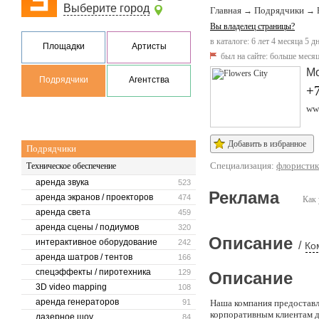
Выберите город
Главная
Подрядчики
→
→
Вы владелец страницы?
в каталоге: 6 лет 4 месяца 5 д
Площадки
Артисты
был на сайте:
больше месяц
М
Подрядчики
Агентства
+7
www
Добавить в избранное
Подрядчики
Специализация:
флористик
Техническое обеспечение
аренда звука
523
Реклама
аренда экранов / проекторов
474
Как 
аренда света
459
аренда сцены / подиумов
320
Описание
интерактивное оборудование
242
/
Ко
аренда шатров / тентов
166
спецэффекты / пиротехника
129
Описание
3D video mapping
108
аренда генераторов
91
Наша компания предоставл
корпоративным клиентам дл
лазерное шоу
84