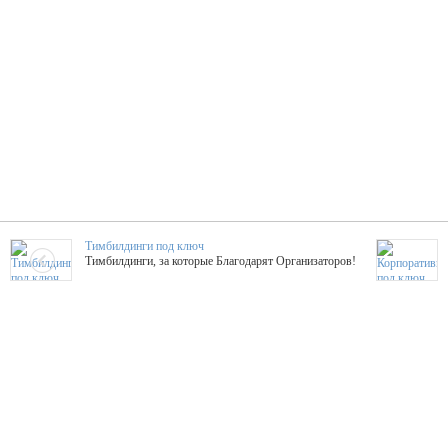
Тимбилдинги под ключ
Тимбилдинги, за которые Благодарят Организаторов!
Жажда Творчества
ТОПовые мастер-классы на мероприятие! Гибкие цены!
ShowTex - Декор и Ди
Мас
ShowTex - производитель огнестойких декораций
ТОП