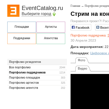
Главная
→
Портфолио резиден
EventCatalog.ru
Стрим на ко
Выберите город
Понравился проект?! Рас
Площадки
Артисты
Facebook
Вконт
Портфолио подрядчика:
Подрядчики
Агентства
30 Апреля 2023
Дата мероприятия:
22
Площадка:
Цифровое д
Фото
Портфолио резидентов
Все портфолио
2044
Видео
Портфолио подрядчиков
1214
Портфолио площадок
303
Портфолио артистов
325
Портфолио агентств
202