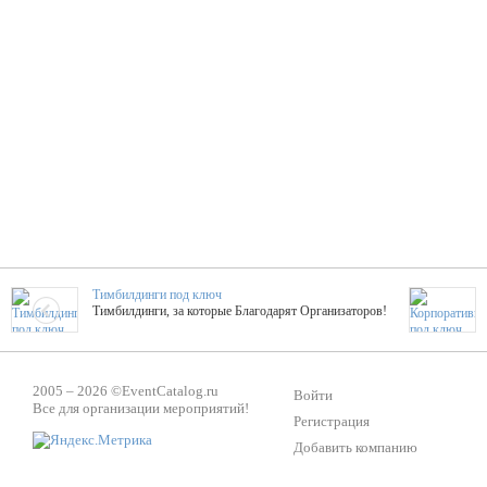
Тимбилдинги под ключ
Тимбилдинги, за которые Благодарят Организаторов!
Жажда Творчества
2005 – 2026 ©
EventCatalog.ru
ТОПовые мастер-классы на мероприятие! Гибкие цены!
Войти
Все для организации мероприятий!
Регистрация
Добавить компанию
ShowTex - Декор и Ди
Мас
ShowTex - производитель огнестойких декораций
ТОП